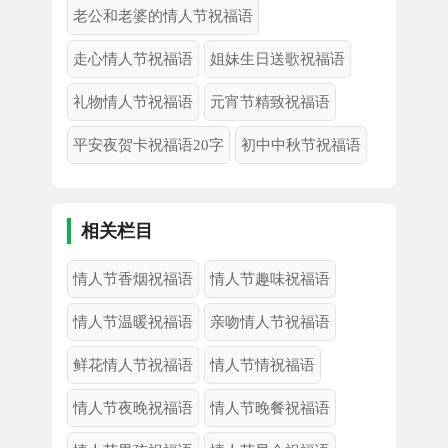
老公和老婆的情人节祝福语
走心情人节祝福语
姐妹生日送歌祝福语
礼物情人节祝福语
元宵节精致祝福语
平安夜贺卡祝福语20字
初中中秋节祝福语
相关栏目
情人节香烟祝福语
情人节趣味祝福语
情人节温暖祝福语
亲吻情人节祝福语
鲜花情人节祝福语
情人节情祝福语
情人节夜晚祝福语
情人节晚餐祝福语