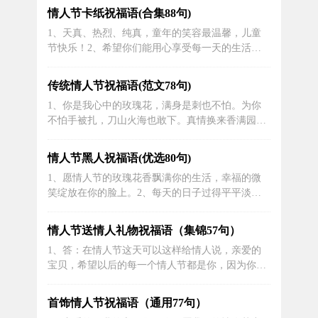
望，愿你和你的另一半一生幸福。3、亲爱的姐
情人节卡纸祝福语(合集88句)
姐，愿你和你的另一半彼此相伴，相扶相持，在今
1、天真、热烈、纯真，童年的笑容最温馨，儿童
生今世一起走完余生。4、姐姐你好，来临的情人
节快乐！2、希望你们能用心享受每一天的生活，
节，愿你拥有满心欢喜，每一天都如诗如画，...
珍视来自父母和朋友们的爱和关怀。3、童趣常
伴，快乐是一生中最珍贵的回忆，愿你们拥有美好
传统情人节祝福语(范文78句)
的儿童时代！4、希望小朋友们的世界里充满美好
1、你是我心中的玫瑰花，满身是刺也不怕。为你
和温馨，快乐和和谐！5、祝你们每天都能感到温
不怕手被扎，刀山火海也敢下。真情换来香满园，
馨，节日快乐！6、祝愿每个儿童都有一个...
生生世世人人夸。如今又到情人节，携手共度乐开
花。祝情人节快乐！情人节快乐的祝福语。2、老
情人节黑人祝福语(优选80句)
婆，发条幸福的短信于你，希望能带给你惊喜！希
1、愿情人节的玫瑰花香飘满你的生活，幸福的微
望它能给你带来甜甜的微笑！让你感受到这份忠诚
笑绽放在你的脸上。2、每天的日子过得平平淡
而坚定的爱！你的爱就是我全部的幸福！...
淡，却充满了温馨；每一页的日记里，虽只是点点
小事，却充满了幸福的味道；没有太多的浪漫，每
情人节送情人礼物祝福语（集锦57句）
天都有幸福的瞬间。日记情人节，幸福陪伴我们度
1、答：在情人节这天可以这样给情人说，亲爱的
过一生。3、相遇总是点点头，想说总是难开口，
宝贝，希望以后的每一个情人节都是你，因为你是
视线相交的一瞬间，我已感觉到你的温柔。...
我这辈子永远的情人，我会珍惜你，爱你陪你到永
远。2、今天没有礼物，但我在心里默默为你祈
首饰情人节祝福语（通用77句）
祷，愿你的每一天都充满爱和快乐。3、送上一束