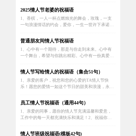
间的喜鹊飞了那是它们为爱的七夕致敬去了！下面
是小编精心整理的情人节给老婆的贺卡简短祝福
2025情人节老婆的祝福语
语，欢迎大家借鉴与参考，希望对大家有所帮助。
1、香槟，一人一杯点燃烛光的舞会，玫瑰，一支
1、你一直小心呵护着我，每次我难过的时候，你
一句浪漫情话的约会，爱你，一生一世许下承诺的
总是用力紧搂着我，给我勇气面对现实...
不后悔，亲爱的，情人节快乐。2、送你一盘虾.吃
了会想家;送你一盘菜.天天有人爱;配上一碗汤.一生
普通朋友间情人节祝福语
都健康;再来一杯酒.爱情更长久;加上一碗饭.恋人永
1、心中有一个期待，那是与你走到未来。心中有
相伴!3、 好希望陪着你一直到老，让你做我手心里
一个舞台，希望与你跳出精彩。心中有一份真爱，
的宝。4、前年的情...
只愿与你共看花开。心中有一份豪迈，与你白头到
老的心从未更改。情人节到了，陪你一直到老。
情人节写给情人的祝福语（集合51句）
2、温暖的光照，抚慰你的烦忧。下雨的季节，想
1、亲爱的客户，祝您和您的心爱的TA情人节快
念你的优柔。飘雪的冬夜，冷冻你的心愁。简明的
乐！愿您的爱情一如这个节日的甜美和浪漫，永远
夜空，驰骋你的所求。情人的祝福，送去问...
缠绵悱恻，甜蜜美好！2、感谢您一直以来的信任
和支持，让我们的业务合作顺利、愉快。生活中，
员工情人节祝福语（通用44句）
也许每对情侣都会因为一些小事而争吵，但希望我
1、亲爱的同事，愿你的情人节充满温馨和爱意，
们的友谊和合作像你们的爱情一样稳定和美好。祝
工作中的每一天都充满快乐和满足！2、祝福你，
福您和TA的感情更稳固，更美丽。3、...
在这个浪漫的日子里，收到许多红包和甜蜜的祝
福，也希望你一直拥有梦想和追求，走向更加美好
情人节班级祝福语(模板42句)