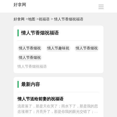
好拿网
>
>
>
好拿网
地图
祝福语
情人节香烟祝福语
情人节香烟祝福语
情人节香烟祝
情人节趣味祝
情人节香烟祝
福语
福语
福语
情人节香烟祝
福语
情人节香烟祝福语
最新内容
情人节送给前妻的祝福语
流星落了，那是天在哭了；雨水下了，那是我的思
念涨潮了；月亮升了，那是你我的眼光交错了；人