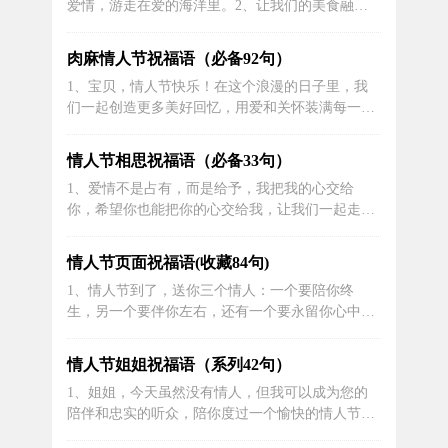
爱情，游走在爱的海洋里。2、让我们的美食融合
用一根爱的线，你和我紧紧地绑在一起，...
你们的浪漫，让情人节更加难以忘怀。3、情人
节，和你一起分享美食，比什么礼物都让人幸福。
肉麻情人节祝福语（必备92句）
4、在这个特别的日子里，纵情享受浪漫与美食的
1、宝贝，情人节快乐！在这个浪漫的日子里，我
碰撞。情人节特惠美食让你感受到甜蜜的吻和美味
们一起创造更多美好回忆，用爱和关怀装满每一
的拥抱，我们用心为你准备，只为让你和心...
天。2、来，我的爱人，这一杯甜甜的红酒，让我
们一起干杯，共庆肉麻情人节。3、友情提示：情
情人节相思祝福语（必备33句）
人节快到了，记得给你的爱人一个甜蜜的拥抱，这
1、爱情不是占有，而是给予，我把我的心交给
比任何话语都要动人。4、花开花谢，我们的爱情
你，希望你也能把你的心交给我，让我们一起走过
却可以永远不变。愿我们的情人节时刻洋溢...
每一个情人节。2、我的心中只有你，我的爱情只
属于你，在这个特别的日子里，我要把我的爱全部
情人节页面祝福语(收藏84句)
献给你。3、情人节的花香弥漫在空气中，让我牵
1、情人节到了，送你三个情人：一个要陪你终
起你的手，感受到你温柔的呼吸和微笑。4、梦里
生，另一个要伴你左右，还有一个要永留你心中。
相思，情在眼中。5、不需要言语，不需要...
他们的名字分别叫“健康”、“平安”与“快。2、盼你
在每一次想你的瞬间，爱你在每一秒呼吸的间隙。
情人节姐姐祝福语（系列42句）
等到一切都看透，希望你陪我看细水常流。想你的
1、姐姐，今天虽然没有情人，但我可以成为您的
心情实在没办法用一句话代替，你的一个微笑，会
陪伴和忠实的听众，陪你度过一个愉快的情人节。
让我快乐一整天，如果说想你会让我...
2、亲爱的姐姐，事业有成、幸福美满是我的期