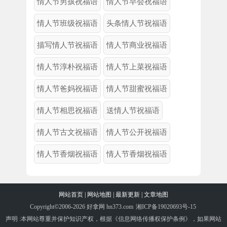
情人节男孩祝福语
情人节早会祝福语
情人节班级祝福语
头条情人节祝福语
描写情人节祝福语
情人节商业祝福语
情人节淳朴祝福语
情人节上菜祝福语
情人节爸妈祝福语
情人节甜蜜祝福语
情人节相思祝福语
送情人节祝福语
情人节古文祝福语
情人节公开祝福语
情人节香烟祝福语
情人节香烟祝福语
网站首页
|
网站地图
|
最新更新
|
文章地图
Copyright©2006-2026 好拿网 hn373.com
湘ICP备19020693号-15
声明 :本网站尊重并保护知识产权，根据《信息网络传播权保护条例》，如果网站