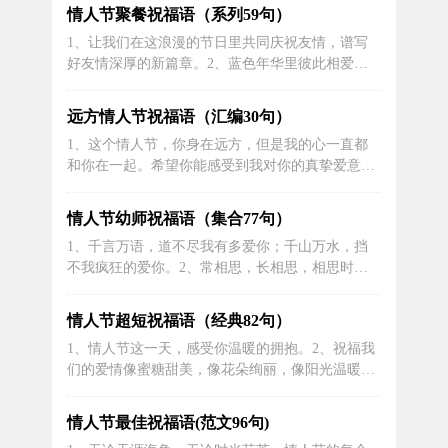
你幸福，开心如意。情人节到，吉祥快乐。2、相
情人节聚餐祝福语（系列59句）
识是缘起，相知是缘续，相守是缘定。是缘使我们
1、让我们在这浪漫的节日里共同庆祝友情，谱写
相遇。希望我们一直走下去，从缘起到缘续，从缘
好友情深厚的新篇章。2、蓝色年华里彼此相爱的
续走到缘定，从缘定到永远！3、从爱的...
美丽传说，霞光溢彩中地老天荒的不老传奇，亲爱
的，我们这份爱已成永远，让那童话的世界不再是
远方情人节祝福语（汇编30句）
童话。情人节快乐！3、从心爱你，从感觉爱你，
1、这个情人节，你身在远方，但是我的心一直都
从说话及目光中爱你，从嘴角吻你，从肩膀吻你，
和你在一起。希望你能感受到我对你的真挚爱意。
从熟睡中记起，抱着你，呵护你。情人节...
2、在这个特殊的日子里，我向远方的情人送上最
真诚的祝福：情人节快乐，希望我们的幸福能够跨
情人节幼师祝福语（集合77句）
越时空的界限。3、时间会慢慢地让您了解，一个
1、千言万语，道不尽我有多爱你；千山万水，挡
外表很冷漠又很怕羞的人，他的颗心却充满了对您
不我疯狂的爱你。2、常相思，长相思，相思时节
的爱。4、七夕到，教你把爱套牢的妙招...
谁人知；梦难忆，爱难忆，愁肠百结谁人识；老
公，七夕到了，特别想你，七夕快乐！3、供电局
情人节超短祝福语（经典82句）
通知，2月14日晚将会停电，为了你的安全，我已
1、情人节这一天，感受你温暖的拥抱。2、祝福我
准备好蜡烛和玫瑰，我负责照看烛火。劳动无需付
们的爱情像蜜糖甜美，像花朵绚丽，像阳光温暖，
费，祝情人节快乐！4、祝福我们的爱情...
永远充满快乐和幸福。3、天天想和你拥在一起，
时时想与你分享快乐，分分想与你手牵着手，亲爱
情人节最佳祝福语(范文96句)
的，情人节虽然不能陪你过，但我永远爱你。宝