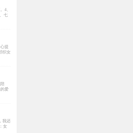
。4、
、七
贴心提
郎织女
地陪
恒的爱
，我还
：女