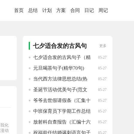
首页
总结
计划
方案
合同
日记
周记
七夕适合发的古风句
更多
子推荐
七夕适合发的古风句子（精
05-27
品九十四句）
元旦喝茶句子(精华70句)
05-27
当代西方法律思想总结(热
05-27
门10篇)
圣诞节活动优美句子(范文
05-27
81句)
爷爷去世假请假条（汇集十
05-27
二篇）
中班保育员下学期工作总结
05-27
（集合二十篇）
放射科自查报告（汇编十六
05-27
让我化
篇）
浪漫动
祝福前任结婚讽刺语言句子
05-27