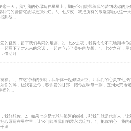
七夕这一天，我将我的心愿写在星星上，期盼它们能带着我的爱到达你的身
愿我们的爱情绽放得更加灿烂。5、七夕夜，我把所有的浪漫都融入这一
到彼...
受爱的轻盈，留下我们共同的足迹。2、七夕之夜，我将念念不忘地期待你
们一起写下了对未来的承诺，一起建立起了美好的梦想。4、七夕之夜，星
借助月...
的祝福。2、在这特殊的夜晚，我陪你一起仰望天空。让我们的心灵在七夕
洁如你的眸，让我靠近你，啜饮爱的甘露，陪你品味每一刻，直到天荒地老
的...
的，我好想你。2、如果七夕是地球与银河的婚礼，那我们就是代言人，让
，把心愿写在星空里，让它们随着我们的爱永远绽放。4、把你的心，我的
里...