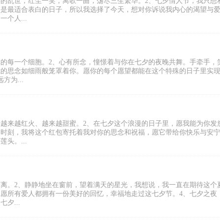
娑的乱世，红尘一笑，离歌一曲，荡尽三生繁华。2、七夕情人节，我只想
夕是最适合表白的日子，所以我选择了今天，想对你诉说我内心的渴望与
个人...
你的每一个细胞。2、心有所念，憧憬着与你在七夕的夜晚共舞。手牵手，
我的思念如细雨般笼罩着你。愿你的每个愿望都能在这个特殊的日子里实现
为...
情越来越红火、越来越甜蜜。2、在七夕这个浪漫的日子里，愿我能为你发
的时刻，我将这个红包寄托着我对你的思念和祝福，愿它带给你快乐与安
头。...
分离。2、静静地坐在窗前，望着满天的星光，我想说，我一直在期待这个
，愿所有爱人都拥有一份美好的回忆，幸福地走过这七夕节。4、七夕之夜
夕...