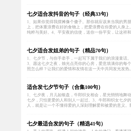
七夕适合发抖音的句子（经典33句）
1、如果你觉得我摆摊像个傻子。那你就应该来当我的男
上，把体重浪费在好的食物上，把爱浪费在你爱的人身上
纯粹与美好。4、平安夜的信使，送你一份平安，让这祥和的
七夕适合发姐弟的句子（精品70句）
1、七夕节，与你手牵手，一起写下属于我们的浪漫童话
3、愿这七夕之夜，烛光点亮你的心房，爱意填满你的每
照怎么样？让我们的爱情和友情在这一天中共同发光发热。5
适合发七夕节句子（合集100句）
1、七夕夜，月儿如银盘，牛郎织女相会，星光悄悄地舞
七夕，只怕更爱的人和别人一起过。3、牛郎和织女七夕
人，就是让一个不懂得爱的人深刻理解爱和被爱的意义。我对
七夕最适合发的句子（精选41句）