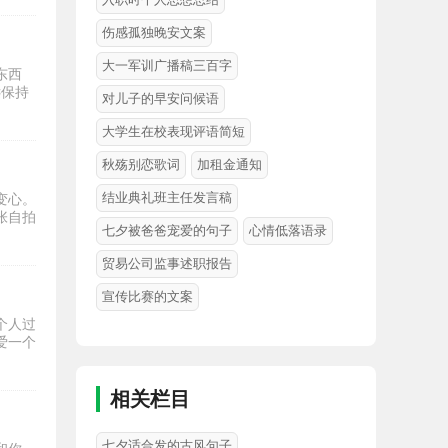
伤感孤独晚安文案
大一军训广播稿三百字
东西
远保持
对儿子的早安问候语
大学生在校表现评语简短
秋殇别恋歌词
加租金通知
结业典礼班主任发言稿
变心。
张自拍
七夕被爸爸宠爱的句子
心情低落语录
贸易公司监事述职报告
宣传比赛的文案
个人过
爱一个
相关栏目
七夕适合发的古风句子