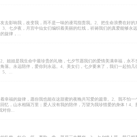
朋友去影响我，改变我，而不是一味的谩骂指责我。2、把生命浪费在好的
。3、七夕夜，月宫中仙女们编织着美丽的红线，祈祷我们的真爱能够永
旋律，...
。2、姐姐是我生命中最珍贵的礼物，七夕节愿我们的爱情美满幸福，永不
个角落。永远陪伴，爱你到永远。4、美女们，七夕要来了，我们一起拍几
、...
动着幸福的旋律，愿你我也能在这甜蜜的夜晚共写爱的篇章。2、我不怕一
的回忆，山水相隔万里；爱人没有我的陪伴，万望为我珍惜爱的身体！4、
你...