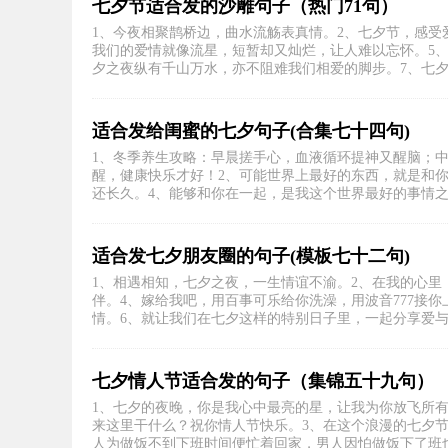
七夕节适合发的沙雕句子（热门71句）
1、今夜相聚鹊桥边，曲水流觞表真情。2、七夕节，感受
我们的爱情就像流星，短暂却又灿烂，让人难以忘怀。5、
夕之夜纵有千山万水，亦不阻难我们相爱的脚步。7、七夕节
适合发给闺蜜的七夕句子(合集七十四句)
1、冬季养生攻略：早晨搓手心，血液循环提神又醒脑；
醒，健康快乐才好！2、可能世界上最好的东西，就是和
还长久。4、能够和你在一起，是我这个世界最好的事情之一。
适合发七夕朋友圈的句子(模板七十二句)
1、相遇相知，七夕之夜，一生情谊不渝。2、在我的心里
伴。4、嫁给我吧，用百事可乐给你洗澡，用波音777接
情。6、就让我们在七夕这样的特别日子里，一起分享爱与幸
七夕情人节适合发的句子（集锦五十九句）
1、七夕的夜晚，你是我心中最亮的星，让我为你放飞所
来这里干什么？祝你情人节快乐。3、在这个浪漫的七夕节，
人为做饭不到下班时间便忙着回家，男人因怕做饭下了班也.