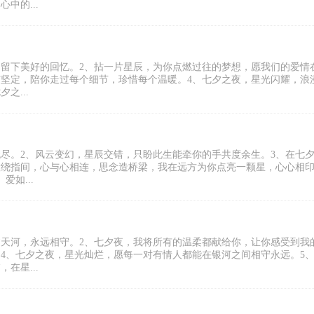
中的...
，留下美好的回忆。2、拈一片星辰，为你点燃过往的梦想，愿我们的爱情
与坚定，陪你走过每个细节，珍惜每个温暖。4、七夕之夜，星光闪耀，浪
之...
尽。2、风云变幻，星辰交错，只盼此生能牵你的手共度余生。3、在七
意绕指间，心与心相连，思念造桥梁，我在远方为你点亮一颗星，心心相
如...
过天河，永远相守。2、七夕夜，我将所有的温柔都献给你，让你感受到我
4、七夕之夜，星光灿烂，愿每一对有情人都能在银河之间相守永远。5
在星...