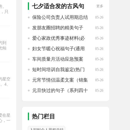
七夕适合发的古风句
更多
旁。
天，只
子精选
保险公司负责人试用期总结
05-26
（实用10篇）
发朋友圈招聘的精美句子
05-26
（精选四十句）
爱心家政优秀事迹材料(必
05-26
的到
备十七篇)
光灿
妇女节暖心祝福句子(通用
05-26
五十三句)
车间质量月活动应急预案
05-26
(汇集13篇)
短时间培训自我鉴定(热门
05-26
二十篇)
的星空
元宵节情侣温柔文案（锦集
05-26
。4、
83句）
元旦快过的句子（系列四十
05-26
五句）
爱在星
热门栏目
心，一
入职时个人思想总结