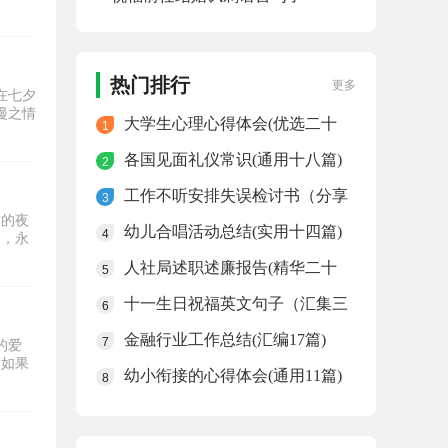
（合集79句）
热门排行
更多
在七夕
漫之情
大学生心理心得体会(优选二十
1
篇)
各国见面礼仪常识(通用十八篇)
2
工作不听安排失误检讨书（分享
3
十五篇）
夕的夜
幼儿合唱活动总结(实用十四篇)
4
印，永
人社局述职述廉报告(精华二十
5
篇)
十一生日祝福英文句子（汇集三
6
十二句）
金融行业工作总结(汇编17篇)
7
的爱
、如果
幼小衔接的心得体会(通用11篇)
8