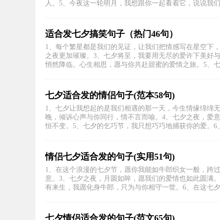
人。5、今夜这一轮明月，我想跟你一起看着它，说说我们心
适合发七夕搞笑句子（热门46句）
1、每个繁星都是我们的见证，让我们把情感写在星空下
之夜更加璀璨。3、七夕将至，我要用无尽的爱许下美好
悄然降临。心生相思，愿与你共赴甜蜜的爱情之旅。5、七夕
七夕适合发的情侣句子(范本58句)
1、七夕让我想起的是我们相遇的那一天，今生情缘绵绵无
晚，倾诉心声与你同行，情不言而喻。4、七夕之夜，爱
恒不变。5、七夕的乞巧节，我只想巧巧地捕获你的爱。6、爱
情侣七夕适合发的句子(实用51句)
1、在这个浪漫的七夕节，愿你我能如牛郎织女一般，跨
意。3、七夕之夜，月圆如眸，愿我们的爱情也如此圆满。
有来生，我愿化身牛郎，只为与你相守一世。6、在这七夕，
七夕情侣适合发的句子(范文65句)