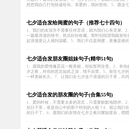
想把我自己打包快递给你。亲爱的，我好想你。5、愿这七夕
七夕适合发给闺蜜的句子（推荐七十四句）
1、我们的友谊并不需要任何言语，因为我们心有灵犀。2
一篇最浪漫的情书，然后好好收藏。暂时别指望我能发给
起浪漫更让人感到温暖。5、我们不仅是闺蜜，更像是彼此的
七夕适合发朋友圈姐妹句子(精华51句)
1、愿我的爱情像昙花一般美丽，却短暂而珍贵。2、有你
夕之夜，对你的思念如此之深，情不自禁。5、留住七夕
一样美丽长久。7、让我们在七夕这个浪漫的日子里，共同见
七夕适合发的朋友圈的句子(合集55句)
1、爱的时候，不需要太多的语言，只需要默默地陪伴。2
别日子里，谁是你心中的那个特别的人呢？4、就让我们
的日子了。6、愿我们的友情在七夕之夜闪耀如星辰，熠熠生