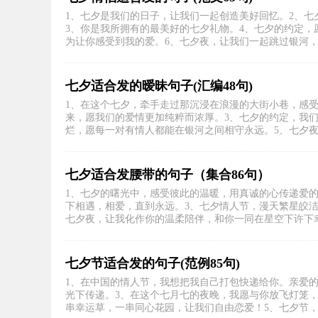
1、七夕是我们的日子，让我们一起创造美好回忆。2、
3、你是我所拥有的最美好的七夕礼物。4、七夕的约定，
为让你感受到我的爱。6、七夕夜，让我们一起跳过银河，找
七夕适合发的暧昧句子(汇编48句)
1、在这个七夕，牵手走过那沉浸在浪漫的大街小巷，感
来，愿我们的爱情更加纯粹而浓厚。3、七夕的约定，我
烂，愿每一对有情人都能在银河之间相守永远。5、七夕夜，
七夕适合发腰带的句子（集合86句）
1、七夕的曙光中，感受彼此的温暖，用真诚的心传递爱
下相遇，相爱，直到永远。3、七夕情人节，漫天繁星皎
七夕夜，让我化作你的温柔陪伴，和你一同在星空下许下幸福
七夕节适合发的句子(范例85句)
1、在中国的情人节，我想把我自己打包快递给你。亲爱
光下传递。3、在这个七月七的夜晚，我愿与你放飞灯笼
串幸运草，一串同心花园，让我们自由恋爱！5、七夕节，千