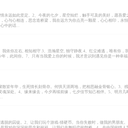
爱情永远如此坚定。2、今夜的七夕，星空灿烂，触手可及的美好，愿吾爱
间，心与心相连，思念造桥梁，我在远方为你点亮一颗星，心心相印，永
中的话...
依你左右, 相知相守.3、浩瀚星空, 独守静夜.4、红尘难逃，唯有你，
此间少年，此间你。7、只有当我爱上你的时候，我才意识到遇见你是一种幸
聚散皆年华，生死情长刻骨存。何惧天涯两地，把相思融金骨银心。3、
灵魂深处。4、缘来缘去，今夕再续前缘，七夕佳节知己相伴。5、明月几
.
逃脱的囚徒。2、让我们玩个游戏-猜硬币。当你失败时，做我的男朋友。
，是我对你深深的思念和祝福。让我们共舞织恋的鹊桥。4、在中国的情人