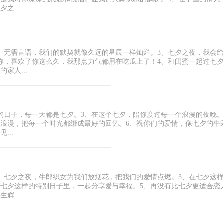
之...
、无需言语，我们的默契就像久远的星辰一样灿烂。3、七夕之夜，我会
你，喜欢了你这么久，我那点力气都用在吃瓜上了！4、和闺蜜一起过七
家人...
的日子，每一天都是七夕。3、在这个七夕，陪你度过每一个浪漫的夜晚。
的浪漫，把每一个时光都缀成最好的回忆。6、祝你们的爱情，像七夕的牛
...
、七夕之夜，牛郎织女为我们放烟花，把我们的爱情点燃。3、在七夕这
在七夕这样的特别日子里，一起分享爱与幸福。5、再没有比七夕更适合恋
辉...