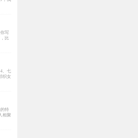
给你写
夕，比
4、七
郎织女
样的特
人相聚