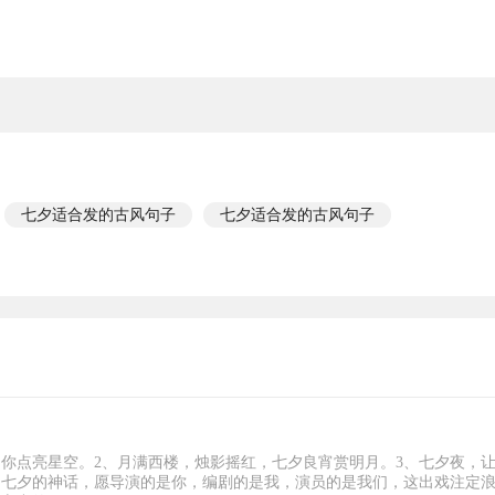
七夕适合发的古风句子
七夕适合发的古风句子
你点亮星空。2、月满西楼，烛影摇红，七夕良宵赏明月。3、七夕夜，
、七夕的神话，愿导演的是你，编剧的是我，演员的是我们，这出戏注定