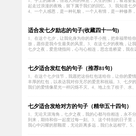
1、手上的露珠，悟透人间的禅意，人生的佛门，看透婆
起走过浪漫的夜晚，留下属于我们的回忆。3、我知道七
4、一个人感恩，是一种礼貌，一个人有情，是一种修养，一
适合发七夕励志的句子(收藏四十一句)
1、在这个七夕，让我化身为你的牵手小熊，把幸福带给
放，愿你是我今生最美的风景。3、在这七夕的夜晚，让
七夕之夜，爱意绕指间，心与心相连，思念造桥梁，我在远方
七夕适合发红包的句子（推荐81句）
1、在这个七夕佳节，我愿把这份红包送给你，让你的爱
丰厚的红包，以表达我对你无尽的爱意和祝福。3、七夕
我们的爱情像星光一样闪烁不灭。4、地上生了枝子、水、莲
七夕适合发给对方的句子（精华五十四句）
1、无论天涯海角，七夕之夜，我的心都与你相连，永不
到来，期待和你一起度过每一刻。3、这个特别的日子里
我心中闪耀的那颗星，无论距离多远，我们永远相守。5、七