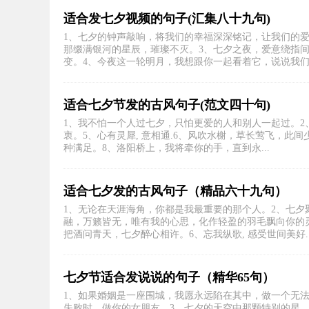
适合发七夕视频的句子(汇集八十九句)
1、七夕的钟声敲响，将我们的幸福深深铭记，让我们的
那缀满银河的星辰，璀璨不灭。3、七夕之夜，爱意绕指
变。4、今夜这一轮明月，我想跟你一起看着它，说说我们心
适合七夕节发的古风句子(范文四十句)
1、我不怕一个人过七夕，只怕更爱的人和别人一起过。2、我
衷。5、心有灵犀, 意相通.6、风吹水榭，草长莺飞，
种满足。8、洛阳桥上，我将牵你的手，直到永...
适合七夕发的古风句子（精品六十九句）
1、无论在天涯海角，你都是我最重要的那个人。2、七夕
融，万籁皆无，唯有我的心思，化作轻盈的羽毛飘向你的
把酒问青天，七夕醉心相许。6、忘我纵歌, 感受世间美好...
七夕节适合发说说的句子（精华65句）
1、如果婚姻是一座围城，我愿永远陷在其中，做一个无法
失败时，做你的女朋友。3、七夕的天空中那颗特别的星