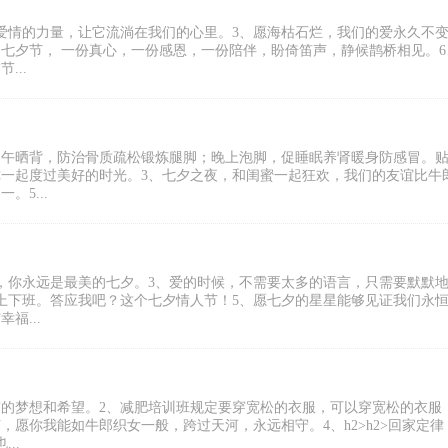
爱情的力量，让它流淌在我们的心里。3、愿海枯石烂，我们的爱永久不变
七夕节， 一份真心，一份感恩，一份陪伴，盼倚笛声，静候鹊桥相见。6
...
中午晒背，防治骨质疏松锻炼腿脚；晚上泡脚，促睡眠养肾暖身防感冒。
你一起度过美好的时光。3、七夕之夜，和闺蜜一起狂欢，我们的友谊比牛
5...
，你永远是最美的七夕。3、爱的时候，不需要太多的语言，只需要默默
你上下班。答应我吧？这个七夕情人节！5、愿七夕的星星能够见证我们永
福...
有的梦想和希望。2、减肥培训班规定要穿宽松的衣服，可以穿宽松的衣服
愿你我能如牛郎织女一般，跨过天河，永远相守。4、h2>h2>回家定律
..