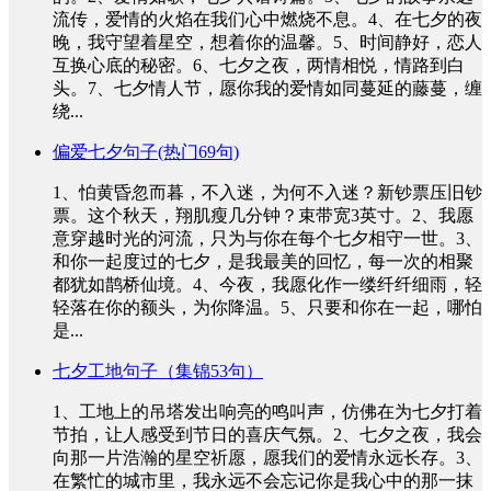
流传，爱情的火焰在我们心中燃烧不息。4、在七夕的夜
晚，我守望着星空，想着你的温馨。5、时间静好，恋人
互换心底的秘密。6、七夕之夜，两情相悦，情路到白
头。7、七夕情人节，愿你我的爱情如同蔓延的藤蔓，缠
绕...
偏爱七夕句子(热门69句)
1、怕黄昏忽而暮，不入迷，为何不入迷？新钞票压旧钞
票。这个秋天，翔肌瘦几分钟？束带宽3英寸。2、我愿
意穿越时光的河流，只为与你在每个七夕相守一世。3、
和你一起度过的七夕，是我最美的回忆，每一次的相聚
都犹如鹊桥仙境。4、今夜，我愿化作一缕纤纤细雨，轻
轻落在你的额头，为你降温。5、只要和你在一起，哪怕
是...
七夕工地句子（集锦53句）
1、工地上的吊塔发出响亮的鸣叫声，仿佛在为七夕打着
节拍，让人感受到节日的喜庆气氛。2、七夕之夜，我会
向那一片浩瀚的星空祈愿，愿我们的爱情永远长存。3、
在繁忙的城市里，我永远不会忘记你是我心中的那一抹