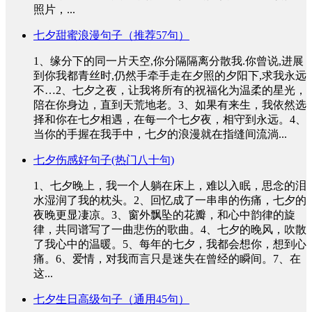
照片，...
七夕甜蜜浪漫句子（推荐57句）
1、缘分下的同一片天空,你分隔隔离分散我.你曾说,进展
到你我都青丝时,仍然手牵手走在夕照的夕阳下,求我永远
不…2、七夕之夜，让我将所有的祝福化为温柔的星光，
陪在你身边，直到天荒地老。3、如果有来生，我依然选
择和你在七夕相遇，在每一个七夕夜，相守到永远。4、
当你的手握在我手中，七夕的浪漫就在指缝间流淌...
七夕伤感好句子(热门八十句)
1、七夕晚上，我一个人躺在床上，难以入眠，思念的泪
水湿润了我的枕头。2、回忆成了一串串的伤痛，七夕的
夜晚更显凄凉。3、窗外飘坠的花瓣，和心中韵律的旋
律，共同谱写了一曲悲伤的歌曲。4、七夕的晚风，吹散
了我心中的温暖。5、每年的七夕，我都会想你，想到心
痛。6、爱情，对我而言只是迷失在曾经的瞬间。7、在
这...
七夕生日高级句子（通用45句）