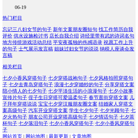
06-19
热门栏目
忘记三八妇女节的句子
新年文案朋友圈短句
找工作简历自我
评价
供水设施检讨书
店长自我介绍
诗经里带有武的诗词名句
地方传统游戏活动总结
平安夜孤独的伤感语录
祝愿工作上升
的句子
士气展示发言稿
姐妹过妇女节的说说
纳税人座谈会发
言稿
相关栏目
七夕小香风穿搭句子
七夕穿搭战袍句子
七夕风格拍照穿搭句
子
七夕去青岛穿搭句子
浪漫七夕穿婚纱的句子
分享穿搭文案
陪小情人的七夕句子
七夕平淡生活的小浪漫句子
七夕小故事
宣传片句子
侄子生日穿搭可爱温柔句子
春节逛街穿搭文案
儿
子拜年穿搭说说
宝宝七夕穿汉服朋友圈文案
结婚家人穿搭文
案高级句子
汽车开业穿搭文案
学生七夕句子
七夕光顾句子
七
夕火热句子
朋友公司开业穿搭高级句子
七夕情话句子
七夕茶
杯句子
七夕落泪句子
七夕小香风穿搭句子
七夕小香风穿搭句
子
网站首页
|
网站地图
|
最新更新
|
文章地图