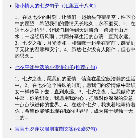
陪小情人的七夕句子（汇集五十八句）
1、在这七夕的时刻，让我们一起抬头仰望星空，许下心
中的愿望，希望我们的爱情天长地久，永不磨灭。2、在
这七夕之约里，让我们相伴到天涯海角，跨越千山万
水，一起经历风雨，共同分享生活的点滴，直到永远。
3、七夕之夜，月光柔和，和猫咪一起坐在窗前，感受到
了无比的温馨和安宁。4、虽然七夕没有人陪伴，但心中
的思念...
七夕平淡生活的小浪漫句子(推荐61句)
1、七夕之夜，愿我们的爱情，荡漾在星空般浩瀚的生活
中。2、在七夕这个特殊的时刻，愿我们的爱情像牛郎织
女一样传承下去，直到永远。3、七夕之夜，让我做你的
牛郎，你的织女。我愿用我的心，把我对你深深的爱意
一点点织进你的世界。4、在这个七夕，我执着地等待着
你，希望你能够出现在我的世界里，成为属于我独一无
二的...
宝宝七夕穿汉服朋友圈文案(收藏67句)