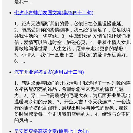
是我一...
七夕小青蛙朋友圈文案(集锦四十二句)
1、距离无法隔断我们的爱，它依旧在心里慢慢蔓延。
2、能感受到你的柔情缱绻，我已经很满足了，它足以填
补我生活的一切空缺。3、牛郎织女的爱情传说让我们相
信，爱情可以跨越时空，触碰心灵。4、带着小情人女儿
勇敢地闯荡世界，人生之路，愿未来走出更多的精彩！
5、小情人，我们一直走下去，愿我们的爱情永远美好。
6、...
汽车开业穿搭文案(通用四十二句)
1、感谢您参与我们的开业活动！我选择了一件别致的连
衣裙搭配闪亮的饰品，希望给您带来无尽的惊喜与魅
力。2、穿上一件高质感的毛呢大衣，为店面开业呈现出
温暖与亲切的形象。3、开业大吉！今天我选择了一套流
行的裙子搭配高跟鞋，展现出时尚与帅气的形象，愿这
份时尚感染每一个走进我们店铺的人。4、缔造与众不同
的风格...
早安圆穿搭高级文案(通用七十六句)