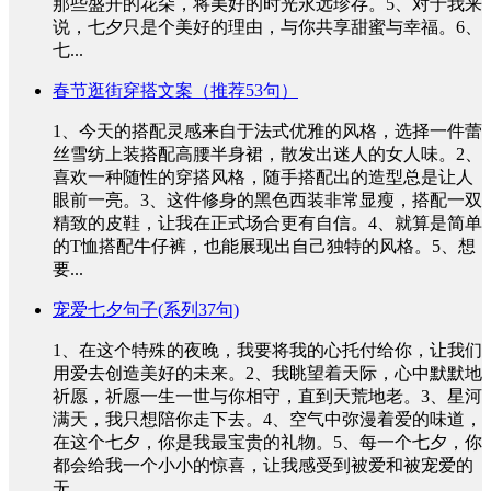
那些盛开的花朵，将美好的时光永远珍存。5、对于我来
说，七夕只是个美好的理由，与你共享甜蜜与幸福。6、
七...
春节逛街穿搭文案（推荐53句）
1、今天的搭配灵感来自于法式优雅的风格，选择一件蕾
丝雪纺上装搭配高腰半身裙，散发出迷人的女人味。2、
喜欢一种随性的穿搭风格，随手搭配出的造型总是让人
眼前一亮。3、这件修身的黑色西装非常显瘦，搭配一双
精致的皮鞋，让我在正式场合更有自信。4、就算是简单
的T恤搭配牛仔裤，也能展现出自己独特的风格。5、想
要...
宠爱七夕句子(系列37句)
1、在这个特殊的夜晚，我要将我的心托付给你，让我们
用爱去创造美好的未来。2、我眺望着天际，心中默默地
祈愿，祈愿一生一世与你相守，直到天荒地老。3、星河
满天，我只想陪你走下去。4、空气中弥漫着爱的味道，
在这个七夕，你是我最宝贵的礼物。5、每一个七夕，你
都会给我一个小小的惊喜，让我感受到被爱和被宠爱的
无...