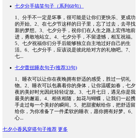
七夕分手搞笑句子（系列68句）
1、分手不一定是坏事，很可能是让你们更快乐、更成功
的开始。2、在七夕节这样的日子里，忘了过去，去寻找
新的梦想。3、七夕分手，祝你们在人生之路上宏伟地前
进，勇敢地站立。4、七夕分手，不留遗憾，相互祝福。
5、七夕祝福你们分手后能够独立自主地过好自己的生
活。6、七夕分手，应该说是彼此给对方的礼物吧。7、
七...
七夕蕾丝睡衣句子(推荐33句)
1、睡衣可以让你在夜晚拥有舒适的感受，胜过一切礼
物。2、睡衣可以包裹着你的身体，让你温暖如春，七夕
夜的美好时光因此轻轻绽放。3、七月七日，遇见你是我
最美的邂逅。4、相依相随，如花与蝴蝶，让我们一起携
手走过每一个美好的瞬间。5、把甜蜜献给你，把舒适留
给你，为你准备了一件柔软的睡衣，愿你拥有好梦。6、
心...
七夕小香风穿搭句子推荐
更多