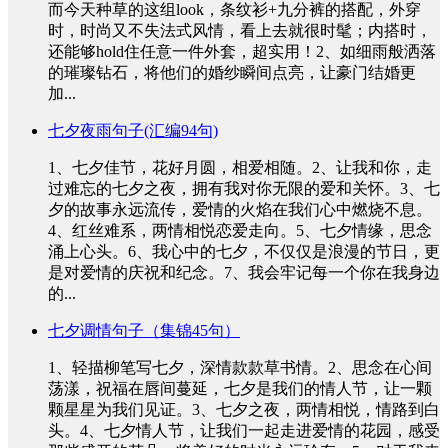
而今天种草的这组look，条纹衫+九分裤的搭配，外穿
时，时尚又不失法式风情，看上去就很时髦；内搭时，
还能够hold住任意一件外套，超实用！2、如细雨般洒落
的璀璨钻石，将他们的婚纱瞬间点亮，让豪门结婚更
加...
七夕夜雨句子(汇编94句)
1、七夕佳节，花好月圆，相爱相随。2、让我和你，走
过难忘的七夕之夜，拥有我对你无限的爱和关怀。3、七
夕的故事永远流传，爱情的火焰在我们心中燃烧不息。
4、红丝难系，两情相悦恋爱走向。5、七夕情缘，思念
涌上心头。6、我心中的七夕，不仅仅是浪漫的节日，更
是对爱情的庆祝和纪念。7、我会牢记每一个你在我身边
的...
七夕调情句子（集锦45句）
1、轻描柳笔写七夕，深情款款草书情。2、思念在心间
荡漾，祝福在唇间蔓延，七夕是我们的情人节，让一颗
颗星星为我们见证。3、七夕之夜，两情相悦，情路到白
头。4、七夕情人节，让我们一起走进爱情的花园，感受