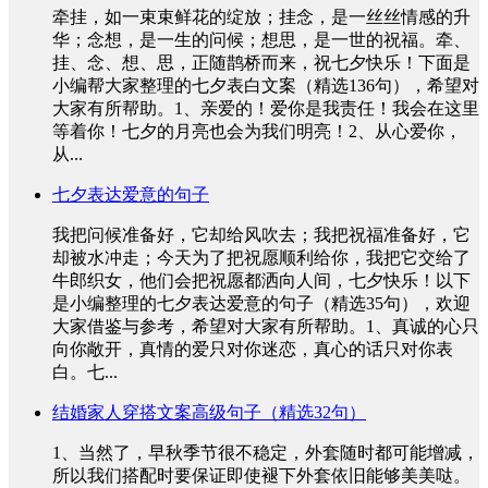
牵挂，如一束束鲜花的绽放；挂念，是一丝丝情感的升
华；念想，是一生的问候；想思，是一世的祝福。牵、
挂、念、想、思，正随鹊桥而来，祝七夕快乐！下面是
小编帮大家整理的七夕表白文案（精选136句），希望对
大家有所帮助。1、亲爱的！爱你是我责任！我会在这里
等着你！七夕的月亮也会为我们明亮！2、从心爱你，
从...
七夕表达爱意的句子
我把问候准备好，它却给风吹去；我把祝福准备好，它
却被水冲走；今天为了把祝愿顺利给你，我把它交给了
牛郎织女，他们会把祝愿都洒向人间，七夕快乐！以下
是小编整理的七夕表达爱意的句子（精选35句），欢迎
大家借鉴与参考，希望对大家有所帮助。1、真诚的心只
向你敞开，真情的爱只对你迷恋，真心的话只对你表
白。七...
结婚家人穿搭文案高级句子（精选32句）
1、当然了，早秋季节很不稳定，外套随时都可能增减，
所以我们搭配时要保证即使褪下外套依旧能够美美哒。