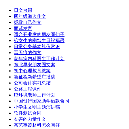
日文台词
四年级海边作文
拯救自己作文
面试发言
适合开业发的朋友圈句子
给女生的幽默生日祝福语
日常公务基本礼仪常识
写无痕的作文
老年病内科医生工作计划
东北早安朋友圈文案
初中心理教育教案
新征程新希望广播稿
公司会计实习总结
公路工程课件
IB环境老师工作计划
中国银行国家助学借款合同
小学生文明主题演讲稿
软件测试合同
友善的力量作文
茶艺事迹材料怎么写好