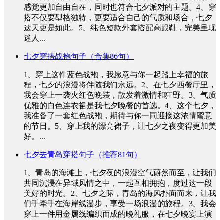
感觉更加自由自在，同时也符合七夕派对的主题。4、穿
搭不仅要型格独特，更要适合自己的气质和场合，七夕
这天更是如此。5、纯色短款外套搭配高跟鞋，完美呈现
迷人...
七夕穿搭战袍句子（合集86句）
1、穿上这件蓝色战袍，我愿意与你一起踏上幸福的旅
程，七夕的浪漫将伴随我们永远。2、在七夕西餐厅里，
我会穿上一袭火红色晚装，散发着激情和狂野。3、气质
优雅的白色连衣裙是我七夕晚餐的首选。4、这个七夕，
我准备了一套红色战袍，期待与你一同迎接这浓情蜜意
的节日。5、穿上我的漂亮裙子，让七夕之夜变得更加美
好。...
七夕去青岛穿搭句子（推荐81句）
1、青岛的海滩上，七夕夜的浪漫空气蔚然而至，让我们
共同沉浸在异域风情之中，一起互相拥抱，度过这一段
美好的时光。2、七夕之际，青岛的海风扑面而来，让我
们手牵手在海岸线漫步，享受一场浪漫的旅程。3、我会
穿上一件用金属线编织而成的晚礼服，在七夕晚宴上演