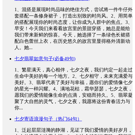
1、混搭是展现时尚品味的绝佳方式，尝试将一件牛仔外
套搭配一条修身裙子，打造出别致的时尚风。2、用简单
的搭配展现你的时尚态度，让你成为人群中的焦点。3、
早安！今天我们来看看故宫里的景甜穿搭，她总是能给
我们带来新鲜的惊喜。今天，她选择了一条绿色长裙搭
配白色蕾丝上衣，在历史悠久的故宫里显得格外清新动
人。她...
七夕翡翠如意句子(必备49句)
1、繁星满天，真心相伴，七夕之夜，我们约定一起走过
生命中美好的每一个地方。2、七夕相守，未来充满爱与
美好。3、翡翠代表了美好与幸福，愿你们的爱情像七夕
的星光一样闪耀。4、满地花枯，霜华瑟瑟，七夕之夜，
愿我们的爱情能像生命的点滴，安稳而持久。5、翡翠凝
聚了大自然的灵气，七夕之夜，我愿将这份青春活力与
你...
七夕寄语浪漫句子（热门64句）
1、泛起层层涟漪的静湖，见证了我们爱情的美好岁月，