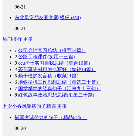
06-21
东北早安朋友圈文案(模板53句)
06-21
热门排行
更多
1
公司会计实习总结（推荐14篇）
2
公路工程课件(实用十三篇)
3
ccu护士实习自我总结（集合16篇）
4
茶艺事迹材料怎么写好（集锦14篇）
5
勤于俭的发言稿（收藏11篇）
6
地铁司机工作思想总结（精选二十篇）
7
国学精粹的经典句子（汇总九十三句）
8
红色故事政治思想总结(汇集二十篇)
七夕小香风穿搭句子精选
更多
描写考试努力的句子（精品64句）
06-20