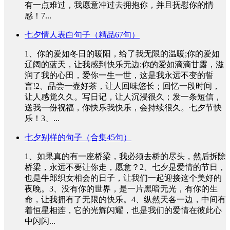
有一点难过，我愿意冲过去拥抱你，并且抚慰你的情
感！7...
七夕情人表白句子（精品67句）
1、你的爱如冬日的暖阳，给了我无限的温暖;你的爱如
辽阔的蓝天，让我感到快乐无边;你的爱如滴滴甘露，滋
润了我的心田，爱你一生一世，这是我永远不变的誓
言!2、品尝一壶好茶，让人回味悠长；回忆一段时间，
让人感觉久久。写日记，让人沉浸很久；发一条短信，
送我一份祝福，你快乐我快乐，会持续很久。七夕节快
乐！3、...
七夕别样的句子（合集45句）
1、如果真的有一座桥梁，我必须去桥的尽头，然后拆除
桥梁，永远不要让你走，愿意？2、七夕是爱情的节日，
也是牛郎织女相会的日子，让我们一起迎接这个美好的
夜晚。3、没有你的世界，是一片黑暗无光，有你的生
命，让我拥有了无限的快乐。4、纵然天各一边，中间有
着恒星相连，它的光辉闪耀，也是我们的爱情在彼此心
中闪闪...