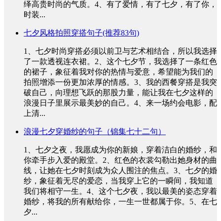
绎高贵时尚的气质。4、有了爱情，有了七夕，有了你，
时装...
七夕风格拍照穿搭句子(推荐83句)
1、七夕时尚穿搭必须以前卫与艺术相结合，所以我选择
了一款透视连衣裙。2、这个七夕节，我选择了一条红色
的裙子，象征着我对你的热情与爱意，希望能为我们的
拍照增添一份更加浓厚的情感。3、我的西餐穿搭是我突
破自己，向理想飞跃的那股力量，能让我在七夕这样的
浪漫日子里展示最美妙的自己。4、来一场约会电影，配
上清...
浪漫七夕穿婚纱的句子（锦集七十二句）
1、七夕之夜，我愿成为你的新娘，穿着洁白的婚纱，和
你牵手步入爱的殿堂。2、红色的衣裳勾勒出她身材的曲
线，让她在七夕时刻成为众人围注的焦点。3、七夕的婚
纱，象征着无尽的爱恋，当我穿上它的一瞬间，我知道
我们将相守一生。4、这个七夕夜，我以最美的姿态穿着
婚纱，将我的所有献给你，一生一世都属于你。5、在七
夕...