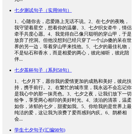
七夕测试句子（实用98句）
1、心随你去，恋爱路上无话不说。2、在七夕的夜晚，
我守望着星空，想着你的温馨。3、七夕织女牵牛，情侣
牵手共度心愿。4、我觉得自己像只聪明的穿山甲，于是
放弃了挖洞。但他没想到已经只穿了一个山b傻的呆在世
界的另一边，等着穿山甲来找他。5、七夕的最佳礼物，
不是钻石和香水，而是相爱的两心，彼此倾听，彼此陪
伴...
七夕茶杯句子（系列58句）
1、七夕月下，愿你我的爱情更加的成熟和美好，彼此扶
持，携手前行。2、在繁忙的城市里，我永远不会忘记你
是我心中的那一抹亮色。3、七夕之夜，让我们放下一切
纷争，享受两心相印的美好时光。4、淡泊的清茶，温柔
如你，浓郁的七夕，甜蜜如我。5、你给我的是世界上最
纯洁的爱，这让我为浪费了爱而感到内疚。6、鹊桥相
会...
学生七夕句子(汇编98句)