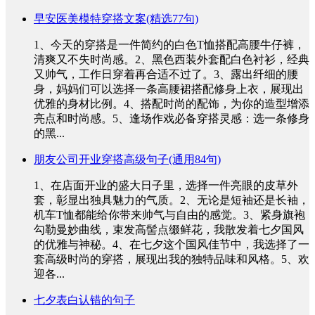
早安医美模特穿搭文案(精选77句)
1、今天的穿搭是一件简约的白色T恤搭配高腰牛仔裤，
清爽又不失时尚感。2、黑色西装外套配白色衬衫，经典
又帅气，工作日穿着再合适不过了。3、露出纤细的腰
身，妈妈们可以选择一条高腰裙搭配修身上衣，展现出
优雅的身材比例。4、搭配时尚的配饰，为你的造型增添
亮点和时尚感。5、逢场作戏必备穿搭灵感：选一条修身
的黑...
朋友公司开业穿搭高级句子(通用84句)
1、在店面开业的盛大日子里，选择一件亮眼的皮草外
套，彰显出独具魅力的气质。2、无论是短袖还是长袖，
机车T恤都能给你带来帅气与自由的感觉。3、紧身旗袍
勾勒曼妙曲线，束发高髻点缀鲜花，我散发着七夕国风
的优雅与神秘。4、在七夕这个国风佳节中，我选择了一
套高级时尚的穿搭，展现出我的独特品味和风格。5、欢
迎各...
七夕表白认错的句子