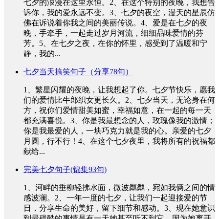
七夕的浪漫在这里永恒。2、在这个特别的夜晚，我想告
诉你，我的爱永远不变。3、七夕的夜空，漫天的星辰仿
佛在诉说着你我之间的美丽传说。4、爱是在七夕的夜
晚，手牵手，一起走过岁月河流，细细品味爱情的芬
芳。5、在七夕之夜，在你的怀里，感受到了温暖和宁
静，我的...
七夕当天搞笑句子（分享78句）
1、繁星闪耀的夜晚，让我想起了你。七夕节快乐，愿我
们的爱情比牛郎织女更长久。2、七夕当天，无论身在何
方，祝你们爱情甜美如蜜，幸福如意，在一起的每一天
都充满喜悦。3、你是我最想念的人，玫瑰像我的激情；
你是我最爱的人，一块巧克力就是我的心。亲爱的七夕
月圆，行不行！4、在这个七夕夜里，我将所有的祝福都
献给...
完美七夕句子(锦集93句)
1、河畔的垂柳轻拂水面，微波粼粼，宛如我俩之间的情
感波澜。2、一年一度的七夕，让我们一起迎接爱的节
日，分享生命的美好，留下细节和感动。3、现在她意识
到最残酷的事情是有一天她甚至听不到它。因为她离开