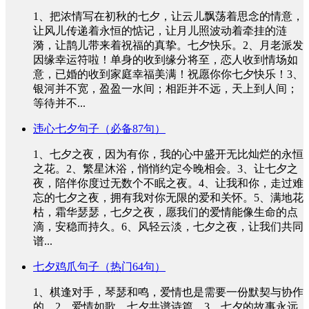
1、把浓情写在初秋的七夕，让云儿飘荡着思念的情意，
让风儿传递着永恒的惦记，让月儿照波动着牵挂的涟
漪，让鹊儿带来着祝福的真挚。七夕快乐。2、月老派发
因缘幸运符啦！单身的收到缘分将至，恋人收到情场如
意，已婚的收到家庭幸福美满！祝愿你你七夕快乐！3、
银河并不宽，盈盈一水间；相距并不远，天上到人间；
等待并不...
违心七夕句子（必备87句）
1、七夕之夜，因为有你，我的心中盛开无比灿烂的永恒
之花。2、繁星沐浴，悄悄约定今晚相会。3、让七夕之
夜，陪伴你度过无数个不眠之夜。4、让我和你，走过难
忘的七夕之夜，拥有我对你无限的爱和关怀。5、满地花
枯，霜华瑟瑟，七夕之夜，愿我们的爱情能像生命的点
滴，安稳而持久。6、风轻云淡，七夕之夜，让我们共同
谱...
七夕鸡爪句子（热门64句）
1、棋逢对手，琴瑟和鸣，爱情也是需要一份默契与协作
的。2、爱情如歌，七夕共谱诗篇。3、七夕的故事永远