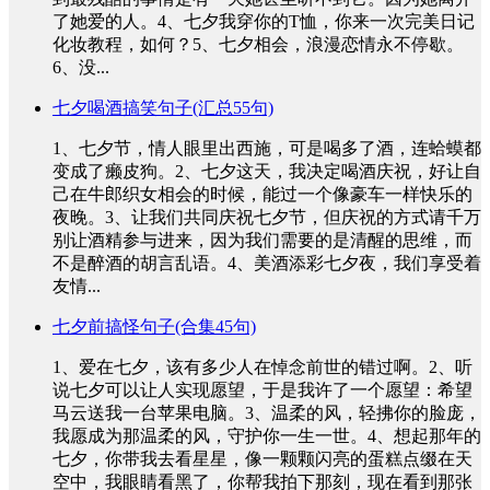
了她爱的人。4、七夕我穿你的T恤，你来一次完美日记
化妆教程，如何？5、七夕相会，浪漫恋情永不停歇。
6、没...
七夕喝酒搞笑句子(汇总55句)
1、七夕节，情人眼里出西施，可是喝多了酒，连蛤蟆都
变成了癞皮狗。2、七夕这天，我决定喝酒庆祝，好让自
己在牛郎织女相会的时候，能过一个像豪车一样快乐的
夜晚。3、让我们共同庆祝七夕节，但庆祝的方式请千万
别让酒精参与进来，因为我们需要的是清醒的思维，而
不是醉酒的胡言乱语。4、美酒添彩七夕夜，我们享受着
友情...
七夕前搞怪句子(合集45句)
1、爱在七夕，该有多少人在悼念前世的错过啊。2、听
说七夕可以让人实现愿望，于是我许了一个愿望：希望
马云送我一台苹果电脑。3、温柔的风，轻拂你的脸庞，
我愿成为那温柔的风，守护你一生一世。4、想起那年的
七夕，你带我去看星星，像一颗颗闪亮的蛋糕点缀在天
空中，我眼睛看黑了，你帮我拍下那刻，现在看到那张