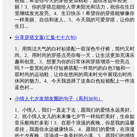
祝福，希望你今天的穿搭更加精彩，愿你永远年轻美
丽！3、你的穿搭总能给人带来阳光和活力，祝你在生日
里继续发光发亮。4、生日快乐！希望你的穿搭能够像你
一样美丽、自信和迷人。5、今天我的可爱穿搭，让你的
生日...
分享穿搭文案(汇集七十六句)
1、用简洁大气的白衬衫搭配一双深色牛仔裤，简约又时
尚。2、用时尚的穿搭点亮你每一天，让生活更加充满乐
趣和创意。3、想要为你的日常休闲穿搭增添一些亮点
吗？一套宽松的牛仔短裤搭配一件简约的白色T恤和一
双时尚的运动鞋，让你在悠闲的周末时光中展现出时尚
休闲的魅力。4、今天我选择了这条白色短裙配上一件淡
蓝色衬...
小情人七夕发朋友圈的句子（系列36句）
1、小情人，我们一直走下去，愿我们的爱情永远美好。
2、祝小情人女儿的未来像七夕节一样灿烂美好，生命如
音乐般绚烂多彩！3、在那个浪漫的夜晚，你是我的温馨
牵挂，我愿你永远健康快乐。4、愿我们的爱情，在浪漫
的七夕夜晚，流淌成一条美好的小溪。5、愿我们的感情