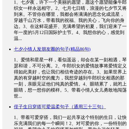
1、七夕夜，许下一个美丽的愿望，愿这个愿望能像牛郎
织女一样永远相守。2、七月七日晴，浪漫的七夕节又将
到来。不管你在哪里，我都会将满满的思念化成流星，
穿越千山万水，带着我的祝福、我的关心，飞向你的身
边。3、在这鲜花盛开、充满希望的初夏，我们迎来了一
年一度的5月12日国际护士节。4、我想你的心，感觉到
温...
七夕小情人发朋友圈的句子(精品86句)
1、爱情和星星一样，看似遥远，却会在某一刻相遇，琴
瑟和谐，不可分离。2、牛郎织女的爱情故事将爱情定义
得如此美好，也让我们相信奇迹的存在。3、如果世界上
真的有穿越时空的魔力，我想穿越到牛郎织女相遇的那
一刻，亲眼见证他们纯真的爱情。4、眼睛累了，就闭上
眼睛，想一想你的模样。5、带着小情人女儿勇敢地闯荡
世...
侄子生日穿搭可爱温柔句子（通用三十三句）
1、带着可爱穿搭，我们一起共享这个特别的生日，让快
乐充满我们的每一个瞬间！2、对可爱的你，一份特别的