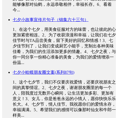
能够像那对仙鹤，永远恭敬相伴，幸福长存。6、看着
今...
七夕小故事宣传片句子（锦集六十三句）
1、在这个七夕，用美食征服对方的味蕾，也让彼此的心
更加紧密相连。2、为了收获浪漫和幸福，让我们在七夕
佳节时与TA品尝美食，留下美好的回忆和情感！3、七
夕佳节到了，让我们变成厨艺小能手，烹制出各种美味
佳肴，为我们的生活添加更多的情趣。4、七夕之夜，与
你一同分享一份精心准备的美食，为我们的爱情增添一
份温...
七夕小蛤蟆朋友圈文案(系列87句)
1、这个七夕节，我们不仅要庆祝爱情，还要庆祝朋友之
间的真挚情谊。2、七夕之夜，谢谢朋友圈里的每一个
人，陪我度过无数开心瞬间，让生活更加多彩、更加有
意义！3、女儿，你是爸爸永远的小情人，愿你快快乐乐
长大。4、七夕节，情人佳节。我祝愿你们的爱情永存，
幸福满满。5、希望我们的感情可以像那时仙女和牛郎一
样美...