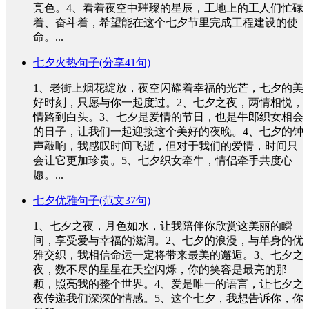
亮色。4、看着夜空中璀璨的星辰，工地上的工人们忙碌
着、奋斗着，希望能在这个七夕节里完成工程建设的使
命。...
七夕火热句子(分享41句)
1、老街上烟花绽放，夜空闪耀着幸福的光芒，七夕的美
好时刻，只愿与你一起度过。2、七夕之夜，两情相悦，
情路到白头。3、七夕是爱情的节日，也是牛郎织女相会
的日子，让我们一起迎接这个美好的夜晚。4、七夕的钟
声敲响，我感叹时间飞逝，但对于我们的爱情，时间只
会让它更加珍贵。5、七夕织女牵牛，情侣牵手共度心
愿。...
七夕优雅句子(范文37句)
1、七夕之夜，月色如水，让我陪伴你欣赏这美丽的瞬
间，享受爱与幸福的滋润。2、七夕的浪漫，与单身的优
雅交织，我相信命运一定将带来最美的邂逅。3、七夕之
夜，数不尽的星星在天空闪烁，你的笑容是最亮的那
颗，照亮我的整个世界。4、爱是唯一的语言，让七夕之
夜传递我们深深的情感。5、这个七夕，我想告诉你，你