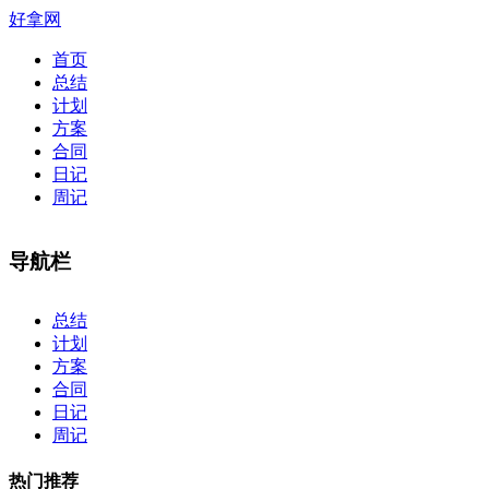
好拿网
首页
总结
计划
方案
合同
日记
周记
导航栏
×
总结
计划
方案
合同
日记
周记
热门推荐