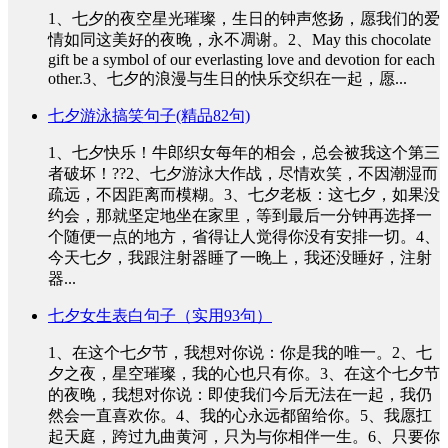
1、七夕的夜空星光璀璨，生日的钟声悠扬，愿我们的爱
情如同这美好的夜晚，永不凋谢。2、May this chocolate
gift be a symbol of our everlasting love and devotion for each
other.3、七夕的浪漫与生日的快乐交织在一起，愿...
七夕游泳搞笑句子(精品82句)
1、七夕快乐！牛郎织女每年的相会，总会被我这个第三
者破坏！??2、七夕游泳大作战，尽情欢笑，不因潮湿而
疏远，不因距离而模糊。3、七夕老板：这七夕，如果没
约会，那就坚定地坐在家里，等到最后一分钟再选择一
个随便一点的地方，省得让人觉得你没有安排一切。4、
今天七夕，我跟注射器睡了一晚上，我还没睡好，注射
器...
七夕女生表白句子（实用93句）
1、在这个七夕节，我想对你说：你是我的唯一。2、七
夕之夜，星空璀璨，我的心也只有你。3、在这个七夕节
的夜晚，我想对你说：即使我们今后无法在一起，我仍
然会一直喜欢你。4、我的心永远都留给你。5、我愿扛
起天庭，跨过九曲黄河，只为与你相伴一生。6、只要你