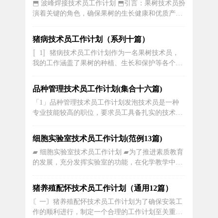
⬒ 波峰焊接技术员工作计划 ⬒引言：果树技术员扮
力从事蔬菜种植管理工作需要具备一定的技能和知
演着关键的角色，确保果树的生长健康和优质产
识，包括土壤质量判断、播种、...
量。他们负责监测果树的生长环境，制定和执行科
学的栽培技术，以及处理病虫害等问题。为了确保
猪病技术员工作计划（系列十篇）
工作的高效和有条不紊，制定一个详细的工作计划
〚1〛猪病技术员工作计划作为一名果树技术员，
是至关重要的。第一部分：计划概述首先，果树技
我的工作涵盖了果树的种植、生长和保护等各个方
术员需要对果园的整体情况进行调查和...
面。果树是农业中非常重要的作物之一，因此我的
工作计划需要充分考虑果树的生长特点和农民的需
品种管理技术员工作计划(集合十六篇)
求，以帮助他们获得更好的果实产量和质量。一、
「1」品种管理技术员工作计划发泡技术员是一种
制定果树种植计划在每个种植季节开始之前，我将
专业技能较高的职位，要求员工具备扎实的技术知
根据果树的种类和品种，制定果树种植计...
识和丰富的实践经验。为了能够更好地发挥员工的
能力，提高工作效率，制定详细的工作计划是非常
细胞实验室技术员工作计划(范例13篇)
必要的。本文将详细介绍发泡技术员的工作计划，
▰ 细胞实验室技术员工作计划 ▰为了推进素质教育
帮助员工更好地进行工作安排和任务执行。发泡技
的发展，充分发挥实验室的功能，在化学教学中应
术员的工作计划应包括熟悉产品知识和工...
重视实验教学。为了激发学生学习化学的兴趣，更
好地配合教师教好这一门学科，本实验室应做好如
猪养殖配怀技术员工作计划（通用12篇）
下工作：一、开足开齐演示实验，分组实验。二、
〘一〙猪养殖配怀技术员工作计划为了确保安装工
上好实验课尽力安排好实验课，防止冲突，每一组
作的顺利进行，制定一个合理的工作计划至关重
实验仪器都要亲自调试后，方可交于...