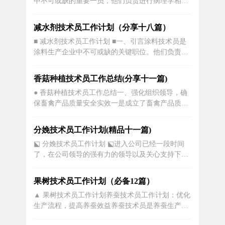
中不可或缺的重要一员，他们负责进行病理学相关
查，...
的检验和研究工作，帮助医生准确诊断疾病和制定
治疗方案。为了保证工作的高效和质量，病理技术
减水剂技术员工作计划（分享十八篇）
员需要制定合理的工作计划，以提高工作效率和减
■ 减水剂技术员工作计划 ■一、引言涂料技术员是
少错误。首先，一个合理的病理技术员工作计划应
涂料生产企业中不可或缺的关键职位。他们负责控
包含日常的工作内容和时间安排。每...
制涂料生产过程中的各项技术细节，确保生产出高
质量的涂料产品。本文将详细介绍涂料技术员的工
香菇种植技术员工作总结(分享十一篇)
作计划，包括工作目标、任务分配、工作流程等内
● 香菇种植技术员工作总结一、强化组织领导，确
容。二、工作目标涂料技术员的工作目标是确保生
保畜禽产品质量安全实效一是成立了畜禽产品质量
产出高品质、符合标准的涂料产品。...
安全工作领导小组，由局长xx任组长，副局长xx和
总畜牧师xxx任副组长，监督员：xx为成员，并分
分娩技术员工作计划(精品十一篇)
工明确，责任到人。二是制定了《20xx年畜禽水产
⬕ 分娩技术员工作计划 ⬕进入公司已经一段时间
品质量安全监控实施方案》、《x县畜禽水产品质
了，在公司领导的强有力的领导以及关心支持下，
量安全专项整治行动方案...
个人在年度取得了不小的进步。为了较好地完成了
xxxx年年度工作，特制定工作计划如下：一、认认
果树技术员工作计划（必备12篇）
真真，做好本职工作坚持完成领导交办的各项任
▲ 果树技术员工作计划养蚕技术员工作计划：优化
务，尽量做到让领导满意;在测量过程中遵章守纪，
生产流程，提高养蚕效益养蚕技术员是养蚕生产中
服从管理，做好本职工作;对测量...
非常重要的一环。养蚕人员应当具备扎实的理论知