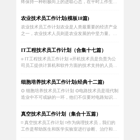
终保持一种积极向上的进取心态，在平时工作生活
筑是一门艺术、技术并存的专业，更...
中，主动向身边的优秀员工看齐，严格遵守各项规
章制度，团结同事，不断提升自己的团队合作精
农业技术员工作计划(模板18篇)
神，用满腔热情积极认真的完成好每一项任务。在
农业技术员工作计划农业是人类最重要的经济产业
现场施工管理过程中，也认识到了自已的不足之
之一，农业技术人员则是农业发展的中坚力量。他
处，如现场生产管理经验不足、有些施工技...
们通过研究、创新和实践，推动农业现代化进程，
为农民提供高效、可持续的农业技术支持。本文将
IT工程技术员工作计划（合集十七篇）
详细探讨农业技术人员的工作计划，包括市场调
⍟ IT工程技术员工作计划 ⍟开机技术员是负责为公
研、技术培训、农业示范等方面的工作内容。通过
司员工提供计算机和软件方面的技术支持的人员。
合理的计划安排，农业技术人员能够更好...
他们的工作计划非常重要，以确保他们能够高效地
提供服务并解决员工在使用计算机和软件过程中遇
细胞培养技术员工作计划(经典十二篇)
到的问题。下面将详细讨论开机技术员的工作计
⏣ 细胞培养技术员工作计划 ⏣电路技术员是现代制
划。开机技术员每天早上要完成一系列的准备工
造业中不可或缺的一环，他们不仅要对电路知识熟
作。这包括检查并确保所有计算机和相...
知于心，同时还要具备一定的机械制造技能。他们
的主要职责是在制造、维护和修复电子和电气设备
真空技术员工作计划（集合十五篇）
方面提供技术支持。为了能够胜任这个职位，电路
⌑ 真空技术员工作计划 ⌑作为病理技术员，我们的
技术员需要遵循一个周密的工作计划。1.日常工作
工作是帮助医生和医学实验室进行诊断、治疗和研
电路技术员日常工作的一项重要任...
究工作。我们需要具备一定的医学知识和实验室技