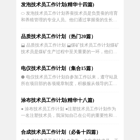
识，敏锐的观察力和较强的实际操作能力。本文将
发泡技术员工作计划(精华十四篇)
讨论一份养蚕技术员工作计划，主要涉及优化生产
⬭ 发泡技术员工作计划养蚕技术员是负责蚕的培育
流程，提高养蚕效益。一、技能培训技术是生产的
和养殖管理的专业人员。他们通过掌握蚕的生长发
根本，技术人员又是生产的重要组成部...
育规律，控制环境因素，提高蚕的数量和质量，为
蚕丝生产提供优质的种瓶和蚕茧。下面将详细描述
品质技术员工作计划（热门20篇）
养蚕技术员的工作计划。一、研究与学习：1. 深入
⬓ 品质技术员工作计划 ⬓煤矿技术员工作计划煤矿
学习蚕养殖相关知识：了解蚕的生态习性、生长发
技术员是煤矿生产过程中至关重要的一环，他们负
育过程、养殖环境要求等，掌握养...
责监控和维护矿井的设备和技术系统，确保矿山的
安全运营。在这篇文章中，我们将详细介绍煤矿技
电仪技术员工作计划（集合15篇）
术员的工作计划，让大家对他们的工作内容有更深
⬣ 电仪技术员工作计划自参加工作以来，遵守站及
入的了解。一、早期准备工作作为一名煤矿技术
所在项目部的各项规章制度，积极服从领导的工作
员，一天的工作早早就开始。每天早晨...
安排，圆满完成工作任务，满足施工单位进度。维
护集体荣誉，思想上要求进步，积极响应站的号
涂布技术员工作计划(精华十八篇)
召，认真贯彻执行站文件及会议精神。工作积极努
● 涂布技术员工作计划 ●注塑技术员工作计划作为
力，任劳任怨，认真学习相关试验知识，了解建筑
一名注塑技术员，我深知自己在公司的重要性和责
新型材料检测及应用，不断充实完善自己...
任。我制定了一个详细而具体的工作计划，以确保
自己在工作中达到最佳状态，为公司的发展贡献力
合成技术员工作计划（必备十四篇）
量。我将每天早上8点准时到达公司，开始我的一