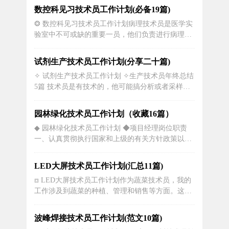
能，我们需要了解如何使用各种医学设备和工具，
数控科见习技术员工作计划(必备19篇)
还需要处理和分析各种生物样本，确保结果准确无
❂ 数控科见习技术员工作计划病理技术员是医学实
误。一个完善的病理技术员工作计划能够帮助我们
验室中不可或缺的重要一员，他们负责进行病理学
完成日常工作，提高工作效率和品质...
相关的检验和研究工作，帮助医生准确诊断疾病和
制定治疗方案。为了保证工作的高效和质量，病理
试剂生产技术员工作计划(分享二十篇)
技术员需要制定合理的工作计划，以提高工作效率
✧ 试剂生产技术员工作计划 ✧生产技术员年终总结
和减少错误。首先，一个合理的病理技术员工作计
5篇 技术员是有技术的，他可能搞分析或者采样是
划应包含日常的工作内容和时间安排。...
一些其他的工作，但是并不是一线的操作工。总结
是对某一阶段的工作、学习或思想中的经验或情况
园林绿化技术员工作计划（收藏16篇）
进行分析研究，做出带有规律性的结论。你是否在
◆ 园林绿化技术员工作计划 ◆项目经理岗位职责
找正准备撰写“生产技术员年终总结”，下面小编收
一、认真贯彻执行国家和上级的有关方针政策以及
集了相关的素材，供...
公司的各项规章制度，全面负责施工组织管理和施
工质量，深入研究工程承包合同，制定施工项目总
LED大屏技术员工作计划(汇总11篇)
体管理规划，严格履行合同，并主持资金回收工
⧈ LED大屏技术员工作计划作为蔬菜技术员，我的
作。二、主持或参与制定施工组织设计和质量计
工作涉及到蔬菜的种植、管理和销售等方面。这份
划，负责编制总体进度计划，...
工作不仅需要我具备扎实的理论知识，更需要我在
实践中不断积累经验，并不断学习和创新。下面我
波峰焊接技术员工作计划(范文10篇)
将详细阐述我的工作计划。1. 提高蔬菜种植管理能