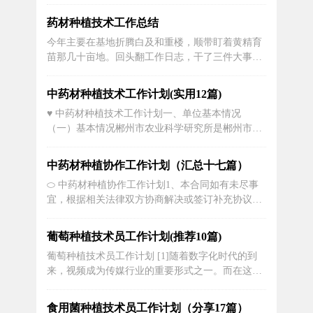
工作，今年我的计划有三点：1、在技术部门用心
把自己工作岗位做到位，比如，和客户保持一系列
药材种植技术工作总结
关系，能和客户有相应沟通方式，把自己工作做到
今年主要在基地折腾白及和重楼，顺带盯着黄精育
位，让客户感觉到我们公司做事认真，这样会更有
苗那几十亩地。回头翻工作日志，干了三件大事：
效能和客户进一步加深再次合作利益；2...
把栽种标准抠死了，闷棚治住了叶斑病，采收损耗
率压下来五个点。也有看走眼的时候，年中扦插的
中药材种植技术工作计划(实用12篇)
白及烂根烂得我心虚，被老板堵在地头问了两回。
♥️ 中药材种植技术工作计划一、单位基本情况
先说栽种那茬。年初进新地，起垄前我拿着钢钎满
（一）基本情况郴州市农业科学研究所是郴州市唯
地戳，二十个点八个硬度超35公...
一的综合性农业科研机构，下设办公室、组织人事
科、财务科、科研管理科、水稻研究室、烟草研究
中药材种植协作工作计划（汇总十七篇）
室、果树研究室、蔬菜研究室、茶叶研究室、水产
⬭ 中药材种植协作工作计划1、本合同如有未尽事
研究室、栽培研究室、农业生物技术研究中心、科
宜，根据相关法律双方协商解决或签订补充协议作
研服务中心等13个内设机构。核定编制...
为本合同附件，补充协议与本合同具有同等法律效
力。2、凡因本合同引起的或与本合同有关的任何
葡萄种植技术员工作计划(推荐10篇)
争议，由双方协商解决，协商不成的，均应提交相
葡萄种植技术员工作计划 [1]随着数字化时代的到
关部门仲裁。3、本合同一式两份，甲、乙双方各
来，视频成为传媒行业的重要形式之一。而在这背
执一份，具有同等法律效...
后，视频技术员的角色愈加重要。他们的工作涉及
到视频的采集、处理、剪辑、压缩、转换和输出等
食用菌种植技术员工作计划（分享17篇）