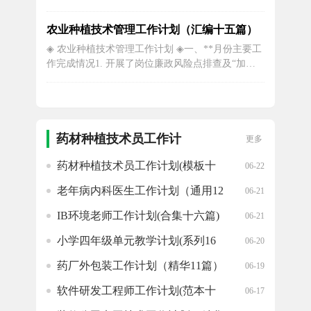
作计划的重要时刻。在这篇文章中，我将详细描述
我的年终工作计划，以确保在未来的一年中能够更
农业种植技术管理工作计划（汇编十五篇）
加高效、有条不紊地完成工作。我将从个人技能提
◈ 农业种植技术管理工作计划 ◈一、**月份主要工
升的角度出发。技术行业更新换代迅速，为了跟上
作完成情况1. 开展了岗位廉政风险点排查及“加快
时代的步伐，我计划通过参加专业培...
交通绿色发展”金点子征集活动。2.专业养护：完成
公路边“三化”路域环境排查、公路沿线地质灾害情
况排查和公路灾害风险点信息调查和上报工作；完
成S218省道东仙线**台口至双溪口段20xx年公路养
护大中修工...
药材种植技术员工作计
更多
划推荐
药材种植技术员工作计划(模板十
06-22
八篇)
老年病内科医生工作计划（通用12
06-21
篇）
IB环境老师工作计划(合集十六篇)
06-21
小学四年级单元教学计划(系列16
06-20
篇)
药厂外包装工作计划（精华11篇）
06-19
软件研发工程师工作计划(范本十
06-17
篇)