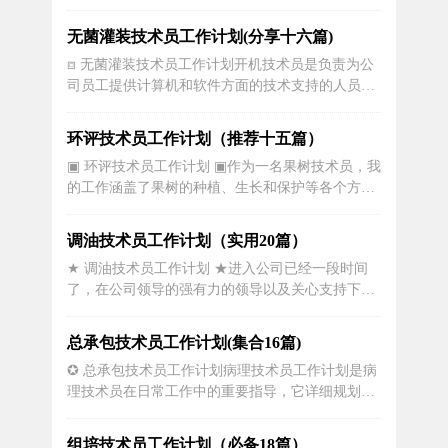
民族： 汉婚姻状况： 已婚 籍贯：身高： 保密 体
重： 保密专业： 工作经验： 10 年期望工作地点：
无菌灌装技术员工作计划(分享十六篇)
新乡市 新乡县求职意向行业/职位： 物流/运输 其他
⧈ 无菌灌装技术员工作计划开机技术员是负责为公
相关职位 期望月薪： 3000元...
司员工提供计算机和软件方面的技术支持的人员。
他们的工作计划非常重要，以确保他们能够高效地
提供服务并解决员工在使用计算机和软件过程中遇
环评技术员工作计划（推荐十五篇）
到的问题。下面将详细讨论开机技术员的工作计
▣ 环评技术员工作计划 ▣作为一名果树技术员，我
划。开机技术员每天早上要完成一系列的准备工
的工作涵盖了果树的种植、生长和保护等各个方
作。这包括检查并确保所有计算机和相关设...
面。果树是农业中非常重要的作物之一，因此我的
工作计划需要充分考虑果树的生长特点和农民的需
调油技术员工作计划（实用20篇）
求，以帮助他们获得更好的果实产量和质量。一、
★ 调油技术员工作计划 ★进入公司已经一段时间
制定果树种植计划在每个种植季节开始之前，我将
了，在公司领导的强有力的领导以及关心支持下，
根据果树的种类和品种，制定果树种植...
个人在年度取得了不小的进步。为了较好地完成了
xxxx年年度工作，特制定工作计划如下：一、认认
总承包技术员工作计划(集合16篇)
真真，做好本职工作坚持完成领导交办的各项任
✪ 总承包技术员工作计划病理技术员工作计划是病
务，尽量做到让领导满意;在测量过程中遵章守纪，
理技术员在日常工作中的重要指导，它详细规划了
服从管理，做好本职工作;对测量...
病理技术员的工作内容、任务安排和实施步骤。在
这篇文章中，将探讨病理技术员工作计划的具体内
组培技术员工作计划（必备18篇）