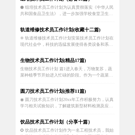
容，以及它对病理技术员工作的重要性。来看一下
⬢ 组培技术员工作计划为认真贯彻落实《中华人民
病理技术员的工作内容。病理技术员主要负责病理
共和国食品卫生法》，进一步加强学校食堂卫生管
标本的处理和分析。他们需要根据医生...
理，依据《食品卫生法》，《学校卫生工作条
例》，结合我校食堂实际情况，使全体师生有一个
轨道维修技术员工作计划(收藏十二篇)
清洁、舒适的工作环境，保证就餐任务的顺利进
❈ 轨道维修技术员工作计划安装技术员工作计划在
行，保持x食堂的荣誉。特制定食堂工作计划如
现代社会中，科技的迅猛发展使得各类设备和系统
下：一、要继续进一步加强食堂工作管理，加强...
更新换代速度加快。为了有效地满足各行各业在科
技应用方面的需求，安装技术员成为了必不可少的
生物技术员工作计划(精品17篇)
角色之一。他们负责的是设备和系统的安装和配置
生物技术员工作计划 篇1进入春天，万物复苏，蔬
工作，因此需要制定详细的工作计划以确保高效的
菜种植季节开始进入忙碌的阶段。作为一个蔬菜技
工作完成。本文将就“安装技术员工作...
术员，要做好工作计划，根据季节变化、蔬菜需
求、市场变化等因素，制定出详细具体且科学合理
圆刀技术员工作计划(推荐11篇)
的工作计划，保证蔬菜生产顺利进行。一、春季工
◉ 圆刀技术员工作计划20xx年工作积极努力，认真
作计划春季是蔬菜生长的关键期，也是病虫害发生
学习相关试验知识，了解建筑新型材料检测及应
的高峰期。技术员必须详细了解各类蔬菜...
用，持续充实完善自己。坚持保证质量第一、安全
第一的思想指导自己的工作。不放过工作中的每一
饮品技术员工作计划（分享十篇）
个细节步骤。做到工作认真严谨、实事求是。耳边
✪ 饮品技术员工作计划作为一名工程技术员，我始
总是回想起当年大学第一节课上老师的一段话：建