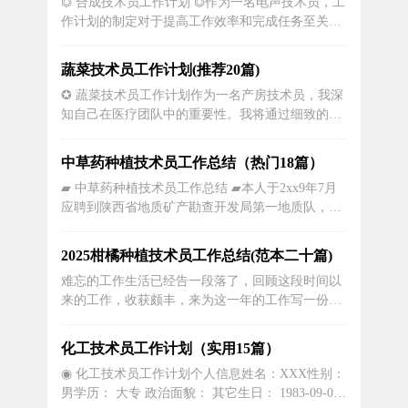
⏣ 合成技术员工作计划 ⏣作为一名电声技术员，工
天工作。在进入注塑车间之前，我会先检查一遍设
作计划的制定对于提高工作效率和完成任务至关重
备的运行情况，确保所有设备都处于...
要。下面是一个详细、具体且生动的电声技术员工
作计划，帮助员工更好地理解自己的工作职责和目
蔬菜技术员工作计划(推荐20篇)
标。第一步：项目调研和需求分析（1周）在开始
✪ 蔬菜技术员工作计划作为一名产房技术员，我深
任何项目之前，电声技术员需要仔细调研，并与相
知自己在医疗团队中的重要性。我将通过细致的计
关团队成员和客户进行沟通，了解项...
划和严谨的工作，确保每位产妇和婴儿得到最佳的
医疗和护理，创造一个安全和舒适的分娩环境。在
中草药种植技术员工作总结（热门18篇）
这篇文章中，我将详细描述我的工作计划，以期使
▰ 中草药种植技术员工作总结 ▰本人于2xx9年7月
读者更好地了解我在产房中的职责和工作流程。早
应聘到陕西省地质矿产勘查开发局第一地质队，依
晨，当我进入产房时，第一件事就是检...
照队领导组织的安排到地质调查所从事地质勘查工
作，到20xx年7月见习期已满一年，现正式提出转
2025柑橘种植技术员工作总结(范本二十篇)
正申请。下面，我将一年来的思想、工作、学习、
难忘的工作生活已经告一段落了，回顾这段时间以
生活等方面的情况进行如下总结。在思想上，我深
来的工作，收获颇丰，来为这一年的工作写一份工
刻地认识到，从学...
作总结吧。但是却发现不知道该写些什么，下面是
小编为大家收集的农业果园技术员的工作总结，仅
化工技术员工作计划（实用15篇）
供参考，欢迎大家阅读。柑橘种植技术员工作总结
◉ 化工技术员工作计划个人信息姓名：XXX性别：
篇120xx年我有幸被聘为偏关县万寨镇东长咀村
男学历： 大专 政治面貌： 其它生日： 1983-09-07
《基层农技推广体系改革和...