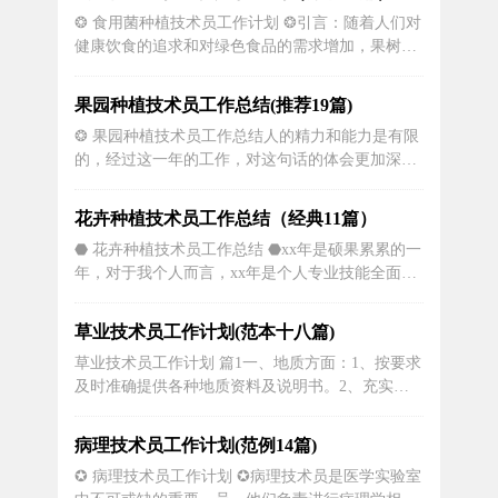
多个方面。本文将从以下几个方面详细阐述视频技
❂ 食用菌种植技术员工作计划 ❂引言：随着人们对
术员的工作计划：一、采集视频技术员的第一项工
健康饮食的追求和对绿色食品的需求增加，果树栽
作就是采集视频素材。这需要他们拥...
培成为了农业领域中备受关注的一个方向。果树技
术员的工作计划至关重要，他们需要具备丰富的知
果园种植技术员工作总结(推荐19篇)
识和实践经验，以确保果树的生长和产量优化。本
❂ 果园种植技术员工作总结人的精力和能力是有限
文将围绕果树技术员的工作计划展开，从制定计
的，经过这一年的工作，对这句话的体会更加深
划、日常工作安排以及团队合作等方面...
刻。工程施工是一个群体作业的工作，它不是一个
人或几个人就能完成的。要想把本职工作干好只有
花卉种植技术员工作总结（经典11篇）
把周围所有人的积极性都调动起来，再通过自己的
⬣ 花卉种植技术员工作总结 ⬣xx年是硕果累累的一
知识和前辈所传授的经验加以配合。所以工程技术
年，对于我个人而言，xx年是个人专业技能全面进
人员的工作可分为管理和技术两个方面。...
步的一年。在过去的一年之中，作为泸电工程汽机
工程处一名具备工程施工经验的技术干部，我部分
草业技术员工作计划(范本十八篇)
或者全程参与了汽机专业多个施工班组的技术工
草业技术员工作计划 篇1一、地质方面：1、按要求
作。正是在这繁忙而又充实的一年之中，在泸电工
及时准确提供各种地质资料及说明书。2、充实地
程得天独厚的条件下，一方面我将...
质及水文地质预报内容并按时发放。3、认真排查
隐患，解决问题。4、继续做好地面物探、钻探工
病理技术员工作计划(范例14篇)
作，为生产设计提供第一手资料。5、继续做好地
✪ 病理技术员工作计划 ✪病理技术员是医学实验室
面裂隙调查工作。6、对周边相邻矿井情况进行调