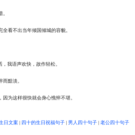
惜。
，完全看不出当年倾国倾城的容貌。
谈话，我语声欢快，故作轻松。
悴而黯淡。
里，因为这样很快就会身心憔悴不堪。
生日文案
|
四十的生日祝福句子
|
男人四十句子
|
老公四十句子
。