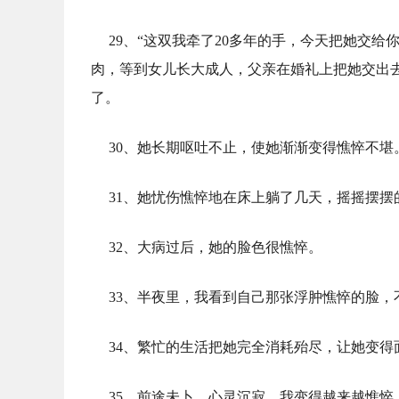
29、“这双我牵了20多年的手，今天把她交给你
肉，等到女儿长大成人，父亲在婚礼上把她交出去
了。
30、她长期呕吐不止，使她渐渐变得憔悴不堪
31、她忧伤憔悴地在床上躺了几天，摇摇摆
32、大病过后，她的脸色很憔悴。
33、半夜里，我看到自己那张浮肿憔悴的脸，
34、繁忙的生活把她完全消耗殆尽，让她变得
35、前途未卜，心灵沉寂，我变得越来越憔悴