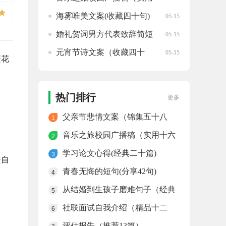
十六篇）
海雾唯美文案(收藏四十句)
05-15
婚礼贺词男方代表致辞简短
05-15
又体面(范文10篇)
元宵节诗文案（收藏四十
05-15
繁花
句）
热门排行
更多
父亲节悲情文案（锦集五十八
1
句）
音乐之旅校园广播稿（实用十六
2
篇）
学习论文心得(经典二十篇)
3
是自
青春无悔的短句(分享42句)
4
从结婚到生孩子磨难句子（经典
5
八十三句）
社联面试自我介绍（精品十二
6
篇）
评估报告（推荐13篇）