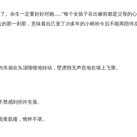
了。余生一定要好好对她......”每个女孩子在出嫁前都是父母的
的那一刹那，意味着自己宠了20多年的小棉袄今后不能再陪伴
。
摆的吊扇在头顶嗖嗖地转动，壁虎悄无声息地在墙上飞窜。
不禁感到些许失落。
面黄肌瘦，憔悴不堪。
。