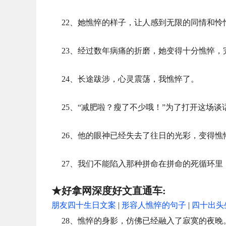
22、她憔悴的样子，让人感到无限的同情和怜
23、经过数年病痛的折磨，她变得十分憔悴
24、长途跋涉，心灵震荡，我憔悴了。
25、“减肥啦？瘦了不少哦！”为了打开这场
26、他的眼神已经失去了往日的光彩，变得憔
27、我们不能陷入那种拼命在拼命的死循环
★好拿网深度好文直通车:
朋友四十生日文案
|
形容人憔悴的句子
|
四十出头
28、憔悴的身影，仿佛已经融入了寂寞的夜晚