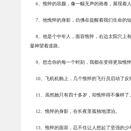
6、憔悴的容颜，像一幅无声的画卷，展现着
7、他憔悴的身影，仿佛在提醒着我们生命的
8、他是个中年人，面容憔悴，右边太阳穴上
凝神望着道路。
9、想念你的每一个时刻，我都在变得更加憔
10、飞机机舱上，几个憔悴的飞行员启动了
11、虽然她只有四十多岁，却憔悴得不像样了
12、憔悴的身影，在长夜里孤独地漂泊。
13、憔悴的面容，忍不住让人想起了坚强的少