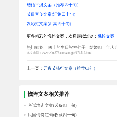
结婚平淡文案（推荐四十句）
节目宣传文案(汇集四十句)
发彩虹文案(汇集四十句)
更多精彩的憔悴文案，欢迎继续浏览：
憔悴文案
热门标签:
四十的生日祝福句子
结婚四十年庆
本文来源：//www.hn373.com/zongjie/171512.html
生日祝福语
看不见的收藏读后感
上一页：
元宵节骑行文案（推荐63句）
憔悴文案相关推荐
考试培训文案(必备四十句)
民国情诗短句(收藏四十句)