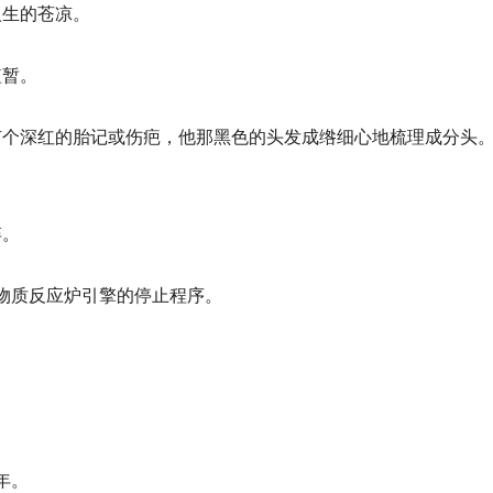
人生的苍凉。
短暂。
有个深红的胎记或伤疤，他那黑色的头发成绺细心地梳理成分头
悴。
反物质反应炉引擎的停止程序。
。
年。