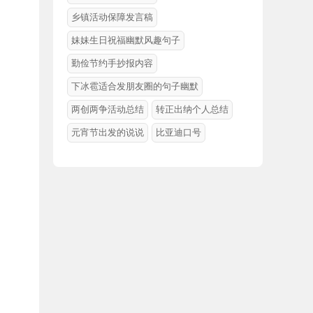
乡镇活动保障发言稿
妹妹生日祝福幽默风趣句子
勤俭节约手抄报内容
下冰雹适合发朋友圈的句子幽默
两创两争活动总结
转正出纳个人总结
元宵节出发的说说
比亚迪口号