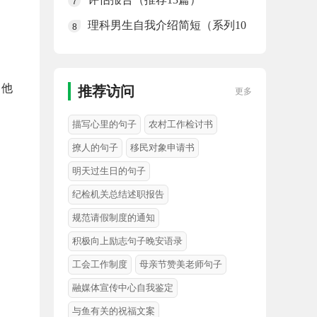
7
理科男生自我介绍简短（系列10
8
篇）
。他
推荐访问
更多
描写心里的句子
农村工作检讨书
撩人的句子
移民对象申请书
明天过生日的句子
纪检机关总结述职报告
规范请假制度的通知
积极向上励志句子晚安语录
工会工作制度
母亲节赞美老师句子
融媒体宣传中心自我鉴定
与鱼有关的祝福文案