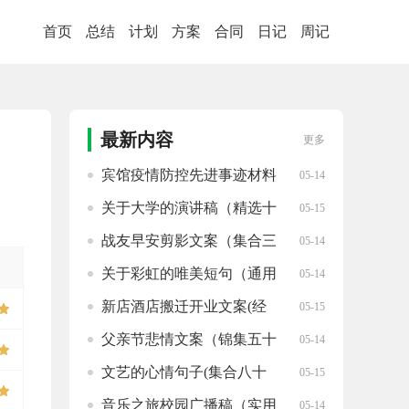
首页
总结
计划
方案
合同
日记
周记
最新内容
更多
宾馆疫情防控先进事迹材料
05-14
（汇集十九篇）
关于大学的演讲稿（精选十
05-15
九篇）
战友早安剪影文案（集合三
05-14
十八句）
关于彩虹的唯美短句（通用
05-14
70句）
新店酒店搬迁开业文案(经
05-15
典九十六句)
父亲节悲情文案（锦集五十
05-14
八句）
文艺的心情句子(集合八十
05-15
三句)
音乐之旅校园广播稿（实用
05-14