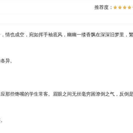
推荐度：
云，情也成空，宛如挥手袖底风，幽幽一缕香飘在深深旧梦里，
响各异。
。
回应那些馋嘴的学生常客。眉眼之间无丝毫穷困潦倒之气，反倒
堪。