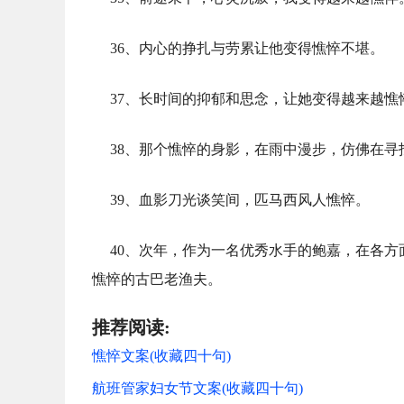
36、内心的挣扎与劳累让他变得憔悴不堪。
37、长时间的抑郁和思念，让她变得越来越憔
38、那个憔悴的身影，在雨中漫步，仿佛在寻
39、血影刀光谈笑间，匹马西风人憔悴。
40、次年，作为一名优秀水手的鲍嘉，在各
憔悴的古巴老渔夫。
推荐阅读:
憔悴文案(收藏四十句)
航班管家妇女节文案(收藏四十句)