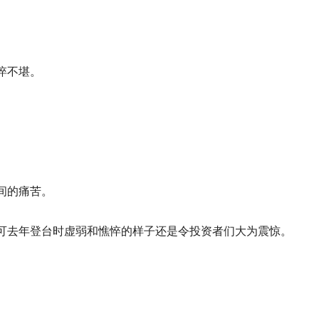
悴不堪。
。
间的痛苦。
，可去年登台时虚弱和憔悴的样子还是令投资者们大为震惊。
。