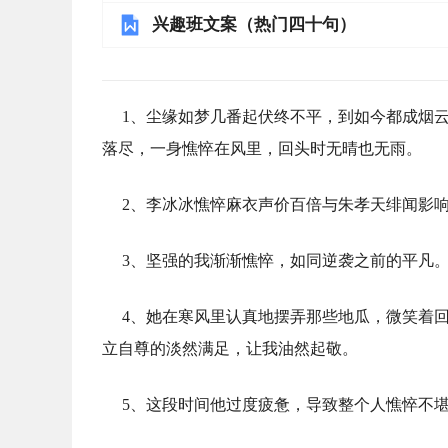
兴趣班文案（热门四十句）
1、尘缘如梦几番起伏终不平，到如今都成烟
落尽，一身憔悴在风里，回头时无晴也无雨。
2、李冰冰憔悴麻衣声价百倍与朱孝天绯闻影
3、坚强的我渐渐憔悴，如同逆袭之前的平凡
4、她在寒风里认真地摆弄那些地瓜，微笑着
立自尊的淡然满足，让我油然起敬。
5、这段时间他过度疲惫，导致整个人憔悴不