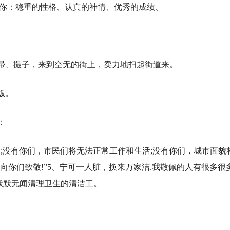
欢你：稳重的性格、认真的神情、优秀的成绩、
笤帚、撮子，来到空无的街上，卖力地扫起街道来。
饭。
：
天;没有你们，市民们将无法正常工作和生活;没有你们，城市面貌
向你们致敬!”5、宁可一人脏，换来万家洁.我敬佩的人有很多很
默默无闻清理卫生的清洁工。