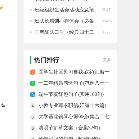
班级组织生活会活动应急预
06-27
案(汇总十篇)
班队长培训心得体会（必备
06-26
20篇）
王者战队口号（经典四十二
06-27
！
句）
热门排行
更多
医学生社区见习自我鉴定(汇编十
1
七篇)
十二年结婚感慨句子(范例八十一
2
句)
端午节骗红包句子(实用100句)
3
小教专业写求职信(汇编十六篇)
🥳
4
大学基础钢琴心得体会(集合十七
5
篇)
清明节割草文案（合集52句）
6
珍惜时间的短句（收藏94句）