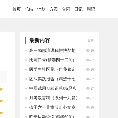
首页
总结
计划
方案
合同
日记
周记
最新内容
更多
高三励志演讲稿拼搏梦想
06-26
（锦集14篇）
比赛口号(精选四十二句)
06-27
医学生社区见习自我鉴定
06-26
(汇编十七篇)
团队实践报告（精选十七
06-27
篇）
中层试用期转正总结(经典
06-27
十三篇)
月考发言稿（系列十九篇）
06-27
孩子六一儿童节走心文案
06-26
（热门35句）
晚安运动说说(精华60句)
06-27