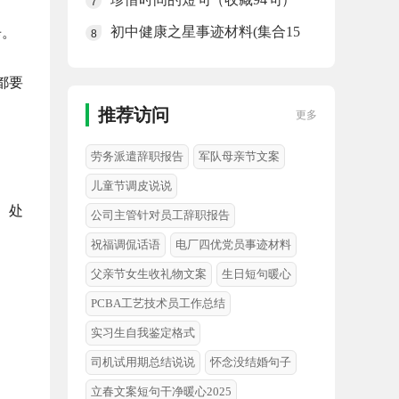
7
初中健康之星事迹材料(集合15
辛。
8
篇)
都要
推荐访问
更多
劳务派遣辞职报告
军队母亲节文案
儿童节调皮说说
、处
公司主管针对员工辞职报告
祝福调侃话语
电厂四优党员事迹材料
父亲节女生收礼物文案
生日短句暖心
PCBA工艺技术员工作总结
实习生自我鉴定格式
司机试用期总结说说
怀念没结婚句子
立春文案短句干净暖心2025