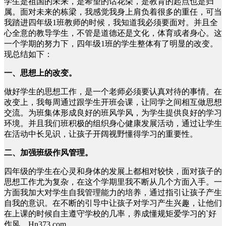
学生是祖国的未来，是希望的话花朵，是教育的起点也是归
属。面对未来的栋梁，我感觉我身上肩负着很多的重任，可当
我踏进四年级1班教师的时候，我知道我必须要面对。并且全
心全意的教导学生，不管是道德还是文化，体育或者身心。这
一个学期的努力下，四年级1班的学生整体有了明显的改变。
现总结如下：
一、思想上的改变。
做好学生的思想工作，是一个老师必须要认真对待的事情。在
改变上，我每周通过跟学生开班会课，让同学之间相互做思想
交流。为班集体形成良好的班风学风，为学生提供良好的学习
环境。并且我们班积极的组织身心健康发展活动，通过让学生
在活动中长见识，让孩子开阔视野懂得学习的重要性。
二、加强班级作风管理。
四年级的学生在心灵和身体的发展上都相对较快，面对孩子的
思想工作尤为复杂，在这个学期里我不断从几个方面入手。一
方面我加大对学生自我管理能力的培养，通过指引让孩子产生
自我的意识。在不断的引导中让孩子对学习产生兴趣，让他们
在上课的时候自主遵守学校的几率，养成懂规矩爱学习的`好
作风。Hn373.com