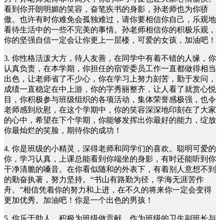
看到你开朗明媚的笑容，奋笔疾书的身影，孙老师也为你骄
傲。也许有时你难免会孤独难过，请你要相信你自己，乐观地
看待生活中的一些不完美的事情。孙老师相信你的积极乐观，
你的坚强自信一定会让你更上一层楼，可爱的女孩，加油吧！
3. 你性格活泼大方，待人友善，在同学中有着不错的人缘，你
认真负责，在本学期，你担任的宿管委员工作一直都做得相当
出色，让老师省了不少心，你在学习上努力刻苦，勤于发问，
成绩一直稳定在中上游，你的字秀丽整齐，让人看了就赏心悦
目，你积极参与班级组织的各项活动，集体荣誉感极强，也令
老师感到欣慰，在这个学期中，你的笑容深深地印刻在了大家
的心中，希望在下个学期，你能够发挥出你最好的能力，绽放
你最灿烂的笑脸，期待你的成功！
4. 你是班级的小精灵，深得老师和同学们的喜欢。聪明可爱的
你，学习认真，上课总能看到你端坐的身影，有时还能听到你
干净清脆的嗓音。在你看似随和的外表下，有着别人意想不到
的勤奋执著，努力坚持。“书山有路勤为径，学海无涯苦作
舟。”相信凭着你的努力和上进，在不久的将来你一定会变得
更加优秀。加油吧！你是一个出色的男孩！
5. 你乐于助人，积极为班级做贡献。作为班级的卫生副班长与