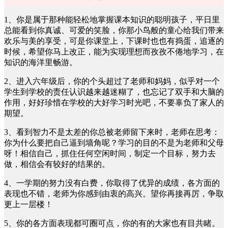
1、你是属于那种能轻松地掌握课本知识的聪明孩子，平日里
总能看到你真诚、可爱的笑脸，你那小鸟般的童心给我们带来
欢乐与美的享受，可是你课堂上，下课时也也有捣蛋，追逐的
时候，希望你马上改正，能为实现理想而孜孜不倦地学习，在
知识的海洋里畅游。
2、进入六年级后，你的个头超过了老师和妈妈，似乎对一个
学生到学校的责任认识越来越迷糊了，也忘记了双手和大脑的
作用，好好珍惜在学校的大好学习时光吧，不要辜负了家人的
期望。
3、看到智力不是太差的你总被老师留下来时，老师在思考：
你为什么要把自己逼到墙角呢？学习的目的不是为老师和父母
呀！相信自己，抓住任何空闲时间，制定一个目标，努力去
做，相信会有较好的结果的。
4、一学期的努力没有白费，你取得了优异的成绩，各方面的
表现也不错，老师为你感到由衷的高兴。望你再接再厉，争取
更上一层楼！
5、你的各方面表现都可圈可点，你的有的大家也有目共睹。