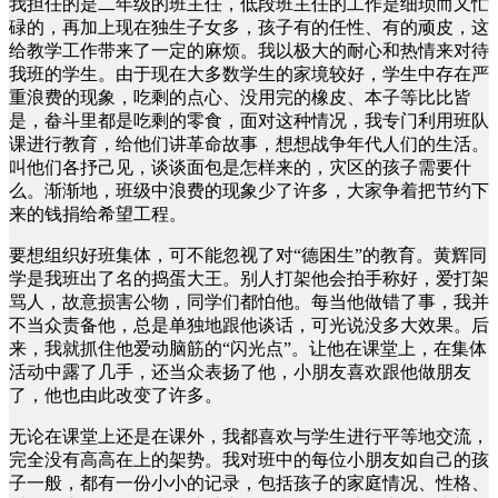
我担任的是二年级的班主任，低段班主任的工作是细琐而又忙
碌的，再加上现在独生子女多，孩子有的任性、有的顽皮，这
给教学工作带来了一定的麻烦。我以极大的耐心和热情来对待
我班的学生。由于现在大多数学生的家境较好，学生中存在严
重浪费的现象，吃剩的点心、没用完的橡皮、本子等比比皆
是，畚斗里都是吃剩的零食，面对这种情况，我专门利用班队
课进行教育，给他们讲革命故事，想想战争年代人们的生活。
叫他们各抒己见，谈谈面包是怎样来的，灾区的孩子需要什
么。渐渐地，班级中浪费的现象少了许多，大家争着把节约下
来的钱捐给希望工程。
要想组织好班集体，可不能忽视了对“德困生”的教育。黄辉同
学是我班出了名的捣蛋大王。别人打架他会拍手称好，爱打架
骂人，故意损害公物，同学们都怕他。每当他做错了事，我并
不当众责备他，总是单独地跟他谈话，可光说没多大效果。后
来，我就抓住他爱动脑筋的“闪光点”。让他在课堂上，在集体
活动中露了几手，还当众表扬了他，小朋友喜欢跟他做朋友
了，他也由此改变了许多。
无论在课堂上还是在课外，我都喜欢与学生进行平等地交流，
完全没有高高在上的架势。我对班中的每位小朋友如自己的孩
子一般，都有一份小小的记录，包括孩子的家庭情况、性格、