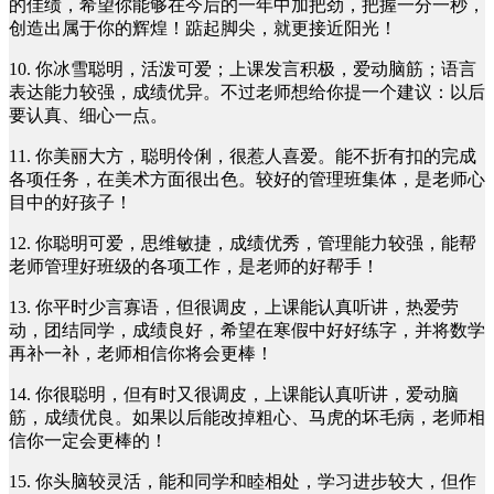
的佳绩，希望你能够在今后的一年中加把劲，把握一分一秒，
创造出属于你的辉煌！踮起脚尖，就更接近阳光！
10. 你冰雪聪明，活泼可爱；上课发言积极，爱动脑筋；语言
表达能力较强，成绩优异。不过老师想给你提一个建议：以后
要认真、细心一点。
11. 你美丽大方，聪明伶俐，很惹人喜爱。能不折有扣的完成
各项任务，在美术方面很出色。较好的管理班集体，是老师心
目中的好孩子！
12. 你聪明可爱，思维敏捷，成绩优秀，管理能力较强，能帮
老师管理好班级的各项工作，是老师的好帮手！
13. 你平时少言寡语，但很调皮，上课能认真听讲，热爱劳
动，团结同学，成绩良好，希望在寒假中好好练字，并将数学
再补一补，老师相信你将会更棒！
14. 你很聪明，但有时又很调皮，上课能认真听讲，爱动脑
筋，成绩优良。如果以后能改掉粗心、马虎的坏毛病，老师相
信你一定会更棒的！
15. 你头脑较灵活，能和同学和睦相处，学习进步较大，但作