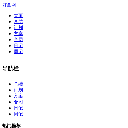
好拿网
首页
总结
计划
方案
合同
日记
周记
导航栏
×
总结
计划
方案
合同
日记
周记
热门推荐