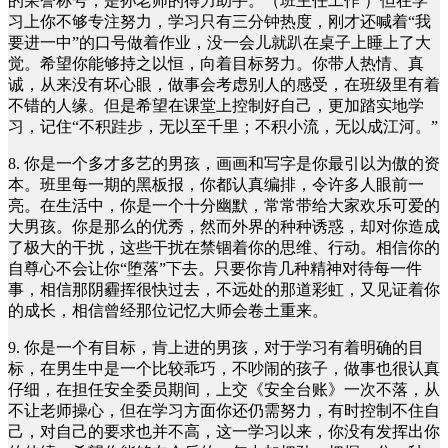
的荣誉称号，是孙老师的得力助手。（班主任工作 ）但在学
习上你不够专注努力，学习只有三分钟热度，刚才还喊着“我
要进一中”的口号做着作业，没一会儿就趴在桌子上睡上了大
觉。希望你能够持之以恒，向着目标努力。你带人热情、真
诚，从来没有坏心眼，做事会考虑别人的感受，在班级里有着
不错的人缘。但是希望在课堂上控制好自己，更加踏实地学
习，记住“不积跬步，无以至千里；不积小流，无以成江河。”
8. 你是一个多才多艺的男孩，画画和写字是你最引以为傲的资
本。班里每一期的黑板报，你都认真编排，令许多人眼前一
亮。在生活中，你是一个十分幽默，常常带给大家欢乐可爱的
大男孩。你是那么的优秀，然而外界的种种诱惑，却对你造成
了极大的干扰，这些干扰在禁锢着你的思维、行动。相信你的
自尊心不会让你“堕落”下去。只要你肯几种精神对待每一件
事，相信那阴霾挥很快过去，不远处的那道彩虹，又见证着你
的成长，相信曾经那位记忆大师会卷土重来。
9. 你是一个有目标，肯上进的男孩，对于学习有着明确的目
标，在男生中是一个比较乖巧，不吵闹的孩子，做事也很认真
仔细，在担任安全委员期间，上交《安全台账》一次不落，从
不让老师操心，但在学习方面你还仍需努力，有时控制不住自
己，对自己的要求也并不高，这一学习以来，你没有发挥出你