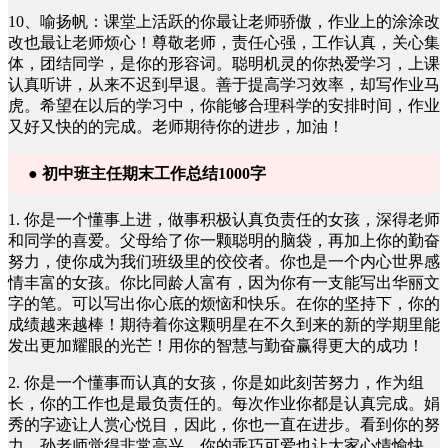
10、喻扬帆：课堂上活跃的你最让老师骄傲，作业上的涂涂改
改也最让老师烦心！尊敬老师，责任心强，工作认真，关心集
体，团结同学，是你的形容词。聪明机灵的你热爱学习，上课
认真听讲，从来不迟到早退。善于提高学习效率，却写作业马
虎。希望在以后的学习中，你能够合理科学的安排时间，作业
又好又快的的完成。老师期待你的进步，加油！
● 初中班主任期末工作总结1000字
1. 你是一个懂事上进，做事积极认真负责任的女孩，深得老师
和同学的喜爱。父母给了你一颗聪明的脑袋，再加上你的勤奋
努力，使你成为我们班级里的佼佼者。你也是一个内心世界感
情丰富的女孩。你比同龄人富有，因为你有一支能写出华丽文
字的笔。可以写出你心底的烦恼和快乐。在你的坚持下，你的
成绩越来越棒！期待着你这颗明星在不久到来的新的学期里能
发出更加耀眼的光芒！用你的智慧与勤奋赢得更大的成功！
2. 你是一个懂事而认真的女孩，你是如此刻苦努力，作为组
长，你的工作也是最负责任的。每次作业你都是认真完成。娟
秀的字迹让人赏心悦目，因此，你也一直在进步。看到你的努
力，孙老师觉得非常高兴，你的乖巧可爱也让大家心情愉快。