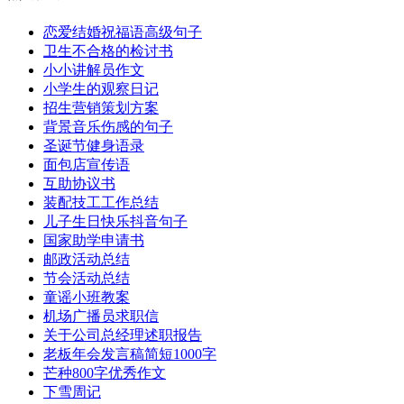
恋爱结婚祝福语高级句子
卫生不合格的检讨书
小小讲解员作文
小学生的观察日记
招生营销策划方案
背景音乐伤感的句子
圣诞节健身语录
面包店宣传语
互助协议书
装配技工工作总结
儿子生日快乐抖音句子
国家助学申请书
邮政活动总结
节会活动总结
童谣小班教案
机场广播员求职信
关于公司总经理述职报告
老板年会发言稿简短1000字
芒种800字优秀作文
下雪周记