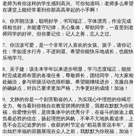
老师为有你这样的学生感到高兴。可你知道吗：老师多么希望
在课堂上能经常看到你那高高举起的小手啊！
6、你开朗活泼，聪明好学，书写端正，字体漂亮，作业完成
得相当好，并能遵守纪律，关心集体，帮助同学，一直受到老
师同学的好评。但你要记住：记人之善，忘人之过。
7、你活泼可爱，是一个非常讨人喜欢的女孩。孩子，请你记
住：学如逆水行舟，不进则退。希望你能快乐地成长，也能快
乐地学习。
8、吴子婕：该生本学年以来进步明显，学习态度端正，能按
时完成老师布置的各项任务，尊敬师长，团结同学，与大家相
处融洽，参与班级活动也很积极。希望能继续进步，克服自身
的确缺点，对自己要求更加严格，力争更好的成绩！加油！
9、文静的你是一个刻苦勤奋的人，为实现心中理想的你竭尽
全力。每当看到你独自在教室拼搏的情景，我都在默默为你祝
福，你爱憎分明，是班集体中的优秀分子，在奋斗的旅途上载
负着必胜的信念，扬起理想的风帆，不卑不亢地执着追求，上
苍不会忘记追梦的你，收获的时节定会"稻花香里说丰年"。露
出灿烂幸福的容颜展现在众人之前，我默默为你祝福，加油！