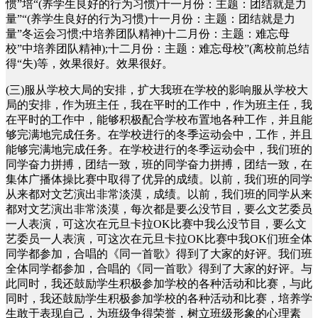
惯”培“(养学生良好的行为习惯)十一月份：主题：团结就是力
量”“(养学生良好的行为习惯)十一月份：主题：团结就是力
量”冬运会习惯;中培养团队精神)十二月份：主题：难忘母
校”中培养团队精神);十二月份：主题：难忘母校”(离校前总结
得“失)等，效果很好。效果很好。
(三)服从学校大局的安排，扩大我班在学校的影响服从学校大
局的安排，作为班主任，我在平时的工作中，作为班主任，我
在平时的工作中，能够积极配合学校布置地各种工作，并且能
够完满地完成任务。在学校进行的冬季运动会中，工作，并且
能够完满地完成任务。在学校进行的冬季运动会中，我们班的
同学奋力拼搏，团结一致，班的同学奋力拼搏，团结一致，在
集体广播体操比赛中取得了优异的成绩。以前，我们班的同学
从来都对文艺演出非常淡漠，成绩。以前，我们班的同学从来
都对文艺演出非常淡漠，每次都是要么没节目，要么文艺委员
一人表演，可这次在元旦卡拉OK比赛中我么没节目，要么文
艺委员一人表演，可这次在元旦卡拉OK比赛中我OK们班全体
同学都参加，合唱的《同一首歌》得到了大家的好评。我们班
全体同学都参加，合唱的《同一首歌》得到了大家的好评。与
此同时，我还鼓励学生积极参加学校的各种活动和比赛，与此
同时，我还鼓励学生积极参加学校的各种活动和比赛，培养学
生敢于表现自己，为班级争得荣誉，树立班级形象的心理素