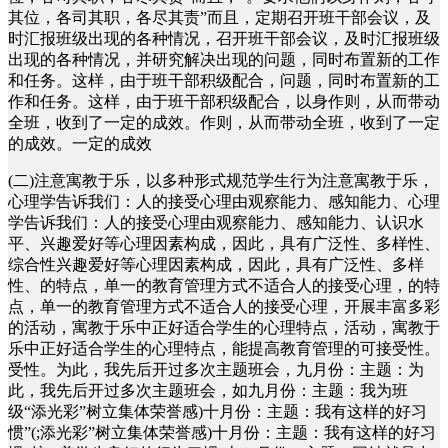
其位，各司其职，各尽其责”而且，定期召开班干部会议，及
时汇报班级出现的各种情况，召开班干部会议，及时汇报班级
出现的各种情况，并研究解决出现的问题，同时布置新的工作
和任务。这样，由于班干部积级配合，问题，同时布置新的工
作和任务。这样，由于班干部积级配合，以身作则，从而带动
全班，收到了一定的成效。作则，从而带动全班，收到了一定
的成效。一定的成效
(二)注意寓教于乐，以多种形式规范学生行为注意寓教于乐，
心理学告诉我们：人的接受心理由观察能力、感知能力、心理
学告诉我们：人的接受心理由观察能力、感知能力、认识水
平、兴趣爱好等心理因素构成，因此，具有广泛性、多样性、
综合性兴趣爱好等心理因素构成，因此，具有广泛性、多样
性、的特点，单一的教育管理方式不适合人的接受心理，的特
点，单一的教育管理方式不适合人的接受心理，开展丰富多彩
的活动，寓教于乐中正好适合学生的心理特点，活动，寓教于
乐中正好适合学生的心理特点，能提高教育管理的可接受性。
受性。为此，我先后开过多次主题班会，九月份：主题：为
此，我先后开过多次主题班会，如九月份：主题：我为班
级“添光彩”树立集体荣誉感)十月份：主题：我有这样的好习
惯”(;添光彩”树立集体荣誉感)十月份：主题：我有这样的好习