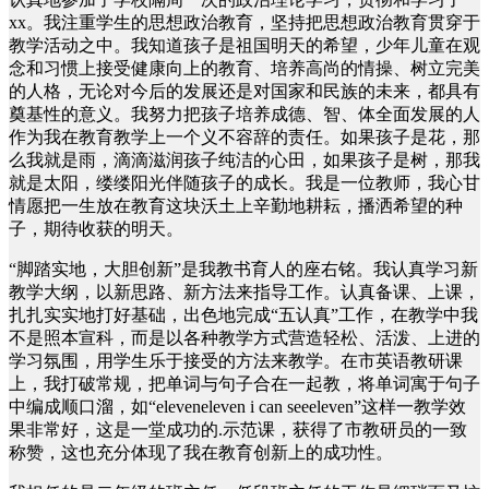
xx。我注重学生的思想政治教育，坚持把思想政治教育贯穿于
教学活动之中。我知道孩子是祖国明天的希望，少年儿童在观
念和习惯上接受健康向上的教育、培养高尚的情操、树立完美
的人格，无论对今后的发展还是对国家和民族的未来，都具有
奠基性的意义。我努力把孩子培养成德、智、体全面发展的人
作为我在教育教学上一个义不容辞的责任。如果孩子是花，那
么我就是雨，滴滴滋润孩子纯洁的心田，如果孩子是树，那我
就是太阳，缕缕阳光伴随孩子的成长。我是一位教师，我心甘
情愿把一生放在教育这块沃土上辛勤地耕耘，播洒希望的种
子，期待收获的明天。
“脚踏实地，大胆创新”是我教书育人的座右铭。我认真学习新
教学大纲，以新思路、新方法来指导工作。认真备课、上课，
扎扎实实地打好基础，出色地完成“五认真”工作，在教学中我
不是照本宣科，而是以各种教学方式营造轻松、活泼、上进的
学习氛围，用学生乐于接受的方法来教学。在市英语教研课
上，我打破常规，把单词与句子合在一起教，将单词寓于句子
中编成顺口溜，如“eleveneleven i can seeeleven”这样一教学效
果非常好，这是一堂成功的.示范课，获得了市教研员的一致
称赞，这也充分体现了我在教育创新上的成功性。