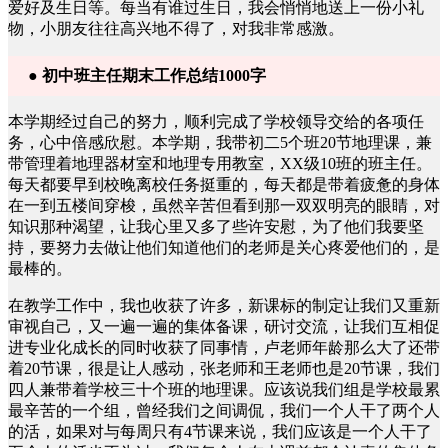
爱好及生日等。每当有谁过生日，我会悄悄地送上一份小礼
物，小朋友往往高兴地不得了，对我非常感激。
● 初中班主任期末工作总结1000字
本学期经过自己的努力，顺利完成了学校领导交给的各项任
务，心中倍感欣慰。本学期，我带初二5个班20节地理课，兼
带管理着地理器材室和地理专用教室，XX级10班的班主任。
每天都要早到校晚离校任务挺重的，每天都是带着疲惫的身体
在一到五楼间穿梭，虽然辛苦但看到那一双双明亮的眼睛，对
知识那种渴望，让我心里又多了些许安慰，为了他们我要坚
持，要努力去做让他们知道他们的老师是关心疼爱他们的，是
最棒的。
在教学工作中，我也收获了许多，新课标的制定让我们又重新
审视自己，又一遍一遍的集体备课，研讨交流，让我们互相促
进专业化成长的同时收获了同事情，卢老师年龄那么大了还带
着20节课，很是让人感动，张老师和王老师也是20节课，我们
四人兼带着学校三十个班的地理课。应该说我们组是学校最累
最辛苦的一个组，曾经我们之间调侃，我们一个人干了两个人
的活，如果对与每周只有4节课来说，我们应该是一个人干了