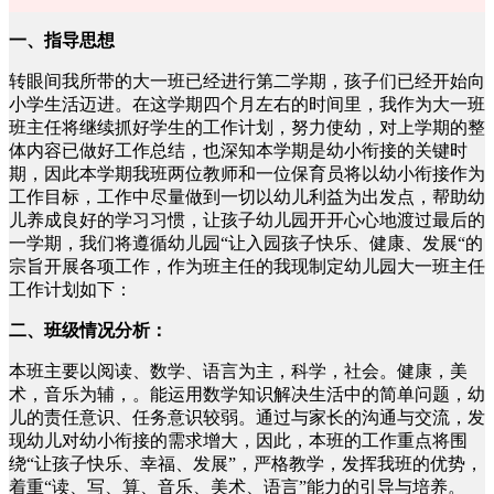
一、指导思想
转眼间我所带的大一班已经进行第二学期，孩子们已经开始向
小学生活迈进。在这学期四个月左右的时间里，我作为大一班
班主任将继续抓好学生的工作计划，努力使幼，对上学期的整
体内容已做好工作总结，也深知本学期是幼小衔接的关键时
期，因此本学期我班两位教师和一位保育员将以幼小衔接作为
工作目标，工作中尽量做到一切以幼儿利益为出发点，帮助幼
儿养成良好的学习习惯，让孩子幼儿园开开心心地渡过最后的
一学期，我们将遵循幼儿园“让入园孩子快乐、健康、发展“的
宗旨开展各项工作，作为班主任的我现制定幼儿园大一班主任
工作计划如下：
二、班级情况分析：
本班主要以阅读、数学、语言为主，科学，社会。健康，美
术，音乐为辅，。能运用数学知识解决生活中的简单问题，幼
儿的责任意识、任务意识较弱。通过与家长的沟通与交流，发
现幼儿对幼小衔接的需求增大，因此，本班的工作重点将围
绕“让孩子快乐、幸福、发展”，严格教学，发挥我班的优势，
着重“读、写、算、音乐、美术、语言”能力的引导与培养。