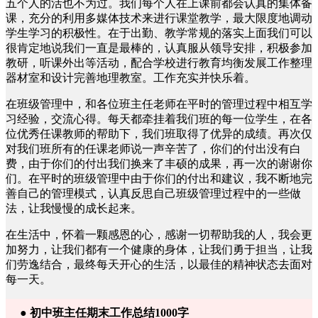
五个人的活也不为过。我们每个人在上课前都会认真的集体备
课，充分的利用多媒体技术来进行课堂教学，最大限度地调动
学生学习的积极性。在于出勤、教学常规的落实上面我们可以
很肯定地说我们一直是最棒的，认真服从领导安排，积极参加
教研，听课外出等活动，配合学校进行教育均衡发展工作整理
器材室和设计完善地理教室。工作充实并快乐着。
在班级管理中，和各位班主任老师在平时的管理过程中相互学
习经验，交流心得。每天都牵挂着我们班的每一位学生，在各
位优秀任课教师的帮助下，我们班取得了优异的成绩。再次仅
对我们班所有的任课老师说一声辛苦了，你们的付出没有白
费，由于你们的付出我们换来了丰硕的成果，再一次的谢谢你
们。在平时的班级管理中由于你们的付出和建议，我不断地完
善自己的管理模式，认真反思自己班级管理过程中的一些做
法，让我慢慢的成长起来。
在生活中，怀着一颗感恩的心，感谢一切帮助我的人，我会更
加努力，让我们都有一个健康的身体，让我们勇于担当，让我
们劳逸结合，最终每天开心的生活，以最佳的精神状态去面对
每一天。
● 初中班主任期末工作总结1000字