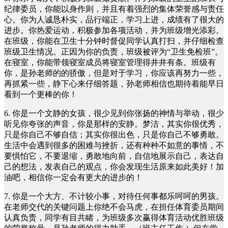
纪律委员，你能以身作则，并且有着强烈的集体荣誉感与责任
心。你为人诚恳朴实，品行端正，学习上进，成绩有了很大的
进步。你热爱运动，积极参加各项活动，并为班级增光添彩。
在班级，你能在卫生十分钟时督促同学认真打扫，并仔细检查
班级卫生情况。正因为你的负责，班级被评为“卫生免检班”。
在寝室，你能带领寝室成员将寝室管理得井井有条。班级有
你，是孙老师的的骄傲，但是对于学习，你应该再努力一些，
再抓紧一些，静下心来仔细答题，孙老师相信也期待着能早日
看到一个更棒的你！
6. 你是一个文静的女孩，很少见到你张扬的神情与举动，很少
听见你夸张的声音，你是那样的安静。梦洁，其实你很优秀，
只是你自己不够自信；其实你很出色，只是你自己不够勇敢。
生活中会遇到很多的困难与挫折，还有种种不如意的事情，不
要惧怕它，不要退缩，勇敢地向前，自信地展示自己，表达自
己的想法，发表自己的观点，你会发现生活原来如此美好！加
油吧，相信你一定会有更大的进步的！
7. 你是一个大方、不计较小事，对待任何事都乐呵呵的男孩。
在老师交代的关键问题上你绝不会马虎，在担任体育委员期间
认真负责，同学有目共睹，为班级多次赢得体育活动优胜班级