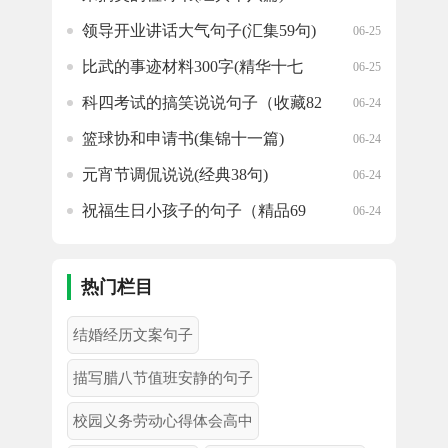
领导开业讲话大气句子(汇集59句)
06-25
比武的事迹材料300字(精华十七
06-25
篇)
科四考试的搞笑说说句子（收藏82
06-24
句）
篮球协和申请书(集锦十一篇)
06-24
元宵节调侃说说(经典38句)
06-24
祝福生日小孩子的句子（精品69
06-24
句）
公司邀请牙医的邀请函(推荐十八
06-24
篇)
热门栏目
结婚经历文案句子
描写腊八节值班安静的句子
校园义务劳动心得体会高中