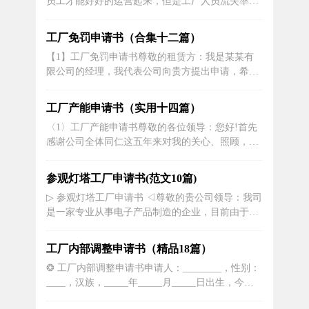
员工才能好好的运营起来，但是工厂人员流失率也
敬请批准。来到工...
是挺高的。接下来了工厂辞职申请书，文章希望大
家喜欢！工厂辞职申请书1 尊敬的工厂领导：您
工厂免罚申请书（合集十二篇）
好！经过一段时间的慎重考虑，我决定向您提出辞
【1】工厂免罚申请书尊敬的租赁方：我是某某有
职申请。首先，我要感谢您能给我这个机会，让我
限公司的经理，我代表公司向贵方提出申请，希望
去感受工厂...
能够租赁贵方所拥有的工厂。我在这封信中将详细
阐述我们公司的情况以及我们对工厂租赁的期望，
工厂产能申请书（实用十四篇）
希望贵方能够考虑我们的申请。我们公司成立于
〈1〉工厂产能申请书尊敬的各位领导：您好!首先
2005年，现已经扩张成为一家知名的制造业企业。
感谢公司全体同仁这五年来对我的关心、照顾，特
我们专注于生产高质量的家居用品，并...
别是xx，然而今天我却要提出辞职，我之所以辞职
是我自已的原因，我的辞职理由如下：我来到xx厂
参观灯塔工厂申请书(范文10篇)
参加工作已经有五年了。在这五年的时间里，我深
▷ 参观灯塔工厂申请书 ◁尊敬的贵公司领导：我司
深感到xx厂是一个实力强大，有着广阔市场和发展
是一家专业从事电子产品制造的企业，目前由于业
前景的工厂。在这里，我得到了...
务扩展，急需扩大生产规模，因此计划租赁一处适
合生产的工厂。特此向贵公司提出租赁申请。一、
工厂内部调整申请书（精品18篇）
租赁目的：计划将租赁的工厂用于扩大生产规模，
❂ 工厂内部调整申请书申请人：________，性别：
提高生产效率和产能，满足市场需求。租赁工厂
____，汉族，_____年_____月_____日出生，今年
后，将将原有生产线进行扩展，引进更...
____岁，______户口，原住址：