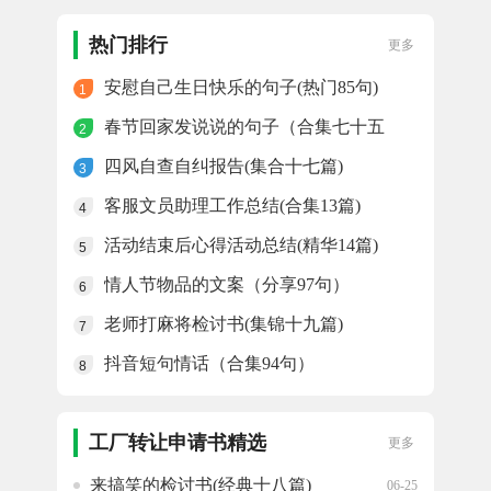
提请奖励申请书(范本十三篇)
06-25
热门排行
更多
安慰自己生日快乐的句子(热门85句)
1
春节回家发说说的句子（合集七十五
2
句）
四风自查自纠报告(集合十七篇)
3
客服文员助理工作总结(合集13篇)
4
活动结束后心得活动总结(精华14篇)
5
情人节物品的文案（分享97句）
6
老师打麻将检讨书(集锦十九篇)
7
抖音短句情话（合集94句）
8
工厂转让申请书精选
更多
来搞笑的检讨书(经典十八篇)
06-25