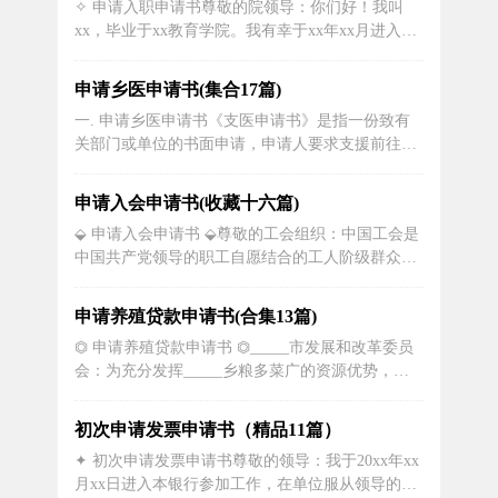
✧ 申请入职申请书尊敬的院领导：你们好！我叫
一、起诉撤销申请书的法律依据《中华人民共和国
xx，毕业于xx教育学院。我有幸于xx年xx月进入妇
民事诉讼法》规定：当事人在诉讼过程中，...
幼保健院收费室工作，在近三个月的工作中间，得
到了各位院领导、老师及同仁们无微不至的关怀、
申请乡医申请书(集合17篇)
教育与指导，使我迅速地成长起来，很快由对这项
一. 申请乡医申请书《支医申请书》是指一份致有
陌生而又生疏的工作转变为对它的热爱与向往。因
关部门或单位的书面申请，申请人要求支援前往基
为医院的收费工作是一项细致而...
层医疗机构服务的文件。在需要支援医生的地方，
往往存在着医疗资源短缺、医生数量不足甚至没有
申请入会申请书(收藏十六篇)
医生的情况。此时，政府部门或者其他社会组织往
⬙ 申请入会申请书 ⬙尊敬的工会组织：中国工会是
往会发起支援计划，组织医护人员前往基层医疗机
中国共产党领导的职工自愿结合的工人阶级群众组
构提供服务，这就需要有志愿者提出《...
织，是党联系群众的桥梁和纽带，是保证劳动者的
合法权益为目的的集体组织。工会能以各种方式，
申请养殖贷款申请书(合集13篇)
不同程度地代表和维护工人群众的利益，通过内部
⏣ 申请养殖贷款申请书 ⏣_____市发展和改革委员
协调、互相帮助，解决工人内部的矛盾，争取和维
会：为充分发挥_____乡粮多菜广的资源优势，提
护工人的利益，改善工人的工作、生...
高畜牧业发展水平，搞活农村经济，增加农民收
入，带动周边群众脱贫致富，合理利用人力资源，
初次申请发票申请书（精品11篇）
打造就业平台。我乡近期在_______自然村筹建
✦ 初次申请发票申请书尊敬的领导：我于20xx年xx
____市_____牧业有限公司千头肉牛养殖场项目，
月xx日进入本银行参加工作，在单位服从领导的安
根据该项目的设...