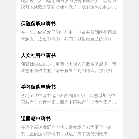
现如今，人们运用到协议的场合不断增多，签订协
尊敬的领导：您好！非常感谢您能在百忙之中惠览
议可以使双方受到法律的保护。我们该怎么拟定协
此信，谢谢您给予一名...
议呢？下面是小编为大家收集的工程意向协议书，
仅供参考，欢迎大家阅读。保供申请书 篇1甲方：
保险留职申请书
乙方：经甲乙双方平等友好协商，就乙方委托甲方
在一步步向前发展的社会中，申请书起到的作用越
代发工资业务达成如下协议，双方承诺予以遵守履
来越大，通过申请书，我们可以提出自己的请求。
行：第一条乙方...
大家知道申请书的格式吗？以下是小编整理的停薪
留职申请书，欢迎阅读，希望大家能够喜欢。保险
人文社科申请书
留职申请书 篇1尊敬的院领导、主管部门领导：本
随着社会在进步，申请书出现的次数越来越多，请
人进入xx县法院工作至今已有两年多时间，通过这
注意不同种类的申请书有着不同的格式。那么相关
两年来在办公室、立案庭、...
的申请书到底怎么写呢？下面是小编帮大家整理的
申请书格式范文，供大家参考借鉴，希望可以帮助
学习留队申请书
到有需要的朋友。人文社科申请书 篇1尊敬的校领
学习留队申请书 篇1敬爱的团组织：我志愿加入中
导：您好！我是xx小学学生xx，就要成为一名中学
国共产主义青年团，因为中国共产主义青年团是先
生了，我最大的愿望...
进的群众组织，它能够帮助带领青年向着健康的方
向发展，能够使青年的思想、文化、学习提高得更
退国籍申请书
快，在各方面起积极作用，做同学的模范。进入初
在这个高速发展的时代，很多场合都离不了申请
中后，我思想上要求进步的愿望变得非常迫切。当
书，正确运用申请书可以达到事半功倍的效果。我
我看到同学们佩戴闪闪发...