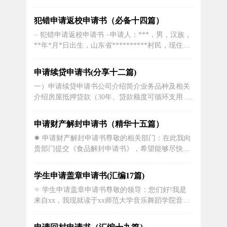
排，工作中兢兢业业，与同事和睦相处，并且积极
参加联社举办的各类集体活动。工作至今已经有xx
犯错申请返校申请书（必备十四篇）
年，现在大堂做前台工作。因颈椎病、关节炎发作
⏤ 犯错申请返校申请书 ⏤申请人：***，男，汉族，
严重，已经不再适合再做大堂前台工作了。特申请
**年*月*日出生，山东省**********村民，现住
调离大堂前台，请领导同志...
*******区。被申请人：滨州某地毯有限公司。地
址：惠民县开发区号。请求：请求撤销申请人与被
申请续贷申请书(分享十二篇)
申请人因借款合同纠纷一案，经惠民县人民法院
一）申请续贷申请书公司介绍简介业务品种及相关
（20xx）号《民事裁定书》裁定，申请人不服一审
介绍房屋抵押贷款（30年、贷款额度可循环支用 额
裁定上诉...
度1000万）房屋同名转加按揭（分期房可二次抵押
贷款）二手房买卖按揭/转按揭贷款（8成30年）车
申请财产解封申请书（精华十五篇）
房质押贷款（央产、分期无本、使用权、全款、分
✹ 申请财产解封申请书尊敬的相关部门：在此我向
期、远郊区县均可办理）公司名下产权房抵押贷款
贵部门提交《食品解封申请书》，希望能够尽快处
（写字楼、公寓、底商、别...
理并批准该申请。我是一家食品制造公司的负责
人，我们公司生产的产品因为一些原因被封存，现
学生申请盖章申请书(汇编17篇)
在我希望可以解封并重新投放市场。我想说明一下
✧ 学生申请盖章申请书尊敬的领导：您们好!我是
我们公司的食品产品是符合国家食品安全标准的，
来自xx，我现就读于xx师范大学音乐舞蹈学院音乐
我们一直秉承着“质量第一，顾客至上”...
学二班，是一名大二的学生。我从小就非常热爱音
乐，因为它是世界上最美妙的艺术品，所以我不惜