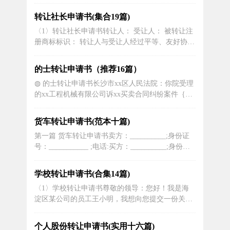
公章）年月日□经审查，该企业符合进口废物原料
境外企业注册基本条件，同意接受企业提交的申
转让社长申请书(集合19篇)
请。建议对该企业组织评审。□经审查，不符合申
〈1〉转让社长申请书转让人： 受让人： 被转让注
请要求：，建议通知申请人在三十日内补正。□经
册商标标识： 转让人与受让人经过平等、友好协
审查，该企业不符合进口废物原料境...
商，针对第46XX90号申请商标自愿达成如下协议：
1、转让人转让第463XX90号申请商标所有权予受让
的士转让申请书（推荐16篇）
人。 2、转让费金额为_伍万仟整_.此费用于武汉中
◍ 的士转让申请书长沙市xx区人民法院：你院受理
企联合知识产权代理有限公司递交本商标文件给商
的xx工程机械有限公司诉xx买卖合同纠纷案件｛xx
标局前支付...
天民初第xx号｝，我是xx年了解、复制相关材料，
你院xx及其办公桌对面的法官说：“对方申请财产保
货车转让申请书(范本十篇)
全，法院可以责令其提供担保，权力在法院，法院
第一篇 货车转让申请书卖方：__________;身份证
也可以不责令其提供担保，这是我们的事，与你们
号：___________ ;电话:买方：__________;身份证
无关，对方申请保全...
号：___________ ;电话:根据《中华人民共和国合同
法》、《二手车流通管理办法》等有关法律、法
学校转让申请书(合集14篇)
规、规章的规定，就二手车的买卖事宜，买卖双方
〈1〉学校转让申请书尊敬的领导：您好！我是海
在平等、自愿、协商一致的基础...
淀区某公司的员工王小明，我想向您提交一份关于
公司转让的申请书。我深知这项决定需要经过您的
审批，因此我将详细说明转让的原因、条件以及规
个人股份转让申请书(实用十六篇)