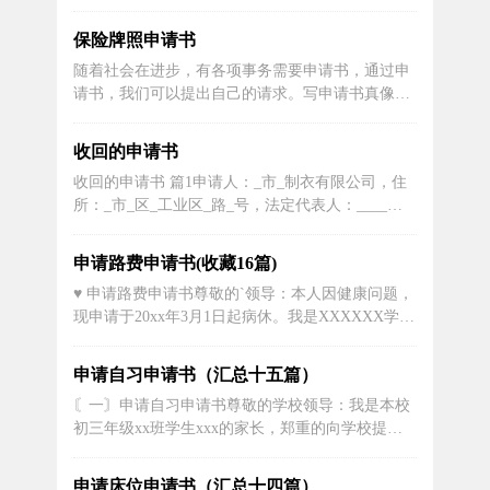
们该怎么写申请书呢？以下是小编精心整理的社保
退费申请书模板（精选9篇），希望对大家有所帮
保险牌照申请书
助。退国籍申请书 篇1敬爱的部门和团委：不知不
随着社会在进步，有各项事务需要申请书，通过申
觉在我素拓部已经待了整整一年了，这一年中我为
请书，我们可以提出自己的请求。写申请书真像想
自己、为同学、为部门都做...
象中那么难吗？下面是小编为大家整理的保险申请
书，仅供参考，希望能够帮助到大家。保险牌照申
收回的申请书
请书 篇1尊敬的领导：我叫xx，是xx学校的一位老
收回的申请书 篇1申请人：_市_制衣有限公司，住
师，今年38岁。我于xx年11月份在xx学校打排球时
所：_市_区_工业区_路_号，法定代表人：____，
不慎扭伤左...
职务：____被申请人：_市_有限公司，住所：_市_
管理区_路_号，法定代表人：欧_，职务：____原
申请路费申请书(收藏16篇)
起诉案由、案号：申请人与被申请人因票据纠纷一
♥️ 申请路费申请书尊敬的`领导：本人因健康问题，
案(案号：[200___]_法民二初字...
现申请于20xx年3月1日起病休。我是XXXXXX学校
教师XXXXX（性别、民族，XX年XX月XX日出
生），19XX年8月参加工作，工龄XX年，现年XX
申请自习申请书（汇总十五篇）
岁。XXX年9月5日早，我上班途中出车祸，左股骨
〘一〙申请自习申请书尊敬的学校领导：我是本校
颈骨折、双肺挫伤、脾挫伤、尾骨折，经住院手...
初三年级xx班学生xxx的家长，郑重的向学校提出
该生在校上晚自习这一申请。因我家住在学校周
围，早、中、晚能够有充裕时间在家用餐，因此不
申请床位申请书（汇总十四篇）