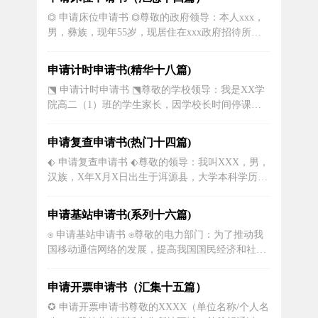
在学校住宿，但孩子在家晚上没有良好的学习环
⏣ 申请床位申请书 ⏣尊敬的政府领导：本人xxx，
境，学习时间又没有足够的保障，加之家长辅导学
男，彝族，现年55岁，现居住在xxx政府招待所职
生所有学科又有一定的困难，因此提...
工宿舍。自20xx年3月我从政府招待所下岗后一直
没有工作，妻子也是个无业人员，我们一家月基本
申请计时申请书(精华十八篇)
生活都靠城镇低保金维持的。妻子一直体弱多病，
⬔ 申请计时申请书 ⬔尊敬的学校领导：我是XX学
20xx年9月到思茅六十二医院检查出右肾囊肿、型
院高二（1）班的学生家长，因学校长时间停课而
糖尿病、右束支传导...
导致学习受到了严重的影响，故特此写信申请复
课。我相信这不仅是我个人的心愿，更是全体学生
申请复查申请书(热门十四篇)
和家长的心愿。疫情发生以来，国家采取了一系列
⬖ 申请复查申请书 ⬖尊敬的领导：我叫XXX，男，
的防控措施，其中之一就是停课不停学，通过线上
汉族，X年X月X日出生于洱源县，大学本科学历，
教育平台进行远程教学。虽然这种方式...
工作和生活方面都取得了很大进步。三年来，通过
自己的努力，在思想、工作态度、业务水平、教学
申请基站申请书(系列十六篇)
成绩、班主任工作等方面努力做到教育教学要求，
⍟ 申请基站申请书 ⍟尊敬的电力部门：为了推动我
较圆满地完成了教育教学任务。在今后的教育教学
国移动通信网络的发展，提高我国国民经济和社会
工作中我将严格要求自己，争取...
发展水平，我公司计划在某地区建设一座新的移动
基站。为了保障基站的正常运行，我们特此向贵部
申请开票申请书（汇集十五篇）
门申请用电。本申请书将详细介绍基站的建设背
✪ 申请开票申请书尊敬的XXXX（单位名称/个人名
景、基本情况以及用电需求，希望能够得到贵部门