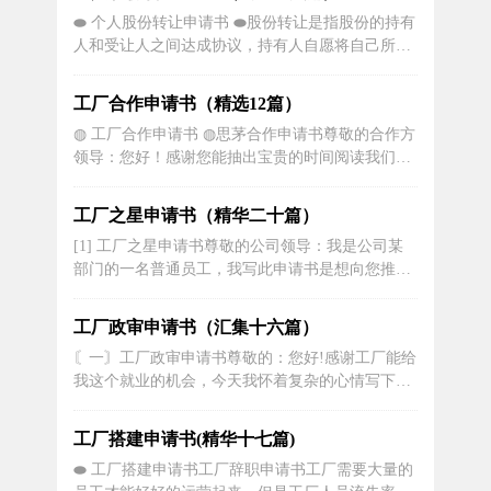
划，以期得到您的支持和认可。我想说明一下公司
⬬ 个人股份转让申请书 ⬬股份转让是指股份的持有
转让的原因。近年来，公司在市场竞争激烈的背景
人和受让人之间达成协议，持有人自愿将自己所持
下，遇到了一些经营困难。公司的产品竞...
有的股份以一定的价格转让给受让人，受让人支付
价金的行为。股份转让是通过股票的转让而实现
工厂合作申请书（精选12篇）
的。以下是关于个人股份转让合同，欢迎阅读!个人
◍ 工厂合作申请书 ◍思茅合作申请书尊敬的合作方
股份转让合同【1】转让方(甲方)：受让方(乙方)：
领导：您好！感谢您能抽出宝贵的时间阅读我们的
甲乙双...
合作申请书。本次申请旨在邀请贵公司与我们合
作，共同开展在思茅地区的商业项目。我们相信，
工厂之星申请书（精华二十篇）
通过双方的积极合作和互利共赢的原则，我们将能
[1] 工厂之星申请书尊敬的公司领导：我是公司某
够共同创造出一番辉煌的未来。一、合作背景思茅
部门的一名普通员工，我写此申请书是想向您推荐
地区位于中国云南省西南部，是一个具...
一个值得关注和提拔的优秀员工，他就是我的同事
王明。王明在公司工作已经有五年的时间，他不仅
工厂政审申请书（汇集十六篇）
工作勤恳认真，而且始终保持着一种谦逊低调的态
〘一〙工厂政审申请书尊敬的：您好!感谢工厂能给
度。在过去的五年里，他在工作中展现出了非凡的
我这个就业的机会，今天我怀着复杂的心情写下这
责任感和团队合作精神，无论是平时...
封辞职申请书。我因经济危机的影响以及家庭原
因，无法在继续工作下去，只能提前回家，希望工
工厂搭建申请书(精华十七篇)
厂能谅解我们的处境。经过慎重考虑之后，特此提
⬬ 工厂搭建申请书工厂辞职申请书工厂需要大量的
出辞职申请：我自愿申请辞去在工厂的一切职务，