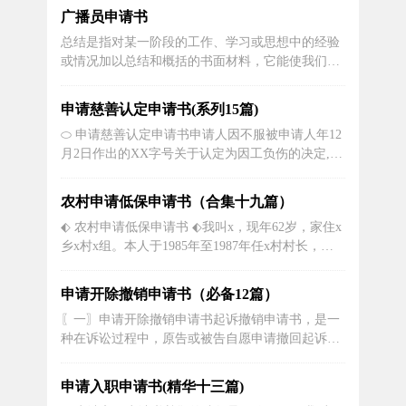
请书，供大家参考借鉴，希望可以帮助到有需要的
广播员申请书
朋友。搬书申请书 篇1根据本人申请，经家长同
总结是指对某一阶段的工作、学习或思想中的经验
意，我在公寓外住宿期间承诺做到以下几点：1、
或情况加以总结和概括的书面材料，它能使我们及
恪守国家法律、法规，讲究...
时找出错误并改正，让我们抽出时间写写总结吧。
那么总结要注意有什么内容呢？以下是小编整理的
申请慈善认定申请书(系列15篇)
广播站播音员工作总结，仅供参考，大家一起来看
⬭ 申请慈善认定申请书申请人因不服被申请人年12
看吧。广播员申请书 篇1亲爱的老师们，亲爱的同
月2日作出的XX字号关于认定为因工负伤的决定,现
学们：大家好！我是九年级九...
依法提出复议申请。复议请求:一、请求复议机关撤
销被申请人作出的X人劳社字号关于认定为因工负
农村申请低保申请书（合集十九篇）
伤的决定;二、请求复议机关依法作出受伤不属于工
⬖ 农村申请低保申请书 ⬖我叫x，现年62岁，家住x
伤或不视同工伤的认定决定。事实与理由:一、受伤
乡x村x组。本人于1985年至1987年任x村村长，
不符合认定为工伤的条件...
1988年至1992年任x村支部书记，在任期间，我领
导组织全体村民修筑了进村公路；领导组织全体村
申请开除撤销申请书（必备12篇）
民架设高压电线进村进寨；组织全体村民扩建池
〖一〗申请开除撤销申请书起诉撤销申请书，是一
塘，解决了当时头等“三大难”的交通问题，通电问
种在诉讼过程中，原告或被告自愿申请撤回起诉或
题，农田灌溉...
答辩的一种法律程序。该程序的实施是为了保护当
事人的合法权益，有利于当事人之间的和解，减轻
申请入职申请书(精华十三篇)
法院工作压力，缩短案件流程，提高司法效率。