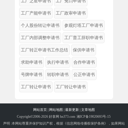
工厂之星申请书
工厂免罚申请书
工厂产能申请书
工厂政审申请书
个人股份转让申请书
参观灯塔工厂申请书
工厂内部调整申请书
工厂普工辞职申请书
工厂转正申请书工作总结
保供申请书
求助申请书
执行申请书
合作申请书
号牌申请书
转职申请书
公正申请书
工厂转让申请书
工厂转让申请书
网站首页
|
网站地图
|
最新更新
|
文章地图
Copyright©2006-2026 好拿网 hn373.com
湘ICP备19020693号-15
声明 :本网站尊重并保护知识产权，根据《信息网络传播权保护条例》，如果网站