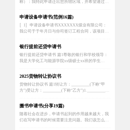
称）：我特此申请迁出您所辖区域，并希望通过此
的支持和批准。一、建设背景随着移动...
信件向您详细说明我的迁出原因和计划。我相信，
如能得到您的支持和协助，我的迁出手续将能够顺
申请设备申请书(范例16篇)
利进行。首先，我要说明的是，我对待这个决定非
〚1〛申请设备申请书XXXXXXX煤业有限公司：
常慎重。在过去的一段时间里，我仔细考虑了自己
我公司于于年月日与你司签订工程合同，该项目于
的个人发展和家庭状况，经过深思...
年月日通过验收，合同总金额是万元。经审计工程
造价为元。至目前我公司已收到工程款元，尚有%
银行提前还贷申请书
合同款(质保金)元未支付，按合同约定，质保期已
银行提前还贷申请书 篇1尊敬的银行和学校领导：
满，未出现质量问题，特申请支付工程质量保修
我是大学化工与能源学院xx级硕士xx班的学生
金。施工单位(签章)年月日建设单...
xxx，家住湖南省xxx，地处偏远的西部山区，当地
交通不便，经济极不发达。xx年8月，当我接到大
2025货物转让协议书
学录取通知书时，真是喜忧参半：喜的是，终于可
货物转让协议书 篇1转让方：_________(下称“甲
以进入梦寐以求的大学学习；忧的是，每年3100元
方”)受让方：_________(下称“乙方”)1._________年
的学费从何而来...
_________月_________日，_________法院作出
_________中法执字第_________号《民事裁定
搬书申请书(分享19篇)
书》，将_________(建筑面...
随着社会在进步，申请书起到的作用越来越大，我
们在写申请书的时候需要注意问题。我们该怎么写
申请书呢？下面是小编帮大家整理的学生搬寝室申