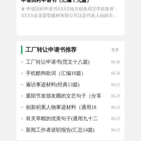
申请回村申请书（汇编十九篇）
离开我热爱的家乡不远万里来到河南师范大学音乐
♛ 申请回村申请书XXXX地方税务局甘亭税务所：
舞蹈学院求学，因为我相信这所美丽的大学能帮助
XXXX金龙新型建材有限公司法定代表人由郝天云
成就我梦寐以求的音乐梦想。走在...
担任，由于郝天云个人原因，同意将XXXX金龙新
型建材有限公司法人进行变更，法人变更为郭鹏
云，今特申请前来，请求予以批准变更。特此申请
申请人：XXXX金龙新型建材有限公司20xx年12月
19日♛ 申请回村申请...
工厂转让申请书推荐
更多
工厂转让申请书(范文十八篇)
06-26
手机酷狗歌词（汇编10篇）
06-26
遍访事迹材料(经典13篇)
06-25
重阳节发朋友圈的文艺句子（分享
06-25
91句）
创新积累人物事迹材料（通用18
06-25
篇）
有关草帽的优美句子(通用九十二
06-25
句)
新闻工作者述职报告(汇总14篇)
06-25