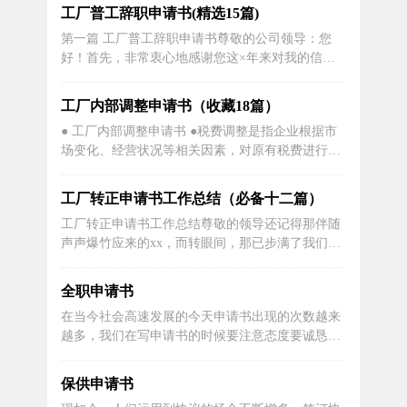
_________________，职业_________________，联
工厂普工辞职申请书(精选15篇)
系方式：______________.被申请人：__________...
第一篇 工厂普工辞职申请书尊敬的公司领导：您
好！首先，非常衷心地感谢您这×年来对我的信任
和关照。这段时间，我认真回顾了这×年来的工作
情况，觉得来××公司工作是我的幸运，我一直非常
工厂内部调整申请书（收藏18篇）
珍惜这份工作，这×年来公司领导对我的关心和教
● 工厂内部调整申请书 ●税费调整是指企业根据市
导，同事们对我的帮助让我感激不尽。在公司工作
场变化、经营状况等相关因素，对原有税费进行调
的×年的时间中，我学到了很多东西，...
整以适应当前的经济形势和发展需求。税费调整申
请书则是企业向相关税务部门提交的一份申请文
工厂转正申请书工作总结（必备十二篇）
件，用来说明调整的原因、依据和期望效果等内
工厂转正申请书工作总结尊敬的领导还记得那伴随
容，以期得到相关部门的支持和协助。下面将从税
声声爆竹应来的xx，而转眼间，那已步满了我们无
费调整的意义、影响、申请书的写作要点...
数的脚印，如作日在脑海中山国，如朝霞在晨辉之
中划过。xx年的大门在向我们敞开。新的一年的钟
全职申请书
声也即将敲响，回首这过去的一年，岁月记载了我
在当今社会高速发展的今天申请书出现的次数越来
们工作中辛勤的汗水，记载了操场上那与孩子为伴
越多，我们在写申请书的时候要注意态度要诚恳、
的欢笑，更记载了抗击非典的众志...
朴实。写起申请书来就毫无头绪？以下是小编精心
整理的入职申请书范文（通用19篇），欢迎大家借
保供申请书
鉴与参考，希望对大家有所帮助。全职申请书 篇1