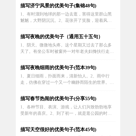
等春节的美食让人食指大动。4、爆竹声中，传达
描写济宁风景的优美句子(集锦48句)
着人们无穷的喜悦和祥和。5、烟花的美丽，魅惑
1、有时溜到地球的那一边去逛，害得这里群山黑
着人们，让人无法抗拒它的诱惑。6、彩灯在夜幕
魆魆，大野阴沉沉。2、花张开了笑脸，迎着风在
下跳跃着，献上了对新年的祝福，给人们带...
枝头上翩翩起舞。3、无论是生长于斯的重庆人，
还是客居于此的外地人，无不倾服于重庆这座格调
描写夜晚的优美句子（通用五十五句）
之都，性感之都，魅力之都。4、故乡情，思乡
1、阴天。微微地头疼。这个星期又过去了那么多
愁。5、中国大陆山东省济宁市鱼台县宁母亭街的
天了。有坐公车时被窗外一对年老夫妇搀扶行走时
邮政编码是…6、我爱卢沟桥，不仅是因为...
的场景，眼眶灼热逐渐湿润的星期一。有坐在咖啡
厅安静地发呆，安静地看着路人来了坐下，站起来
描写夜晚细雨的优美句子(范本39句)
离开的周二晚上。也有随着音乐尽情摆动，喝着不
1、夏日细雨，扑面而来，清新怡人。2、雨中行
知名洋酒，看着舞台妖魅女子各种妖娆舞姿的星期
走，仿佛在穿过一个又一个幽静而陌生的世界。
三的夜晚到星期四的凌晨。有慵懒地，塞...
3、细雨滴答落在地上，如一首低缓而悦耳的音
乐，让人心情愉悦。4、细雨如画，让人感受到世
描写春节热闹的优美句子(分享55句)
界的美好和无限的可能性。5、细雨洒落在屋顶
1、各种节目、表演、游戏，让人们兴致勃勃地享
上，溅起的雨点充满了童年的回忆。6、雨中的花
受新年的喜庆。2、到了初一，就是逛公园的时候
朵，在细雨中洗涤着自己的身体，散发出一股森...
了。早晨，我们洗漱过后，早点吃的是汤圆，汤圆
是用白酒、鸡蛋和红糖煮的，因为家乡的大年初一
描写天空很好的优美句子(范本45句)
早上有“不杀生”、“不吃荤”的风俗。吃过早点，我