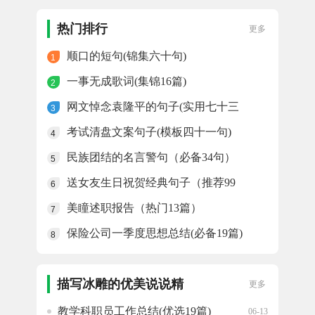
端午节餐饮宣传文案(汇总八十句)
06-14
热门排行
更多
顺口的短句(锦集六十句)
1
一事无成歌词(集锦16篇)
2
网文悼念袁隆平的句子(实用七十三
3
句)
考试清盘文案句子(模板四十一句)
4
民族团结的名言警句（必备34句）
5
送女友生日祝贺经典句子（推荐99
6
句）
美瞳述职报告（热门13篇）
7
保险公司一季度思想总结(必备19篇)
8
描写冰雕的优美说说精
更多
选
教学科职员工作总结(优选19篇)
06-13