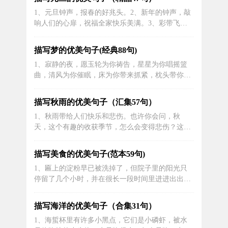
想。4、在这片广阔的星空中，仿佛所有事物都无
1、元旦钟声，报春的好兆头。2、新年的钟声，敲
比纯净而又美丽，让人沉浸在一种纯粹的美好中。
响人们的心扉，祝福全家快乐美满。3、彩带飞
5、熠熠生辉的星空，让人感觉仿佛被璀璨...
舞、礼花绽放，年味儿周边浓厚，让每一个人沉浸
在喜庆的气氛之中。4、新年钟声响起，祝你和你
描写梦的优美句子(经典88句)
的家人，幸福快乐，万事顺意。5、在元旦的时
1、寂静的夜，愿玉轮为你祷告，星星为你唱摇篮
候，人们会邀请朋友和亲戚来自己的家庭进行一顿
曲，清风为你催眠，床为你带来抓紧，枕头带你进
美餐。6、优秀的歌手们用激情四溢的歌声...
入黑甜乡，我的祝愿送你好梦，晚安！2、在少年
时代，我的梦想像一丝清风，给我勇气面对生活的
描写秋雨的优美句子（汇集57句）
挑战。3、青春是少年梦的时光机，带我们穿越时
1、秋雨带给人们快乐和悲伤。也许你会问，秋
空，实现内心的渴望。4、梦里的书香气息让我沉
天，这个有趣的收获季节，怎么会变得悲伤？这是
浸其中，享受知识带来的无限快乐，触摸...
因为秋天有中秋节。中秋节是一个团圆节，那些流
浪的游客不会感到悲伤吗？从树上留下的这些黄叶
描写美食的优美句子(范本59句)
中，我想起了那些离开家乡的游客，当我不能和家
1、匾上的淀粉早已被洗掉了，但院子里的阳光只
人聚在一起或者一起吃圆月饼时，我感到多么悲伤
停留了几个小时，并在很长一段时间里进进出出。
和不舒服啊!一切都在秋天的脚步中慢慢开...
萝卜是新割的，雪白的萝卜片躺在门上，像一根根
从瓦房的裂缝里漏出来的光柱，一根一根地堆在泥
描写海洋的优美句子（合集31句）
地里。萝卜切成条状，像银鱼一样在湖面上闪闪发
1、海蜇杯里有许多小黑点，它们是小磷虾，被水
光。2、粤菜由三种地方风味组成：广州菜、潮州