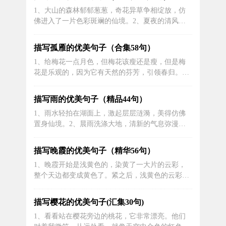
动人，让人陶醉其中。4、每一次古琴的回响，都
1、大山的森林郁郁葱葱，奇花异草争相绽放，仿
是对过去岁月的追忆，让人感叹岁月的流转与人生
佛进入了一片色彩斑斓的仙境。2、夏夜的清风吹
的短暂。5、在古老的小镇上，一位神秘的...
动着树叶，伴着蛙鸣虫唱，弥漫着生命的韵味。
3、日出时分，朝阳照耀在大山上，山脚的雾气渐
描写孤雁的优美句子（合集58句）
渐散去，山体呈现出金黄的色彩，美得令人陶醉。
1、给梅花一点月色，但梅花该瘦还是瘦，但是梅
4、青山绿水间，有着一座险峻而神秘的山峰，仰
花是乐观的，因为它有天然的芬芳，引领春归。
望它，仿佛已然入了仙境。5、大山是大自...
2、岁月匆匆，沧海桑田，但那些铭刻在心中的美
好记忆，却能让人时时感受到恒久的温暖。3、我
描写雨的优美句子（精品44句）
爱秋雨，更喜欢在秋雨中漫步。秋雨萧萧，在雨中
1、雨水轻拍在湖面上，激起层层涟漪，美得仿佛
感受秋的诗情画意，却有不同的情趣。秋天的雨不
置身仙境。2、晨雨洗涤大地，清新的气息弥漫在
像春天的雨那么温柔，不像夏天的雨那么迅...
空气中。3、淘气的雨滴像有人扔的钢球一样击中
河流，溅起高高的水花; 像筛选豆子一样直直地向
描写晚霞的优美句子（精华56句）
下，像镜子一样打破湖泊，吓跑了想跳到水面上看
1、晚霞开始是浅黄色的，染黄了一大片的云彩，
雨披的小鱼。暴雨袭击了人们的窗户。,击鼓。4、
整个天边都变成黄色了。紧之后，浅黄色的云彩中
忽然间，乌云密布，大雨如注，沁人...
出现了一个小小的红点，红点越来越大，像个染料
包，一下子就把天空染成了橙色。最终，橙色与红
描写樱花的优美句子(汇集30句)
色黄色交织在一起，构成了一幅美丽的抽象画。
1、看看站在樱花旁边的桃花，它非常漂亮。他们
2、、苹果树形成一个拱形的过道，粉红色的苹果