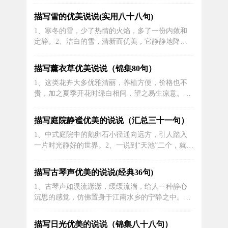
岁尾，放眼省城。大街小巷，满布冰灯。火树银
花，美如霓虹。或高大雄伟，或娇小玲珑。索菲亚
描写雪的优美说说(实用八十八句)
教堂，流光溢彩;果戈里大街，树绿灯红。2、裸玉
1、寒冬的雪，少了热情的火焰，多了一份内敛和
缠冰，掀开脂灌金涂顶。俏香媛颈。又引荒原醒。
定静。2、洁白的雪，清新而优美，它静静地降
药善婵身，林海兜其影。勘千岭。入仙人...
临，渲染了整个世界。3、一望天际的天空中慢慢
悠悠地飘下来晶莹剔透的雪，一朵朵，一片片，就
描写薰衣草优美说说（锦集80句）
像一只只白蝴蝶在空中翩翩起舞，又像天上的仙女
1、这类花卉大多优雅清丽，养植方便，价格也不
给大地的新年礼物，把无数的素花向大地倾洒。
贵，加之夏季开花时绿白相间，望之易生凉意。夜
4、今天下了一场大雪，天上飘着雪花，地上...
来香一类花卉的香气初闻往往沁人心脾，但闻久了
因其过于浓烈可能会有不适反应。夜间散发出浓郁
描写庭院静谧优美的说说（汇总三十一句）
的香味，醇香醉人，这种香味却令蚊子害怕，是驱
1、中式庭院中的鹅卵石小径通向远方，引人踏入
蚊佳品。2、当微风拂过薰衣草田时，花海随之起
一片时光静好的世界。2、一说到“天池”二个，就让
舞，宛如在向世界展示自己的美丽与优雅...
人羡慕。3、花红柳绿意思：形容明媚的春天景
象。4、玲珑剔透的瓷砖围合成一方小庭，精心安
描写古琴声优美的说说(经典36句)
排的花草点缀其间，仿佛一幅美丽的画卷展开在眼
1、古琴声如溪流潺潺，缓缓流淌，给人一种静心
前。5、雨后中式庭院的青砖地面泛起微光，幽雅
沉思的感觉，仿佛置身于江南水乡的宁静之中。
的氛围让人感受到岁月的沉淀。6、从...
2、弹指间，琴弦摩挲出柔和的音符，如溪水般流
淌，引人入胜。3、在寂静的夜晚，琵琶琴声悠扬
描写日光优美的说说（锦集八十八句）