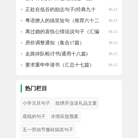
正处在低谷的励志句子(经典九十
06-13
句)
粤语撩人的搞笑短句（推荐六十二
06-13
句）
离过婚的喜悦心情说说句子（汇编
06-13
39句）
房价调整通知（集合17篇）
06-13
走路掉队检讨书(通用十八篇)
06-13
要求重申申请书（汇总十七篇）
06-13
圣诞节发的英文句子（精选42句）
06-13
热门栏目
小学元旦句子
纹绣开业送礼品文案
底线的句子
水情应急预案
五一劳动节搬砖搞笑句子