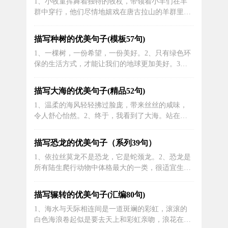
1、小牧童挥舞着独特的牧杖，带领着小羊们在羊
个早晨，蓝天白云伴着温暖的阳光，让人感到特别
群中穿行，他们尽情地嬉戏在唐古拉山的羊群里。
的清新、明朗。4、我没有穿过红色的连...
2、小牧童唤醒了宁静的早晨，欢快地吹起口琴，
音乐与自然的声音融为一体，仿佛在诉说着山谷的
描写种树的优美句子(模板57句)
故事。3、牧童驾驭着竹筏，在湖上留下一道道美
1、一棵树，一份希望，一份美好。2、只有绿色环
丽的涟漪。4、《狼来了》是我国民间家喻户晓的
保的生活方式，才能让我们的地球更加美好。3、
儿童故事，它来源于伊索寓言《牧童与狼...
在树荫下漫步，我感受到了大自然赐予我的平静和
宁静。4、用树木书写爱的篇章，在大自然中留下
描写大海的优美句子(精品52句)
我们的足迹。5、种一棵树，收获一片清风明月。
1、温柔的海风轻轻拂过脸庞，带来丝丝的咸味，
6、我希望自己的努力能够为地球的绿色环保事业
令人舒心怡然。2、终于，我看到了大海。站在软
贡献一份力量。7、一片绿叶，一片清...
软的沙滩上，向远处望去，蓝蓝的一片，海水和天
空合为一体，都分不清是水还是天。我总算能理
描写恐龙的优美句子（系列39句）
解“汪洋大海”和“海天相接”的真正涵义了。正所
1、依拉丝莫龙不是恐龙，它是蛇颈龙。2、恐龙是
谓：雾锁山头山锁雾，天连水尾水连天。远处的海
所有陆生爬行动物中体格最大的一类，很适宜生活
水，在娇艳的阳光照耀下，像片片鱼鳞铺...
在沼泽地带和浅水湖里，那时的空气温暖而潮湿，
食物也很容易找到。3、专家表示，系统发育分析
描写辗转的优美句子(汇编80句)
表明，胡氏耀龙属于鸟翼类，代表了和鸟类关系最
1、海水与天际相连间是一道斑斓的彩虹，滚滚的
为接近的恐龙之一。4、科学家塞利诺的理论：鳄
白色海浪卷起似是要去天上和彩虹亲吻，浪花在低
鱼作为一个能够生存在恐龙时代的物种...