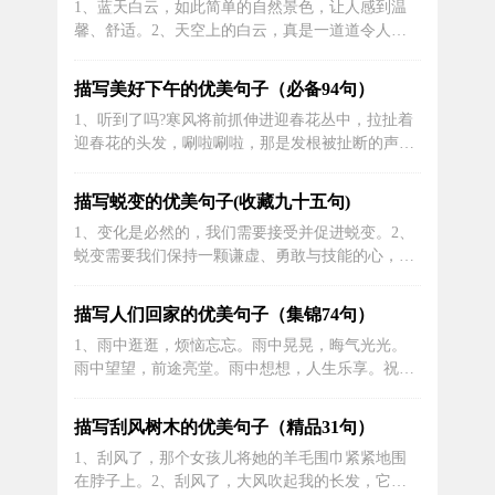
1、蓝天白云，如此简单的自然景色，让人感到温
们兴高采烈地出发了。3、家家户户门前都挂着对
馨、舒适。2、天空上的白云，真是一道道令人心
联，它代表着人们对新年的美好祝愿...
旷神怡的美丽风景。3、天空是一份永不老去的礼
物，给人带来的是一种永恒和自由的气息。4、无
描写美好下午的优美句子（必备94句）
论是晴朗的天空，还是阴霾的天空，都能够给人带
1、听到了吗?寒风将前抓伸进迎春花丛中，拉扯着
来一种无穷的想象力和憧憬。5、当天空中一道七
迎春花的头发，唰啦唰啦，那是发根被扯断的声音;
彩虹横跨整个天际时，它那美丽的光芒让...
它用脑袋撞击着教室的门，一次又一次，咯啦咯
啦，这是门锁的两排牙齿打颤发抖的声音;它用力摇
描写蜕变的优美句子(收藏九十五句)
撼着校门口的梧桐树，树叶便如急促的雨点般簌簌
1、变化是必然的，我们需要接受并促进蜕变。2、
落下，哗啦哗啦，似大雨滂沱时奏起的乐音。##描
蜕变需要我们保持一颗谦虚、勇敢与技能的心，以
写冬天的风的句子2、下午的春节...
及拥有全面、广博的视角和深刻的洞察力。3、没
有人会永远停留在原地，因为生命不断蜕变是自然
描写人们回家的优美句子（集锦74句）
规律。4、每天都有机会蜕变成一个更好的自己，
1、雨中逛逛，烦恼忘忘。雨中晃晃，晦气光光。
不要错过。5、蜕变需要承认自己的弱点，但不应
雨中望望，前途亮堂。雨中想想，人生乐享。祝君
被其所束缚。6、充满朝气与活力的我...
雨天开心健康。2、雨见愁，雨见愁，见雨生愁雨
也愁；雨降堪游直须游，莫待无雨空盼守。莫相
描写刮风树木的优美句子（精品31句）
思，莫愁郁，见雨嬉游雨也游；喜笑迎对雷风雨，
1、刮风了，那个女孩儿将她的羊毛围巾紧紧地围
从此世界醉心秀。3、天如幕，日如初，运动场内
在脖子上。2、刮风了，大风吹起我的长发，它们
生龙活虎\没有常胜将，万古侯更无，江山...