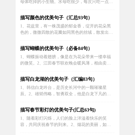
母体吃掉的小生物。水母吃很少，每次只吃一点，
菜和东江菜。广州菜包括珠江三角洲和肇...
水是足够吃一辈子，它先用触角总是吃食物，然后
通过口腔吸入，每当这个时候，总是会摆动触须，
描写颜色的优美句子（汇总93句）
仿佛在吃美味的食物来庆祝！2、摇摇欲坠摇摇：
1、花盆里，有一株茂盛的郁金香，绽开的花朵黑
摇动，摇晃；坠：落下。形容十分危险，很快就要
色的，微微四散的花瓣如同黑色的丝绒，散发出阵
掉下来，见其色昏暗，摇摇欲坠。”3、...
阵清香，沁人心脾。2、夏天是一个花团锦簇又充
满希望的季节。3、傍晚时分，天空的颜色由明亮
描写蝴蝶的优美句子（必备84句）
的蓝色渐渐转变为深沉的紫色。4、颜色是通过
1、蝴蝶振动着翅膀，像是在为花朵带来一缕幸福
眼、脑和我们的生活经验所产生的对光的视觉感
的微笑。2、江田春节联欢晚会暖风薄，相由卖花
受，我们肉眼所见到的光线，是由频率范围很...
人过桥。3、老园书移经岁月，华发春只满镜。4、
轻柔的微风吹过，蝴蝶翩翩飞舞，宛如一道闪烁的
描写白龙湖的优美句子（汇编83句）
流光，令人陶醉其中。5、比畸形蝴蝶好看一点的
1、韩信白龙吟台，是历史长河中的一颗璀璨星
是阴阳蝴蝶，它左边是银色的，右边是蓝色的，所
辰。2、雄韬伟略，智勇双全，他是白龙下凡的化
以叫阴阳蝴蝶。6、纤细美丽的身躯，...
身。3、白龙马日行千里，望着遥远的明天，它心
怀希望，无惧前方的困难与挑战。4、白龙吟台词
描写春节彩灯的优美句子(汇总63句)
道破了他战场上的绝世智谋。5、白龙马带着梦想
1、随着彩灯闪烁，人们的脸上洋溢着快乐的笑
飞翔，他的歌词激励着每个人，告诉他们勇敢追逐
容，共同庆祝春节的到来。2、烟花的美丽，如同
内心的向往。6、韩信的白龙吟唱响在山河...
春天的花朵一样绚烂。3、爆竹声中，年糕、饺子