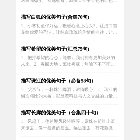
对着我微笑，从远处看，就像天空中金色的红色太
花散发出一阵阵芳香，天色渐渐暗了下来，...
阳，闪闪发光。桃花在雨后是如此芳香，以至于当
人们闻到它的香味时会感到陶醉。一句好话: “盈盈
描写白狐的优美句子(合集70句)
莲花落在风中，雨后桃花迷人!“ 这些桃花，你不会
1、小寒初至伴好运，暖暖心意上心头2、让洁白雪
让我，我不会让你，有簇，有一个单独的，它真的
花给你爱的圣洁，让纯白玫瑰给你情的向往，让圣
是各种各样的，都很奇怪!桃子...
白婚纱给你“心”的幸福，让真心的我给你一个最大
的拥抱，让我们的爱弥漫在整个岁月中!白色情人
描写希望的优美句子(汇总75句)
节，我爱你，祝你幸福快乐!3、一只小溪蜿蜒地流
1、抱持希望的心态，能够让我们拥有更加美好的
淌，水清见底，不时有小鱼跃起，荷叶轻摇，构成
未来。2、春回大地，萬物複蘇，無論下不下雨，
美丽的自然画面。4、雨下了，没...
一起迎接春天到來。3、希望是生命中的阳光，照
亮了我们前行的路途。4、心存希望，才能迎向美
描写珠江的优美句子（必备58句）
好的未来。5、希望是一条不灭的河流，它为我们
1、父亲节，一杯珠江啤酒，浓情暖心。2、珠江的
历经沧桑时提供了源源不断的力量。6、当希望在
鳞次栉比的大桥，彰显着科技与人文交融的力量，
黑暗中绽放，它像一颗星星，闪耀着温暖...
犹如一座座艺术品伫立在江面。3、父亲节，珠江
啤酒给予最高礼遇，传递满满爱意。4、亲爱的爸
描写长廊的优美句子（合集四十句）
爸，在这个特殊的日子里，让我们一起举杯，为您
1、风起了，莲芽迎风轻轻哼哼，露珠在荷叶上滚
辛勤付出的爱心与努力而庆祝！珠江啤酒祝您父亲
来滚去，像一盘盘的碧玉。远远望去，荷花微微一
节快乐！5、爸爸，您无私的爱与关怀...
笑，风如流水潺潺，诉说着古色古香的卓正园和苏