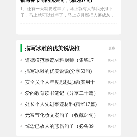
描写春节前的优美句子(精选37句)
起，构成了一个神秘而迷人的星空世界。5、晚上
1、还有一天就要过年了，马上就有人帮我分担下
的星空没有光污染，让我们的视线更加清晰，能够
了，马上就可以过年了，马上岁月都把人磨成灰尘
看到更多神秘而美丽的事物。6、星空是宇...
了2、重利甜言莫要贪，收时容易还时难。贪赃枉
法行偏路，随时翻船有可能。3、街头餐馆里弥漫
着诱人的美食香味，各种传统年菜的香气扑鼻而
来，令人垂涎欲滴。4、春节即将来临，寒冷的冬
天也无法阻挡花朵的盛放。5、大街上的商...
描写冰雕的优美说说推
更多
荐
道德模范事迹材料厨师（集锦17
06-14
篇）
描写冰雕的优美说说(分享53句)
06-14
安全员个人年度思想总结(实用十
06-14
一篇)
爱的教育读书笔记（分享二十篇）
06-14
处长个人先进事迹材料(精华17篇)
06-14
元宵节化妆文案句子（收藏64句）
06-14
悼念已故人的悲伤句子（必备39
06-14
句）