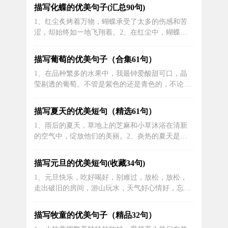
州如画的古韵。2、因施肥不当的症状表现为：叶
描写化蝶的优美句子(汇总90句)
片薄而发黄，并且表面凹凸不舒展。长久不施肥或
1、红尘炙烤着万物，蝴蝶承受了太多的伤感和苦
施肥过多造成根部不能正常生长。3、钱舜举也
涩，却始终如一地飞翔着。2、在红尘中，蝴蝶翩
好，宗达、御舟以及古径也好，许多时候我...
翩飞舞，留下了无数的伤感和痛苦。3、红尘浪
漫，而蝴蝶的飞舞则诉说着悲伤的故事，留下了深
描写葡萄的优美句子（合集61句）
深的伤感。4、在红尘之中，我终成了一只走过的
1、在品种繁多的水果中，我最钟爱酸甜可口，晶
蝴蝶。5、把自己变成蝴蝶，在茫茫人海中，寻找
莹剔透的葡萄。不管是紫色的还是青色的，不论是
一份适合自己的美。6、徘徊在红尘之中，...
大个的还是小个的，我都能吃得津津有味，乐不可
支；个大圆润的葡萄汁多味甜，满口生香；饱满的
描写夏天的优美短句（精选61句）
小型葡萄略带酸涩，吃到嘴里不禁让人眉头微蹙，
1、雨后的夏天，草地上的芝麻和小草沐浴在清新
滋味特别。2、狐狸想要是掉下一串葡萄就好了！
的空气中，绽放他们的美丽。2、炎热的夏天是游
它仰起脖子，等了好长时间，结果还是毫...
泳的好时节。游泳圈像盛开的花朵一样在泳池上绽
放。孩子们就像活泼可爱的小鸭子自由游动。孩子
描写元旦的优美短句(收藏34句)
们的欢呼声、欢笑声、尖叫声，环绕着游泳池，洋
1、元旦快乐，吃好喝好，别难过，放松，放松，
溢着欢乐的涟漪。大人们也被吸引住了，像小孩子
走出破旧的房间，游山玩水，天气好心情好，忘掉
一样急忙跳入水中，玩得天真烂漫。这一...
烦恼身体健康，关爱自己，幸福吉祥平安！2、脚
步踏进新的一年，回忆往昔，深刻而珍贵的幸福记
描写牧童的优美句子（精品32句）
忆，给予我们前行的力量和信心。3、新年的第一