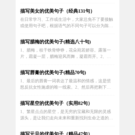
飞的海鸥眼里幻起幻灭，辗转奔波是为了和彩虹相
遇，热切的脚步是为了跑进夏天。2、每隔一个
描写美女的优美句子（经典131句）
月，施特劳斯-卡恩都会辗转巴黎，与各关键人物一
在日常学习、工作或生活中，大家总免不了要接触
道进餐叙旧。3、深夜，他躺在床上辗转反侧，为
或使用句子吧，根据语气的不同句子可以分为陈述
攻克技术上的难关而殚精竭虑。4、高级...
句、疑问句、祈使句和感叹句。那么都有哪些类型
的句子呢？下面是小编精心整理的描写美女的优美
描写腊梅的优美句子(精选八十句)
句子摘抄（精选131句），供大家参考借鉴，希望
1、腊梅，枝干铁骨铮铮，花朵宛若娇容。露落一
可以帮助到有需要的朋友。1、一个美丽的女人是
片，霜凝一层，腊梅迎风而舞，凝霜而开。2、腊
一颗钻石，一个好的女人是一个宝...
梅婀娜多姿地绽放，吸引了众多飞鸟驻足欣赏。
3、“江头苦被梅花恼。一夜霜须老。谁将冰玉比精
描写唇膏的优美句子(精品70句)
神。除是凌风却月、见天真。情高意远仍多思。只
1、最后的唇膏一词表达了最温和的情感，这是愤
有人相似。满城桃李不能春。独向雪花深处、露花
怒反抗女性施虐的唯一线索。2、然后再把剩下的
身。”宋朝向子N《虞美人》4、梅花虽...
点在了嘴唇上，并加涂了一层润唇膏。3、所以当
你在享受日光浴时，别忘了擦润唇膏保护嘴唇不受
描写星空的优美句子（实用82句）
高温和紫外线的伤害。4、隐形喷绘唇膏，妆容持
1、繁星点点的星空，是无穷的宝藏和无限的灵感
久，方便携带，女人们的优选。5、目的：观察高
源头，是让我们走向未来和重新找到生命之道的教
原护唇膏治疗高原唇炎的临床效果。6、...
诲和指引。2、星河闪烁，为我照亮了回忆的彼
岸。3、星光熠熠，让人激起对未知未来的无限幻
描写元旦的优美句子（精品47句）