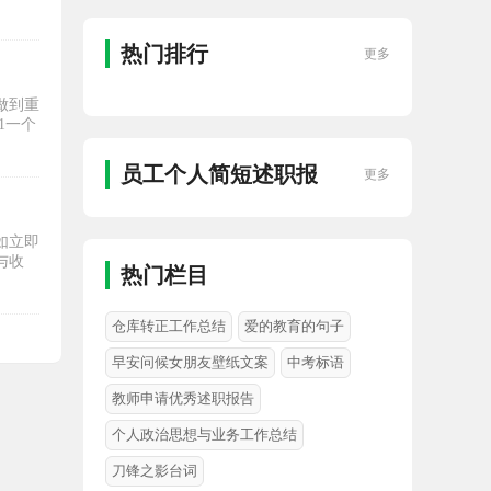
热门排行
更多
做到重
1一个
员工个人简短述职报
更多
告精选
如立即
与收
热门栏目
仓库转正工作总结
爱的教育的句子
早安问候女朋友壁纸文案
中考标语
教师申请优秀述职报告
个人政治思想与业务工作总结
刀锋之影台词