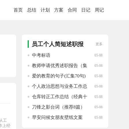
首页
总结
计划
方案
合同
日记
周记
员工个人简短述职报
更多
告推荐
中考标语
05-08
教师申请优秀述职报告（集
05-08
锦12篇）
爱的教育的句子(汇集70句)
05-08
个人政治思想与业务工作总
05-08
结(精选十五篇)
仓库转正工作总结（经典十
05-08
七篇）
刀锋之影台词（推荐8篇）
05-08
早安问候女朋友壁纸文案
05-08
从工
（必备121句）
作上经