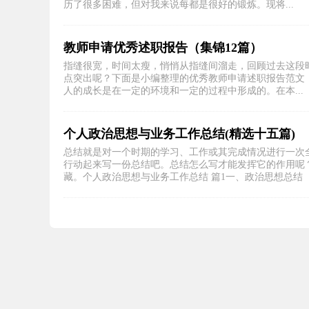
历了很多困难，但对我来说每都是很好的锻炼。现将...
教师申请优秀述职报告（集锦12篇）
指缝很宽，时间太瘦，悄悄从指缝间溜走，回顾过去这段
点突出呢？下面是小编整理的优秀教师申请述职报告范文（
人的成长是在一定的环境和一定的过程中形成的。在本...
个人政治思想与业务工作总结(精选十五篇)
总结就是对一个时期的学习、工作或其完成情况进行一次
行动起来写一份总结吧。总结怎么写才能发挥它的作用呢
藏。个人政治思想与业务工作总结 篇1一、政治思想总结 .