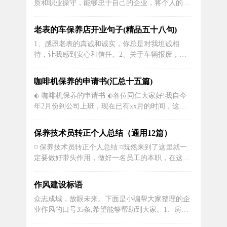
质和职业操守，能够忠于自己的企业，将个人的职
功与好运相伴，中考大捷！2、千淘万...
业生涯规划与企业的发展紧密的结合。勇于创新，
善于开创，能承受较高的工作压力;吃苦耐劳，注重
老表的车保养店开业句子(精品五十八句)
合作，具有年轻人火一样的工作热情和活力。成为
1、感恩老表的真诚和诚实，你总是对我坦诚相
一个有技术，会管理，善经营汽车人。将是我一直
待，让我感到安心和信任。2、关于车辆报废，排
努力和奋斗的目标。当然...
放标准是个问题3、作为一位汽车爱好者，我对于
这家新车店的开业感到十分兴奋，期待能够在那里
咖啡机保养的申请书(汇总十五篇)
找到新的驾驶乐趣。4、我听说这家车店不仅卖
⬖ 咖啡机保养的申请书 ⬖各位同仁大家好!我自今
车，还有汽车保养和维修服务，这让我觉得更加放
年2月份到公司上班，现在已有xx月的时间，这期
心，可以一站式解决所有汽车相关的需求。5...
间在公司各位同任的大力支持下，在其他相关人员
的积极配合下，我与大家一道，团结一心，踏实工
保养技术员转正个人总结（通用12篇）
作，较好地完成各项工作任务，会计员工的转正申
⌑ 保养技术员转正个人总结 ⌑既然来到了这里就一
请书。下面我将近几个月年来自己的工作、学习等
定要做好带头作用，做好一名员工的本职，在这里
方面的情况向大家做简要汇报：一...
做技术人员其实我真的学到了很多，这些都是我一
直没有经历收获过的，我觉得在工作中学习到的东
作风建设标语
西才是真正的学习到了，我对于未来的一些规划，
众志成城，放眼未来。下面是小编帮大家整理的企
也有了很多信心，作为一名技术人员我认为在什么
业作风的口号35条,希望能够帮助到大家。1、房地
时候都是技术是说话，在工作当中掌...
产业—金地愿景：以品质提升价值，做中国最受信