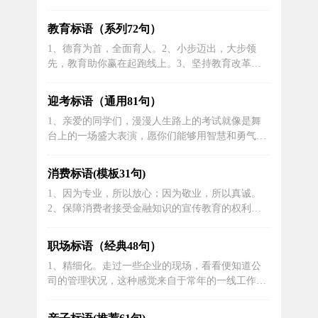
中的欢快气氛。一起来看看我们温馨可爱的小窝
吧。2、是我报的案大部分报案人，都与凶案有关
教育标语（系列72句）
3、宿舍礼貌要有你学校有你更闻名；礼貌礼让校
1、德育为首，全面育人。2、小步迈出，大步领
园风，建立和谐新校园。4、深化“放管服”改革，切
先，教育助你赢在起跑线上。3、坚持教育改革，
实提升群众和企业的.“满意度”“获...
推进素质教育。4、熄灭香烟，点亮健康。5、不断
学习，不断进步，教育引领你的人生之路。6、营
迎考标语（通用81句）
造书香环境，培养人文情怀。7、树立追求知识的
1、亲爱的同学们，漫漫人生路上的考试就像是舞
信念，学海无涯，每天都有机会学到新的东西。
台上的一场盛大表演，愿你们能够用智慧和勇气演
8、学习不仅是为了应对考试，更是为了...
绎出精彩的篇章！加油！2、即将迎来考试的日
子，不论面临怎样的挑战，也请保持内心的宁静与
消费标语(模板31句)
坚定，相信自己的实力，胜利必将属于你们！加油
1、因为专业，所以放心；因为敬业，所以真诚。
加油！3、细节决定成败，态决定一切。4、寝室虽
2、保障消费者接受金融知识的宣传教育的权利。
不大，静雅又温馨；夜晚睡的香，白天好...
3、加强金融基础教育和宣传，保护银行业消费者
合法权益。4、保护消费者权益始于心，支持银行
职场标语（经典48句）
发展践于行。5、让客户需求，得到最有效的回
1、精细化。走过一些企业的现场，看看便知道公
馈。6、为客户利益，是我们终生的目标。7、携手
司的管理状况，这种感觉来自于常年的一线工作，
诚信经营，用心理性消费。8、构建农村...
是一种职业性的习惯。其实我们都知道向精细化要
效益，提升效率就得从现场管理做起，从细节抓