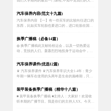
我们大学期间的最后一门课程,不知不觉我们的大学
武功不高不壮，锻炼不勤，在这个逐渐变...
时光就要结束了,在这个时候,我们非常希望通过实
践来检验自己掌握的知识的正确性。在这个时候，
汽车保养内容(范文十九篇)
我来到中石化公司，在这里进行我的毕业实习。在
汽车保养内容 【一】有一些买车的比较向往进口的
这里我了解到了油库各生产设备、生产流程；结合
东西，比如买车轮胎也要进口的，进口轮胎在国内
实际融会贯通课本所学知识；初...
行驶不一定好，特别是胎侧的.耐冲击力方面显然有
一些水土不服，因为国外平整的路面与国内的路况
换季广播稿（必备14篇）
有着较大区别，第二种浪费，最求高标准的汽油一
◍ 换季广播稿此文献给校运会，以及一切热爱运
些车主认为加97号的汽油就是对车好的，每次都会
动，竞技的人们。轰轰烈烈地投身于运动会中，无
加高标准的油，一般车主都知...
论是竭尽全力地冲刺，还是声嘶力竭地呐喊，无论
感到欣慰、满足、成就感，或是自豪、钦佩、崇
汽车保养课件(优选12篇)
拜，都是一种体能的释放，一种心灵的洗礼。人生
♛ 汽车保养课件 ♛汽车保养常识大全1-4年：青少
仿佛巨大的竞技场，随着四季更替，伴随日升日
年期一辆车在使用的头两年是生命的巅峰期，只要
落，在生活点滴，在危急时刻，或风和日丽，...
进行常规保养，基本上不会有什么问题，但两年以
上的车子就要开始更换一些最易损耗的部件了。刹
装甲装备换季广播稿（精华十八篇）
车皮：车子使用两三年就需要更换新的刹车皮。当
■ 装甲装备换季广播稿 ■主持人：大家好！欢迎收
一辆车子送去维修时，首先要检查它的刹车皮，因
听本期的广播节目。我是你们的主持人XX。今天，
为刹车皮是驾驶安全的首道防线。...
我们将和大家一起探讨一个热门话题——装备换