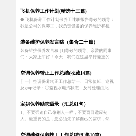
合同法》、《中华人民共和国建筑法》、《建设工
程质量管理条例》及有关建设法规，结合本工程具
飞机保养工作计划(精选十三篇)
体情况，为了明确双方在承保范围内的权利、义务
⬣ 飞机保养工作计划保养工述职报告尊敬的领导：
和责任，经双方协商同意订立本合同，以示共同遵
我是公司的保养工，我负责设备的保养维护和检修
守。第一条：工程概...
工作，并对设备的安全进行监督和控制。在过去的
一年里，我认真负责、勇于担当、精益求精、不断
装备维护保养发言稿（集合二十篇）
创新，在保障设备安全运行的同时，不断提升自身
装备维护保养发言稿 [1]尊敬的领导、亲爱的同事
技能和水平，为公司的发展做出了积极的贡献。
们：大家上午好！今天，我们在这里举行隆重的仪
一、负责设备的保养维护和检修工作在保...
式，为我单位的一批老装备举行退役仪式。这些装
备曾经是我们部队的中流砥柱，以它们的英勇与牺
空调保养转正工作总结(收藏14篇)
牲，为国家和人民赢得了许多的荣誉。而今，当我
〖一〗空调保养转正工作总结一、日常值班、巡视
们正式宣布它们退役，无疑是一次非常具有纪念意
及gmp记录：①监视水电汽状态，及时处理由此引
义的时刻。我代表全体官兵，向这些...
发的故障[本年度(局部)停(切电)电近冷站、换热
站、冷却水泵、真空泵的巡视及gmp记录。二、保
宝妈保养励志语录（汇总61句）
障设备、环境正常运行：①调整各建筑物内的空气
1、不要强迫自己像别人一样，不要盲目适应别
压差70余次╱100区;②调整温室及区域的温度约百余
人。最重要的是，您必须先了解自己的需求，然后
次;③更换(洗)过滤...
才能知道合适的方法。因为只有适合您的才是最佳
选择。晚安！2、在漆黑的夜晚，对自己说：晚
空调维修保养技工工作总结(汇集10篇)