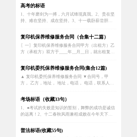
赖的地产企业。2、建一流专业团队，创一流优质
高考的标语
业绩。3、实力成就梦想，千硕为你加油。4、土沃
1、十年磨剑为一搏，六月试锋现真我。2、贵在坚
兴家，科系民生。5、员工和管理人员都应该认清
持、难在坚持、成在坚持。3、十一载卧薪尝胆欲
角色，勇敢承担责任。6、摆...
酬壮志。一百天刻苦攻读誓闯雄关。4、不展风云
志，空负七尺躯，暂上凌烟阁，击水三千里。5、
复印机保养维修服务合同（合集十二篇）
青云之志，穷且益坚；扬帆起航，勇往直前。6、
〖一〗复印机保养维修服务合同甲方（出租方）乙
百日誓师播撒希望种子，青春六月收获成功硕果。
方（承租方）双方于____年__月__日，就出租复印
7、不做地下虫，班级云中龙。8、笔...
机设备一事，经双方协商签订合同如下：一、甲方
将_____复印机___台出租给乙方使用，租期为____
复印机委托保养维修服务合同(集合12篇)
年（从___年___月___日至___年___月___日止）甲
▲ 复印机委托保养维修服务合同 ▼合同号，甲
方收取乙方复印机押金____元，合同期满后...
方， 乙方，地址， 地址，电话， 电话，联系人，
联系人，甲、乙双方同意按照下列条款和条件，从
甲方租赁下列设备并履行合同。注，实际读数及安
考场标语（收藏33句）
装日期由双方确认。一、合同期限本合同的期限自
1、●考试的失败是知识的暂别，舞弊的成功是诚信
双方签字之日起生效。合同期限，自 年 月 日至 年
的远离！2、十二春秋风雨兼程成败在今年天下断
月 日止二、合同范围1...
无易处之境遇;人间哪有空闲的光阴。3、走进房间
百倍努力一丝不苟，写一千遍注意答案很用心。
普法标语(收藏55句)
4、带走答案或试卷属于严重违规行为，请勿触