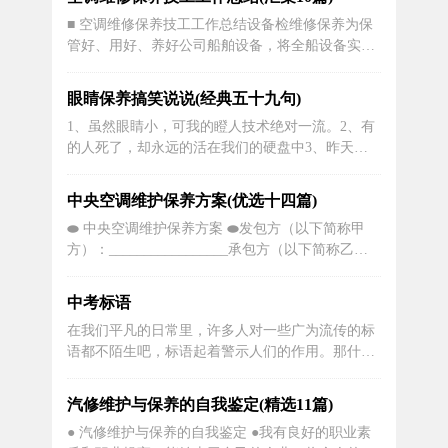
安，然后，安然入睡，静待黎明！3、宝妈，在励
■ 空调维修保养技工工作总结设备检维修保养为保
志前进的道路上，总会有一些坎坷！在光滑的冰面
管好、用好、养好公司船舶设备，将全船设备实施
上很容易摔倒，因为没有颠簸。4、街角�u...
分工管理，落实专人负责，定期检修保养，使船舶
设备保持好良好的技术状态，保证船舶安全生产和
眼睛保养搞笑说说(经典五十九句)
正常运行，制定本制度；一、设备维修保养分工负
1、虽然眼睛小，可我的瞪人技术绝对一流。2、有
责制（一）船长职责1、负责领导督促轮、驾驶员
的人死了，却永远的活在我们的硬盘中3、昨天换
开展全船设备维修保养工作，对该船船...
了禧贝的米糊，过敏成猪头Yomi，心疼死粑粑了，
昨几乎一夜没睡的反复起床观察并轻拍拍缓解痒，
中央空调维护保养方案(优选十四篇)
今天粑粑眼睛肿成水蜜桃，戴个眼镜告诉我说假装
⬬ 中央空调维护保养方案 ⬬发包方（以下简称甲
在度假4、心事这东西 你捂着嘴巴 它就从你眼睛里
方）：_________________承包方（以下简称乙
跑出来了，但是你的眼睛太小...
方）：_________________签订地点：
_________________鉴于甲乙双方已经充分协商，
中考标语
双方约定：_________________甲方委托乙方采购
在我们平凡的日常里，许多人对一些广为流传的标
中央空调产品（具体明细见附...
语都不陌生吧，标语起着警示人们的作用。那什么
样的标语才具有启发意义呢？以下是小编帮大家整
理的中考励志标语，欢迎阅读，希望大家能够喜
汽修维护与保养的自我鉴定(精选11篇)
欢。1、在即将中考的最后几天里，愿尽的可能，
● 汽修维护与保养的自我鉴定 ●我有良好的职业素
在远方倾诉我的祝福，相信自己的梦想与汗水，成