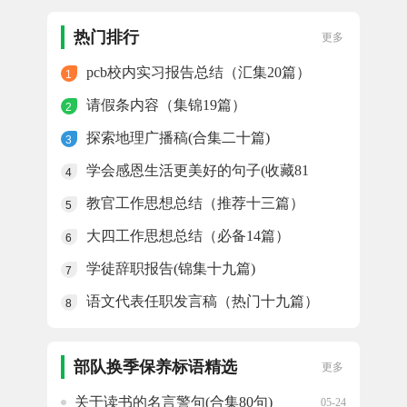
端午节休息的句子（锦集九十五
05-24
句）
热门排行
更多
pcb校内实习报告总结（汇集20篇）
1
请假条内容（集锦19篇）
2
探索地理广播稿(合集二十篇)
3
学会感恩生活更美好的句子(收藏81
4
句)
教官工作思想总结（推荐十三篇）
5
大四工作思想总结（必备14篇）
6
学徒辞职报告(锦集十九篇)
7
语文代表任职发言稿（热门十九篇）
8
部队换季保养标语精选
更多
关于读书的名言警句(合集80句)
05-24