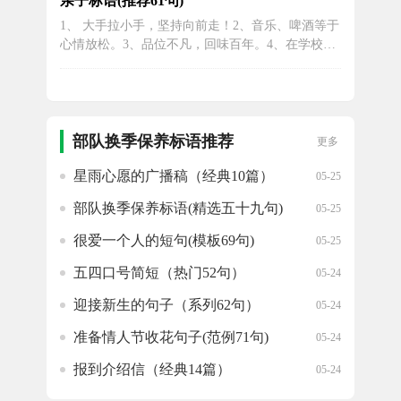
亲子标语(推荐61句)
起。我不相信，垃圾场里可以生产出精美的高品质
1、 大手拉小手，坚持向前走！2、音乐、啤酒等于
的产品来；我不相信，恶劣的环境中员工可以开心
心情放松。3、品位不凡，回味百年。4、在学校没
的创造性地工作，我真的不相信。2、女性...
有教的地方成功。5、 孩子们的未来，家长们的希
望！6、健康新鲜，新兴特色小吃。7、迈步皇
家，“斯”享人生。8、丰富的课外活动和领导人文思
想。9、乐山，乐山，和水，我和我的父母冲上
去。10、培养健康的个性，体...
部队换季保养标语推荐
更多
星雨心愿的广播稿（经典10篇）
05-25
部队换季保养标语(精选五十九句)
05-25
很爱一个人的短句(模板69句)
05-25
五四口号简短（热门52句）
05-24
迎接新生的句子（系列62句）
05-24
准备情人节收花句子(范例71句)
05-24
报到介绍信（经典14篇）
05-24