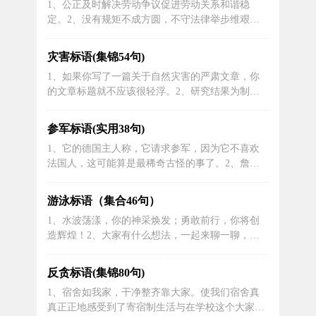
1、公正及时解决劳动争议促进劳动关系和谐稳
犯。5、考生应将答题卡、试卷、草稿纸等考试用
定。2、没有规矩不成方圆，不守法律举步维艰七
品放在指定位置。6、事实胜于雄辩。超...
五普法条幅宣传标语专题。3、全面落实依法治国
基本方略加快建设社会主义法治国家4、深入开展
灾害标语(集锦54句)
法制宣传教育，不断提高全民法律意识和法律素质
1、如果你写了一篇关于自然灾害的严肃文章，你
5、公正及时解决劳动争议促进劳动关联和谐稳定
的文章标题就不应该很轻浮。2、研究结果为制定
6、关注交通保护生命。7、弘扬法治精...
苏州河沿岸排水系统改造方案，控制上海市区雨涝
灾害提供了可靠依据。3、这是澳州历史上最惨重
参军标语(实用38句)
的自然灾害之一。4、携手积极防灾减灾，心与心
1、它的德国主人称，它请求参军，因为它不喜欢
共建和谐家园。5、以浙江省仙居县地质灾害调查
法国人，这可能算是最稀奇古怪的事了。2、詹妮
与区划项目为例，在分析当地实际地质情...
弗.劳伦斯的瑞依多利想要参军。3、我的曾祖父鲁
本和他的兄弟，当初因为不愿参军而离开了俄罗
游泳标语（集合46句）
斯。4、在坚守边陲的一线，祝福那些保家卫国的
1、水波荡漾，你的神采焕发；勇敢前行，你将创
英雄们，你们的无私奉献是我们国家的骄傲，愿你
造辉煌！2、大家有什么想法，一起来聊一聊，欢
们平安归来！5、保家卫国终无悔，驰骋...
迎在评论区留言转发3、我们在山间游泳，心情愉
快极了。4、游泳考试是对同学们游泳技能的一次
反贪标语(集锦80句)
全面测试，不仅考察速度，还考察技巧和耐力。
1、宿舍如我家，干净整齐靠大家。使我们宿舍真
5、儿童游泳池乐游，成人陪伴真的可以避免悲伤
真正正地感受到了寄宿制生活与在学校这个大家庭
6、奇怪，你说的话我都记得，你自己却忘...