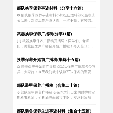
尊严！3、在团结中战胜困难，在拼搏中展现实
力！4、要提高消防部队的攻坚克难能力。5、执着
部队换季保养事迹材料（分享十六篇）
坚守，无畏冲锋，一往无前，誓与敌人同归于尽！
❂ 部队换季保养事迹材料小韩担任燃料部化验班班
6、车辆发动机每年在换季时都需要更换不同牌号
长以来，对待工作严谨认真、一丝不苟，有较强的
的机油。7、熬过了一个冬，终于迎来春...
工作责任心，有激情有干劲，不断增强自身工作技
能，发挥了班组“领头雁”作用。在能源保供期间，
武器换季保养广播稿(分享11篇)
带领一群“娘子军”，针对来煤量大，工作量繁重的
[1] 武器换季保养广播稿开播词：同学们、老师
实际，克服困难每日连续工作12小时，为能源保供
们，美校园之声广播台开始广播啦！今天是113班
作出了突出贡献。在班组管理中...
同学为你带来的，首先请听美文雅叙——《永远的
坐票》1、生活真是有趣：如果你只接受最好的，
换季保养开始前广播稿(集锦十五篇)
你经常会得到最好的。有一个人经常出差，经常买
⏣ 换季保养开始前广播稿 ⏣军队保养广播稿各位官
不到对号入坐的车票.可是无论长途短途，无论车上
兵，大家好！今天我们就来谈谈军队保养的重要性
多挤，他总能找到座位。他的办法...
及其方法。保养是一项日常任务，它对于保证装
备、武器的正常运转，延长使用寿命、保障军事行
部队装甲保养广播稿（合集二十篇）
动具有重要意义。无论是在训练中还是实战中，一
⬙ 部队装甲保养广播稿 ⬙保养窍门日常的维护时定
良好的保养都是决定胜负的重要因素。首先，我们
期检查机油，如机油液面超过下限，应及时添加。
来讲讲军队保养的重要性。军队保养是...
使用年限及里程较长及经常在恶劣条件下使用的车
辆，检查的频率要相应增加。这样，即便车辆出
部队装备保养先进事迹材料（集合十五篇）