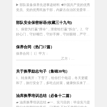
现“烧机油”的情况，也能做到“早发现早治疗”，减
▶️ 部队装备保养先进事迹材料 ◀️中国共产党的优秀
少维修费用。活塞顶部、活塞环槽、燃烧室、火花
党员、党的优秀民族干部，内蒙古自治区党委常
塞等部位形成积碳，加剧这些部位...
委、呼和浩特市委书记牛玉儒同志，因病医治无
效，于8月14日4时30分在北京不幸逝世，享年51
部队安全保密标语(收藏三十九句)
岁。牛玉儒同志1952年11月出生于内蒙古自治区通
1、保密为打赢“撑伞”，泄密给打赢“拆台”。2、守
辽市一个革命干部家庭。1970年5月在通辽县农村
好心门，守好嘴巴，守好手脚，守好眼睛，严守军
插队锻炼。 19...
事机密。3、人们期望国家安全；你有责任保守秘
密。4、没有民用电话，没有普通的密码电报，没
保养合同（热门17篇）
有普通的邮局。5、保守秘密才能赢得雨伞，泄露
保养合同 〖1〗甲方：
秘密才能赢得拆解。6、严格管理涉及机密的运营
___________________________乙方：
商，杜绝潜在的泄密。7、为了您...
___________________________乙方接受甲方委
托，双方同意根据本合同的条款对下表所列复印机
关于换季励志句子（集锦30句）
（以下简称合同机）进行完全服务（fsma）。品牌
1、转身离开：下雪了，给你打个电话，冬天更暖
型号系列号安装地点合同生效时计数器数保修期内
和了，旅行安全了，多吃点好菜，健康快乐来了，
基本收费保修期...
热腾腾的粥总是热腾腾的，感冒一走，亲朋好友问
候一声，短信会让你离开真情。2、唐患感冒，读
油库换季培训总结（必备十二篇）
经典，拜佛好；悟空感冒了，吃一个桃子，换一颗
▰ 油库换季培训总结 ▰一、实习目的：毕业实习是
好药丸；沙僧寒，水中搏击，体质强健好；而你，