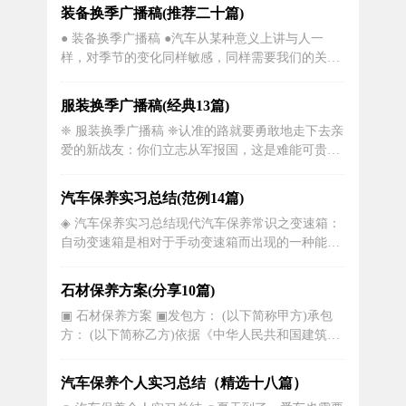
季。适应不同季节的装备换季，对我们的生活非常
装备换季广播稿(推荐二十篇)
重要。下面，让我们一起来了解一下吧！主持人：
● 装备换季广播稿 ●汽车从某种意义上讲与人一
天气的变化是不可避免的。每到春夏秋冬四季之
样，对季节的变化同样敏感，同样需要我们的关
交，我们都会遇到装备换季的问题。那...
爱。季节的变换会影响世间万物的变化，无论是动
物还是植物，都会根据季节的变换调整自己的生活
服装换季广播稿(经典13篇)
和生长方式。我们人类由一样，根据温度的变化选
❈ 服装换季广播稿 ❈认准的路就要勇敢地走下去亲
择不同的服装，对于抵抗力较低的人要更加注意，
爱的新战友：你们立志从军报国，这是难能可贵
不然很有可能生病，一般在换季时我们更...
的。同志们经过慎重的选择，怀揣着火热的理想和
坚定的信念投入多姿多彩的军旅生活，不仅仅是一
汽车保养实习总结(范例14篇)
个服兵役尽义务的问题，这将对你的一生都产生重
◈ 汽车保养实习总结现代汽车保养常识之变速箱：
大的影响。军营是一所大学校，在这个大学校里你
自动变速箱是相对于手动变速箱而出现的一种能够
们要学军事、学政治、学业务...
自动根据汽车车速和发动机转速来进行自动换挡操
纵的变速装置。目前汽车自动变速箱常见的有四种
石材保养方案(分享10篇)
型式，分别是液力自动变速箱(AT)、机械无级自动
▣ 石材保养方案 ▣发包方： (以下简称甲方)承包
变速箱(CVT)、电控机械自动变速箱(AMT)和双离
方： (以下简称乙方)依据《中华人民共和国建筑
合自动变速箱。了解到变...
法》、《中华人民共和国合同法》及其他有关法
律、行政法规，遵守平等自愿、公平和诚实信用的
汽车保养个人实习总结（精选十八篇）
原则，甲、乙双方经友好协商，就xx施工事项协商