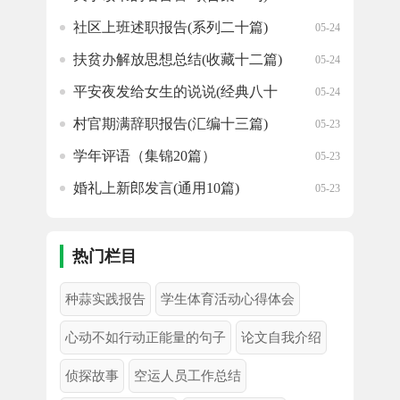
社区上班述职报告(系列二十篇)
05-24
扶贫办解放思想总结(收藏十二篇)
05-24
平安夜发给女生的说说(经典八十
05-24
七句)
村官期满辞职报告(汇编十三篇)
05-23
学年评语（集锦20篇）
05-23
婚礼上新郎发言(通用10篇)
05-23
写早晨薄雾的优美句子(推荐七十
05-23
七句)
热门栏目
种蒜实践报告
学生体育活动心得体会
心动不如行动正能量的句子
论文自我介绍
侦探故事
空运人员工作总结