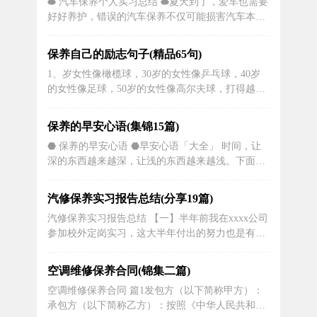
⬬ 汽车保养个人实习总结 ⬬夏天到了，爱车也需要
一致，签订本合同。一、工程概况及承包范围1、
好好养护，错误的汽车保养不仅可能损害汽车本
工程名称：2、工程地点：3、...
身，更有可能危及行车安全，养车不能有的几个误
区，马上告诉你!误区一：洗车像洗澡——损空调夏
保养自己的励志句子(精品65句)
季气温升高，灰尘加大，车身容易脏，车主洗车的
1、岁女性像橄榄球，30岁的女性像乒乓球，40岁
频率也开始上升，很多车主在洗车时也希望像给自
的女性像足球，50岁的女性像高尔夫球，打得越远
己洗澡一样把爱车洗得干净彻底...
越好。2、最好的护肤品是自信，最好的化妆是微
笑，最好的保养方法是积极向上。3、女人才华横
保养的早安心语(集锦15篇)
溢，保养让你的外表更好地展现你的内在魅力。
⬣ 保养的早安心语 ⬣早安心语「大全」 时间，让
4、追求完美不仅仅是一种欲望，更是女人对自己
深的东西越来越深，让浅的东西越来越浅。下面是
的尊重。5、只要以积极的心态去观...
关于早安心语大全，希望大家喜欢! 是走是留，一
切都自有安排。 亲爱的该起床了，别睡了，快变小
汽修保养实习报告总结(分享19篇)
猪了，哈哈哈哈哈~~，我想你了，你想我吗? 轻轻
汽修保养实习报告总结 【一】半年前我在xxxx公司
划开窗布，一片阳光披...
参加校外定岗实习，这大半年付出的努力也是有所
回报的，在这里我接触到得是我从没有接触过的行
业，原来我是在学校学习的汽车检测与维修技术，
空调维修保养合同(锦集二篇)
来到了xxxx公司的第一天就被分配到了涂装部门，
空调维修保养合同 篇1发包方（以下简称甲方）：
我根本不知道这是怎样的一个部门，将面临我的工
承包方（以下简称乙方）：按照《中华人民共和国
作是怎么样的，直到后来我可...