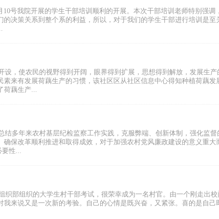
年x月10号我院开展的学生干部培训顺利的开展。本次干部培训老师特别强调
们的决策关系到整个系的利益，所以，对于我们的学生干部进行培训是至
.
的开设，使农民的视野得到开阔，眼界得到扩展，思想得到解放，发展生产
民素来有发展荷藕生产的习惯，该社区区从社区信息中心得知种植荷藕发
藕生产...
，是总结多年来农村基层纪检监察工作实践，克服弊端、创新体制，强化监督
。确保改革顺利推进和取得成效，对于加强农村党风廉政建设的意义重大
性...
加市委组织部组织的大学生村干部考试，很荣幸成为一名村官。由一个刚走出校
对我来说又是一次新的考验。自己的心情是既兴奋，又紧张。喜的是自己