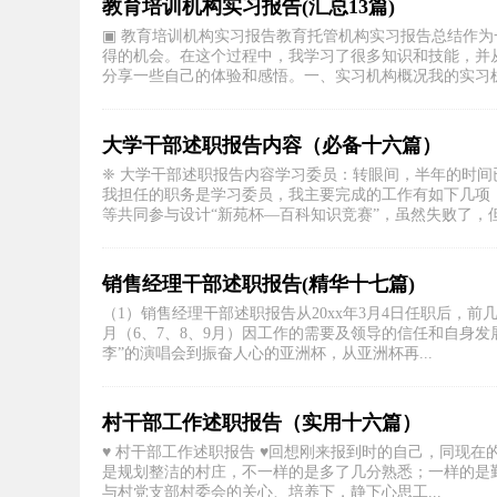
教育培训机构实习报告(汇总13篇)
▣ 教育培训机构实习报告教育托管机构实习报告总结作
得的机会。在这个过程中，我学习了很多知识和技能，并
分享一些自己的体验和感悟。一、实习机构概况我的实习机构
大学干部述职报告内容（必备十六篇）
❈ 大学干部述职报告内容学习委员：转眼间，半年的时
我担任的职务是学习委员，我主要完成的工作有如下几项
等共同参与设计“新苑杯—百科知识竞赛”，虽然失败了，但是
销售经理干部述职报告(精华十七篇)
（1）销售经理干部述职报告从20xx年3月4日任职后，
月（6、7、8、9月）因工作的需要及领导的信任和自身
李”的演唱会到振奋人心的亚洲杯，从亚洲杯再...
村干部工作述职报告（实用十六篇）
♥️ 村干部工作述职报告 ♥️回想刚来报到时的自己，同
是规划整洁的村庄，不一样的是多了几分熟悉；一样的是
与村党支部村委会的关心、培养下，静下心思工...