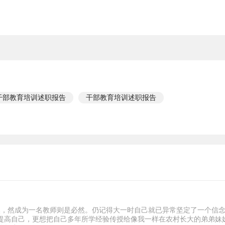
干部教育培训述职报告
干部教育培训述职报告
偶然，然成为一名教师则是必然。仍记得大一时自己就已异常坚定了一个信
提高自己，更想把自己多年所学经验传授给像我一样在农村长大的弟弟妹