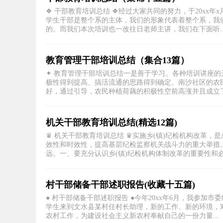
❖ 干部教育培训总结 ❖经过大家共同的努力，于20xx
学生干部是整个系的主体，我们的形象代表着整个系，我
的。而我们本次培训也一改往日老师主讲，我们在下面听..
教育管理干部培训总结（集合13篇）
✦ 教育管理干部培训总结一是善于学习。各种培训讲座
极性得到提高、搞活流通的思路得到确定。南沙社区的农
好，通过引导，农民种植荷藕的积极性空前高涨并且成立了荷
机关干部教育培训总结(精选12篇)
♛ 机关干部教育培训总结 ♛实施乡(镇)纪检机构改革
效性和时效性，提高基层纪检监察机关战斗力的重大举措
远。一、要充分认识乡(镇)纪检机构体制改革的重要性和必要
村干部储备干部述职报告(收藏十五篇)
● 村干部储备干部述职报告 ●今年20xx年6月，我参
学生来到文水县某村任村长助理，新的工作、新的环境，
农村工作，为建设社会主义新农村奉献自己的一份力量...