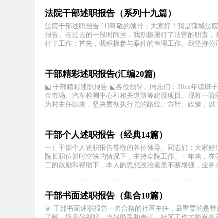
法院干部述职报告（系列十九篇）
法院干部述职报告 [1]尊敬的领导：大家好！我是蒲城
报告。在过去的一段时间里，我积极履行了法官的职责，
行了工作：首先，我积极参与案件的审理工作。我坚持公正、
干部精彩述职报告(汇编20篇)
⬕ 干部精彩述职报告 ⬕各位领导、同志们：20xx年
金市场、汽车检测中心和相关道路等建设项目。现将一阶
为村主任以来，坚决贯彻执行党的路线、方针、政策，以“三
干部个人述职报告（经典14篇）
一）干部个人述职报告尊敬的各位领导、同志们：大家好
院长职位暂时空缺的情况下，主持全院工作。一年来，在
工的鼓励和帮助下，本人的思想政治素质不断增强，业务水平
干部书面述职报告（集合10篇）
♛ 干部书面述职报告一名合格的社区主任，最重要的是
了解，培养好副职，当好助手和参谋，社区工作才能有条