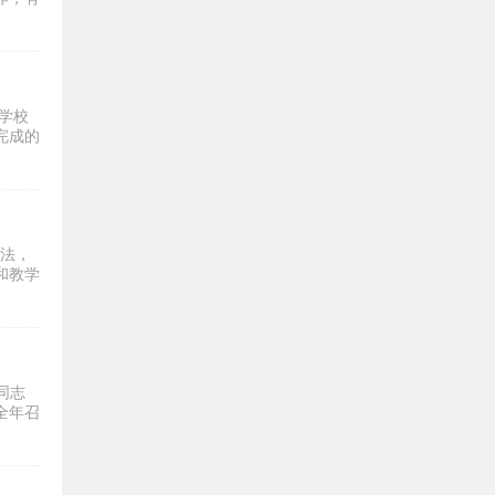
学校
完成的
方法，
和教学
同志
全年召