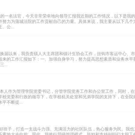
法院的一名法官，今天非常荣幸地向领导汇报我近期的工作情况，以下是我
并努力为蒲城法院的工作贡献自己的力量。具体来说，我主要从以下几个
公...
镇班子换届以来，我负责镇人大主席团和镇计生协会工作，挂钩市客运中心、
段来的工作汇报如下：一、加强自身学习，努力提高思想素质和业务水平
...
!本人作为管理学院党委书记，分管学院党务工作和办公室工作，同时，在
学校党委和行政的领导下，在学校机关处室和兄弟学院的支持下，在全院
不断提...
带好班子，打造一支战斗力强、充满活力的社区队伍，热心服务为民。我也
不紊地大步向前。因此，我推行层级管理模式，鼓励和支持副职们大胆工