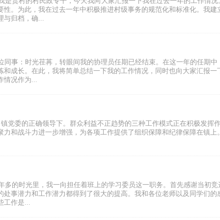
！我是贵村的村民政专干，今天我向大家汇报一下我在过去一年的工作情况
要性。为此，我在过去一年中积极推进村级事务的规范化和标准化。我建
归档，确...
各位同事：时光荏苒，转眼间我的协理员任期已经结束。在这一年的任期中
炼和成长。在此，我将简单总结一下我的工作情况，同时也向大家汇报一
况作为...
纪委、镇党委的正确领导下。群众利益不正趋势的三种工作模式正在积极发挥
聚力和战斗力进一步增强，为各项工作提供了组织保障和纪律保障在镇上
两年多的时光里，我一向担任着班上的学习委员这一职务。首先感谢当初竞
的处事潜力和工作潜力都得到了很大的提高。我和各位老师以及同学们的
作是...