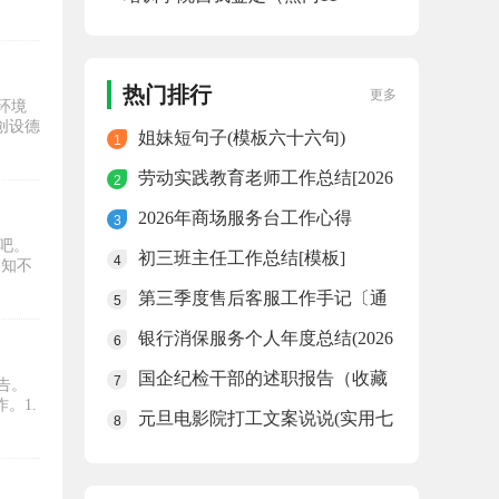
篇）
热门排行
更多
环境
创设德
姐妹短句子(模板六十六句)
1
劳动实践教育老师工作总结[2026
2
精辟]
2026年商场服务台工作心得
3
吧。
初三班主任工作总结[模板]
4
不知不
第三季度售后客服工作手记〔通
5
用〕
银行消保服务个人年度总结(2026
6
免费)
国企纪检干部的述职报告（收藏
7
告。
11篇）
。1.
元旦电影院打工文案说说(实用七
8
十一句)