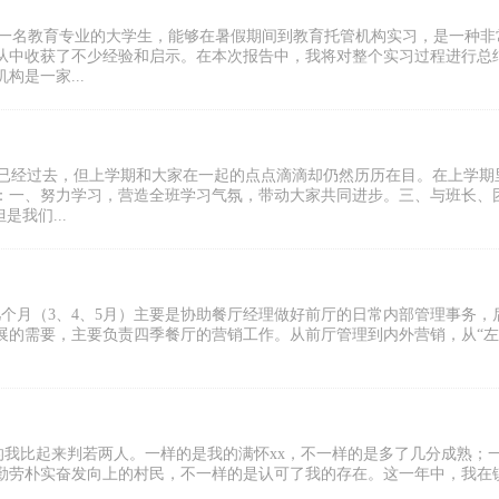
为一名教育专业的大学生，能够在暑假期间到教育托管机构实习，是一种非
从中收获了不少经验和启示。在本次报告中，我将对整个实习过程进行总
是一家...
间已经过去，但上学期和大家在一起的点点滴滴却仍然历历在目。在上学期
：一、努力学习，营造全班学习气氛，带动大家共同进步。三、与班长、
我们...
前几个月（3、4、5月）主要是协助餐厅经理做好前厅的日常内部管理事务，
发展的需要，主要负责四季餐厅的营销工作。从前厅管理到内外营销，从“
现在的我比起来判若两人。一样的是我的满怀xx，不一样的是多了几分成熟；
勤劳朴实奋发向上的村民，不一样的是认可了我的存在。这一年中，我在