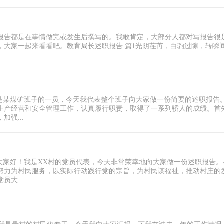
报告都是在事情做完或发生后撰写的。我敢肯定，大部分人都对写报告很
，大家一起来看看吧。教育局长述职报告 篇1光阴荏苒，白驹过隙，转瞬
.
我是某煤矿班子的一员，今天我代表整个班子向大家做一份简要的述职报告
生产经营和安全管理工作，认真履行职责，取得了一系列骄人的成绩。首
强...
：大家好！我是XX村的党员代表，今天非常荣幸地向大家做一份述职报告。
努力为村民服务，以实际行动践行党的宗旨，为村民谋福祉，推动村庄的
大...