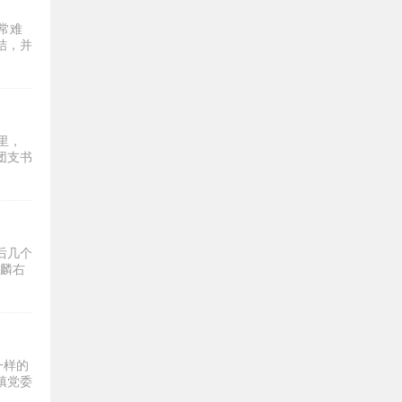
常难
结，并
里，
团支书
后几个
左麟右
一样的
镇党委