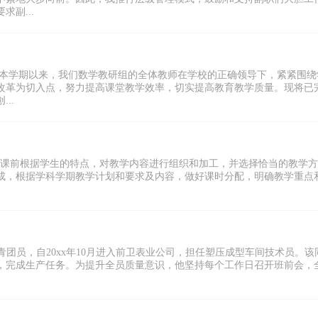
副...
，本学期以来，我们数学教研组的全体教师在学校的正确领导下，紧紧围绕
改革为切入点，努力提高课堂教学效率，切实提高教育教学质量。现将已
..
在课前根据学生的特点，对教学内容进行组织和加工，并选择恰当的教学
成，根据学科学期教学计划和要求及内容，做好课时分配，明确教学重点
，共青团员，自20xx年10月进入前卫表业公司，担任塑压成型车间技术员。该
，完成生产任务。为提升全员质量意识，他坚持每个工作日召开班前会，