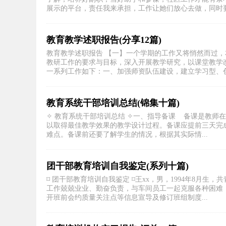
展示的平台，责任我来承担，工作让她们放心去做，同时要求
教育教学述职报告(分享12篇)
教育教学述职报告 【一】一个学期的工作又将悄然而过
教研工作的要求与目标，深入开展教学研究，以课堂教学
一系列工作如下：一、加强师资队伍建设，建立学习型、创.
教育系统干部培训总结(锦集十篇)
✧ 教育系统干部培训总结 ✧一、指导备课 备课是教师
以取得最佳教学效果的教学设计过程。备课应提前三天完
难点。备课前还要了解学生的情况，根据其实际情...
团干部教育培训自我鉴定(系列十篇)
⌑ 团干部教育培训自我鉴定 ⌑王xx，男，1994年8月生
工作兢兢业业、勤奋负责，与车间员工一起克服各种困难
开班前会约质量关注点等信息宣导及修订班组制度...