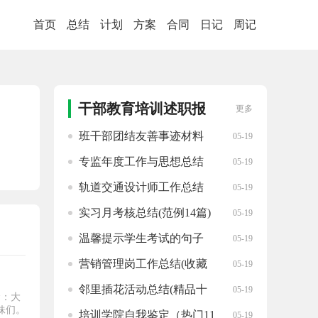
首页
总结
计划
方案
合同
日记
周记
干部教育培训述职报
更多
告推荐
班干部团结友善事迹材料
05-19
(模板20篇)
专监年度工作与思想总结
05-19
（汇编十篇）
轨道交通设计师工作总结
05-19
(模板18篇)
实习月考核总结(范例14篇)
05-19
温馨提示学生考试的句子
05-19
（汇集43句）
营销管理岗工作总结(收藏
05-19
19篇)
邻里插花活动总结(精品十
05-19
念：大
五篇)
妹们。
培训学院自我鉴定（热门11
05-19