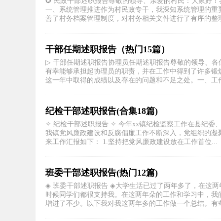
✪ 民政干部述职报告尊敬的领导、亲爱的村民：大家好
一、系统管理推进作为村民政专干，我深知系统管理的重
善了村务档案管理制度，对村务相关文件进行了有序的整理与
干部任期述职报告（热门15篇）
▷ 干部任期述职报告协理员任期述职报告尊敬的领导、
有幸能够承担起协理员的职责，并在工作中得到了许多锻
这一年中取得的成绩以及存在的问题和不足之处。一、工作情
纪检干部述职报告(合集18篇)
✧ 纪检干部述职报告 ✧ 今年xx镇纪检监察工作在县
我镇党风廉政建设和反腐倡廉工作不断深入，党组织的凝
来工作汇报如下： 1.坚持把党风廉政建设放在工作首位...
班委干部述职报告(热门12篇)
◈ 班委干部述职报告 ◈大学生活已过了两年多了，在这
时候同学们都很支持我。在这两年朵的工作和学习中，我
增进了不少。以下我对我这两年多的工作做一个总结。有些工