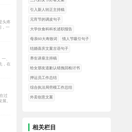
引入新人转正主持稿
元宵节的调皮句子
是头疼
间，一
大学伙食科科长述职报告
母亲60大寿致词
情人节吸引句子
结婚喜庆文案古语句子
养生讲座主持稿
。一、
先，在
给女朋友道歉认错挽回检讨书
押运员工作总结
综合执法局劳模工作总结
在过
外卖创意文案
发展。
相关栏目