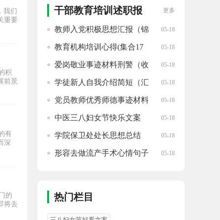
干部教育培训述职报
更多
，我们
关重要
告精选
教师入党积极思想汇报（锦
05-18
集14篇）
教育机构培训心得(集合17
05-18
篇)
爱岗敬业事迹材料刑警（收
05-18
的积
藏19篇）
展前景
学徒新人自我介绍简短（汇
05-18
总17篇）
党员教师优秀师德事迹材料
05-18
(分享十五篇)
中医三八妇女节快乐文案
05-18
（汇总99句）
的有
学院保卫处处长思想总结
05-18
而深
(精选14篇)
形容去做流产手术心情句子
05-18
(范本三十九句)
门的
热门栏目
即将去
三八妇女节好看文案