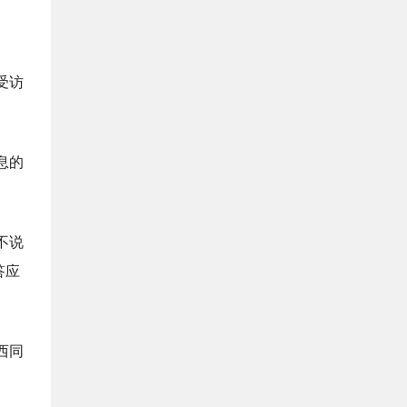
受访
息的
不说
答应
西同