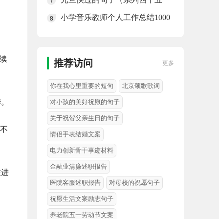
7
句）
小学音乐教师个人工作总结1000
8
字(汇编十二篇)
续
推荐访问
更多
你在我心里重要的短句
北京颂歌歌词
哗。
对小孩的美好祝愿的句子
关于祝贺父亲生日的句子
到不
情侣手表结婚文案
电力创新骨干事迹材料
金融业清廉述职报告
在进
医院客服述职报告
对母校的祝愿句子
祝愿生活文案励志句子
养老院五一劳动节文案