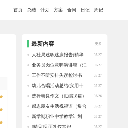
首页
总结
计划
方案
合同
日记
周记
最新内容
更多
人社局述职述廉报告(精华
05-27
二十篇)
业务员岗位竞聘演讲稿（汇
05-27
集十五篇）
工作不听安排失误检讨书
05-27
（分享十五篇）
幼儿合唱活动总结(实用十
05-27
四篇)
选择善良作文（汇编18篇）
05-26
感恩朋友生活祝福语（集合
05-27
85句）
新学期职业中学教学计划
05-27
(精华二十篇)
[精品]见面礼仪常识
05-27