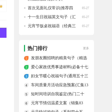
首次见面礼仪常识(推荐四
05-27
篇)
十一生日祝福英文句子（汇
05-27
集三十二句）
元宵节饭桌祝福语（经典三
05-27
十九句）
热门排行
更多
发朋友圈招聘的精美句子（精选
1
四十句）
爱心家政优秀事迹材料(必备十七
2
篇)
妇女节暖心祝福句子(通用五十三
3
句)
车间质量月活动应急预案(汇集13
4
篇)
短时间培训自我鉴定(热门二十
5
篇)
元宵节情侣温柔文案（锦集83
6
句）
元旦快过的句子（系列四十五