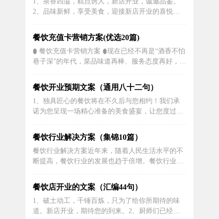
1、茶香四溢，糕点诱人，新店开业，诚邀品鉴。
也可以选择一杯美酒搭配我们新店最好的披萨，烤
2、品味新鲜，享受美食，迎接新店开业的喜悦，
鸡和其它美食佳肴!6、具备丰富酒水知识...
准备好您的味蕾，因为我们将为您奉上超乎想象的
美味佳肴。3、前台接待员急聘！有服务经验者优
餐饮充值卡营销方案(优选20篇)
先考虑！报酬丰厚，福利待遇周到，等你来开启与
⬮ 餐饮充值卡营销方案 ⬮现在已经不再是“酒香不怕
顾客互动的美好旅程！4、尊敬的食客们，激动的
巷子深”的年代，菜品味道再棒、服务态度再好，宣
告诉您，我们新店即将开业，敬请期待美...
传做的不到位，就无法开掘大量的消费者。对即将
开业的新餐厅，宣传尤其重要!1、通过在报纸上发
餐饮开业预期文案（通用八十二句）
布内容：a、有关新店开张信息。b、有关开业当天
1、独具匠心的餐饮将在不久后与您相约！我们承
活动信息。c、有关餐厅文化信息。作用：发布喜庆
诺为您呈现一场精心准备的美食盛宴，让您度过一
祝贺广告，营造开业庆典...
个难忘的开业日。2、寻找旅途中的人间烟火，新
店开业，初心不改，只为那一份让人念念不忘的味
餐饮行业解决方案（集锦10篇）
道。3、提价时点不确定、终端销售回暖速度低于
餐饮行业解决方案近年来，随着人民生活水平的不
预期。4、那么，此时此刻，请让我们以一款别具
断提高，餐饮行业的发展也趋于倍增。餐饮行业作
匠心的招牌菜作为开业的代表——我们自...
为服务性行业，对服务质量的要求也越来越高。同
时，餐饮行业面临的压力也越来越大，如人力资源
餐饮店开业的文案（汇编44句）
成本、管理难度、食品安全、供应链风险等问题。
1、破土动工，千锤百炼，只为了给你所期待的味
为了应对这些压力，餐饮行业需要制定科学的管理
道。新店开业，期待您的到来。2、厨师们已经在
策略，不断提升服务质量和形象，提高...