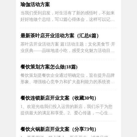
业活动的营销策划方案，敬请阅读，希望对大家有
瑜伽活动方案
所帮助。
当我们受到启发，对生活有了新的感悟时，不如来
好好地做个总结，写12篇心得体会，这样可以记录
我们的思想活动。那么心得体会到底应该怎么写
呢？下面是小编为大家整理的瑜伽课心得，欢迎大
最新茶叶店开业活动方案（汇总6篇）
家借鉴与参考，希望对大家有所帮助。瑜伽活动方
茶叶店开业活动方案 篇1活动主题：文化美食节·开
案 篇1为进一步加强我校大学生心理健康教育工
业庆典——品味地道小吃，感受文化魅力活动目
作，营造良好的心理健康教育氛...
标：结合地方文化特色，打造一场集美食、文化、
娱乐于一体的开业庆典，提升品牌形象。活动内
餐饮策划方案怎么做(18篇)
容：文化展示：在店内或店外设置文化展示区，展
餐饮策划是餐饮企业通过明确定位，旨在提升品牌
示地方特色文化、历史背景、传统工艺等，增加顾
形象、增强核心竞争力和扩大盈利能力的系统资源
客的文化体验。美...
整合活动。以下是一些餐饮策划方案的建议，欢迎
参考。
餐饮连锁新店开业文案（收藏30句）
1、欢迎光临我们投入运营的新店，我们乐于为您
提供最大的满足和享受。2、爱心传递，一心生
活！3、美食的香气弥漫着整个城市，因为我们的
新店即将开业！4、新店开业限时特惠，点一份菜
餐饮火锅新店开业文案（分享73句）
肴即可获得一份免费的饮料，还等什么呢？5、您