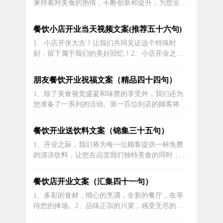
秉持着对美食的热情，不断创新和提升，为您呈现
香味俱佳的菜肴，承载着我们对父亲的无...
更好的美味选择。2、品味精致的料理，感受不一
样的人生百味。3、欢迎来到我们的餐饮店，每一
餐饮小店开业当天视频文案(推荐五十六句)
道菜都是我们用心制作的美味佳肴，期待您的品
1、小店开张大吉！让我们共同见证这个特殊时
尝。4、敲开幸福的大门，开启美食的奇妙之旅。
刻，留下属于我们的美好回忆！2、小店开业之
5、装修风格融合了时尚与舒适，我们希望...
际，特别准备了限时优惠，快来抢购吧！让您的购
物更加超值！3、在这个美好的日子里，谢谢大家
朋友餐饮开业祝福文案（精品四十四句）
陪伴我们走过开店的每一步，今天的剪彩是小店发
1、除了美食视觉盛宴和味蕾的享受外，我们还为
展的新起点！4、您的到来是我们小店最美的开业
您准备了一系列的活动。第一百位到店的顾客将获
礼物，让我们共同创造美好时光吧！5、每一...
得免费体验一道特色美食的机会，让您的味蕾先行
一步领略到我们的独到之处！2、超值优惠，拉丝
餐饮开业送饮料文案（锦集三十五句）
奶茶仅需15元！快来我们新开业的奶茶店，充满浓
1、开业之际，我们将为每一位顾客提供一杯免费
浓的花果香，一饮难忘！3、这里有热情的服务，
的清凉饮料，让您在品尝我们独特美食的同时，也
美味的菜肴，欢乐的氛围，一定能让您...
能在炎炎夏日中消暑解渴。欢迎大家踊跃光临，与
我们一同庆祝这个重要时刻！2、不仅仅是美食，
餐饮店开业文案（汇集四十一句）
我们还为您准备了一系列精彩的文娱活动，让您享
1、多彩的食材，细心的烹调，全新的餐厅，在等
受愉悦的用餐时光。3、亲爱的朋友们，您期待已
待您的捧场。2、品味正宗的川菜，感受无尽的美
久的日子终于来临了！我们盛大开业，将...
味！我们餐饮店为您呈现最正宗、最地道的川菜，