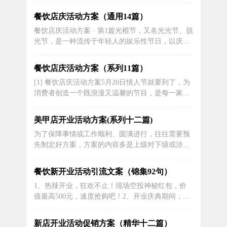
将开业，准备用美食征服您的味蕾！期待与您共度
美好时光。3、来自世界各地的精英大厨将带您踏
餐饮店庆活动方案（通用14篇）
上一场穿越时空的美食之旅，让您的味蕾充满惊喜
餐饮店庆活动方案 · 第1篇光棍节，又名光光节、脱
和满足。4、这里有热情的服务，美味的菜肴，欢
光节，是一种流传于年轻人的娱乐性节日，以庆祝
乐的氛围，一定能让您留连忘返！5、让...
自己仍是单身一族为傲(“光棍”的意思便是“单身”)。
光棍节产生于校园，并通过网络等媒介传播，逐渐
餐饮店庆活动方案（系列11篇）
形成了一种光棍节的文化。现在，就来看看以下两
[1] 餐饮店庆活动方案5月20日情人节就要到了，为
篇关于光棍节活动策划的方案吧!大学光棍节舞会活
消费者创造一个既浪漫又温馨的节目，是每一家酒
动策划活动背景：光棍...
店都在努力的工作，多年来，也一直是送玫瑰、送
巧克力布置一下场地来向消费者传送这个节目的讯
美甲店开业活动方案(系列十二篇)
息。根据我们山庄自身的经营特色，根据常消费熟
为了保障事情或工作顺利、圆满进行，往往需要预
客的消费习惯。今年，我们制定出以下情人节推广
先制定好方案，方案的内容多是上级对下级或涉及
计划。一、活动主题_酒店_情...
面比较大的工作，一般都用带“文件头”形式下发。
优秀的方案都具备一些什么特点呢？以下是小编为
餐饮新开业活动引流文案（锦集92句）
大家收集的美甲店活动方案，仅供参考，欢迎大家
1、热辣开业，狂欢不止！现场空投神秘红包，价
阅读。美甲店开业活动方案 篇1一、夏季美甲活动
值最高500元，速度抢购吧！2、开业庆典期间，购
方案——免费试做夏季...
买任意套餐即可免费获赠精美火锅工具一套，助您
成为火锅大厨！3、我们精心打造的健身中心留给
新店开业活动促销方案（精华十二篇）