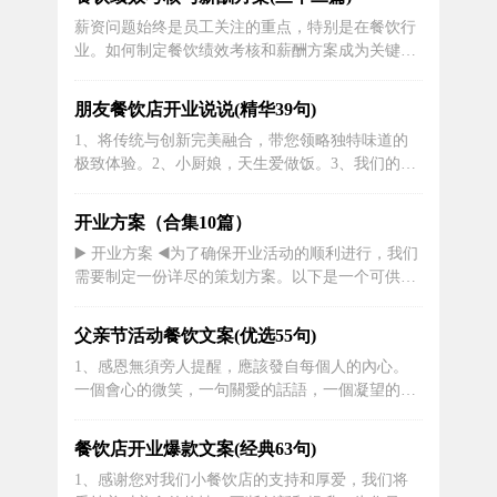
旅！3、【味觉的盛宴】我们将餐饮当作艺术，每
薪资问题始终是员工关注的重点，特别是在餐饮行
道菜肴都是独一无二的创作。用心准备每一道佳
业。如何制定餐饮绩效考核和薪酬方案成为关键。
肴，我们致力于让您的味觉得到全新的享受...
以下是小编为您整理的餐饮绩效考核与薪酬方案范
本，供您参考与阅读！
朋友餐饮店开业说说(精华39句)
1、将传统与创新完美融合，带您领略独特味道的
极致体验。2、小厨娘，天生爱做饭。3、我们的厨
师团队精心研发每道菜品，希望能够传递给您难以
忘怀的美味体验。4、中华美食，情结四海。5、“美
开业方案（合集10篇）
食从此，乘风破浪，便有你我。”全新餐饮店开业，
▶️ 开业方案 ◀️为了确保开业活动的顺利进行，我们
味觉冒险家们，欢迎上船！6、我们注重每一位顾
需要制定一份详尽的策划方案。以下是一个可供参
客的体验，从食材的选择到烹饪...
考的开业策划方案。一、目的和目标在制定开业策
划方案时，我们需要明确目标和目的。目标是指挥
父亲节活动餐饮文案(优选55句)
我们前进的指南针，而目的则是我们为了实现目标
1、感恩無須旁人提醒，應該發自每個人的內心。
而制定的具体计划。对于开业活动，我们的目的可
一個會心的微笑，一句關愛的話語，一個凝望的眼
能是为了提高品牌...
神，一種溫暖的觸摸，無不是感恩的載體。2、一
份美味可口的餐饮套餐，不仅能满足父亲子女的胃
餐饮店开业爆款文案(经典63句)
口，同时也是一份感情的表达和见证。3、三室一
1、感谢您对我们小餐饮店的支持和厚爱，我们将
厅祝天下含辛茹苦的父亲们节日快乐4、一道道色