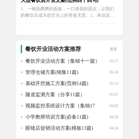
大型餐饮店开业文案(范例四十四句)
腹之欲！早来早享受，带上你的好胃口，一起来庆
1、一碗热腾腾的面条，一口香甜的甜点，让我们
祝吧！5、道道现炒，抢位趁早，食材新鲜，香满
的餐饮店成为您舌尖上的美食天堂。2、来自远方
人间，吃得放心，聚得开心。6、...
的美食，带给你不一样的惊喜。新店开业，让我们
共同来探索这世界的美！3、闻一抹花香，尝一口
美味，您将被我们餐饮店独特的菜品所倾倒！4、
品尝到我们小餐饮店所提供的美食，您将会觉得时
间过得太快，因为这里是一个无比愉悦的...
餐饮开业活动方案推荐
更多
餐饮开业活动方案（集锦十一篇）
05-17
管理仓储方案(锦集11篇)
05-16
基础开挖施工方案(范例14篇)
05-13
隧道监测方案（分享11篇）
05-07
视频监控系统设计方案（集锦17
05-02
篇）
小学教师培训方案(必备11篇)
04-29
眼镜店促销活动方案(模板13篇)
04-24