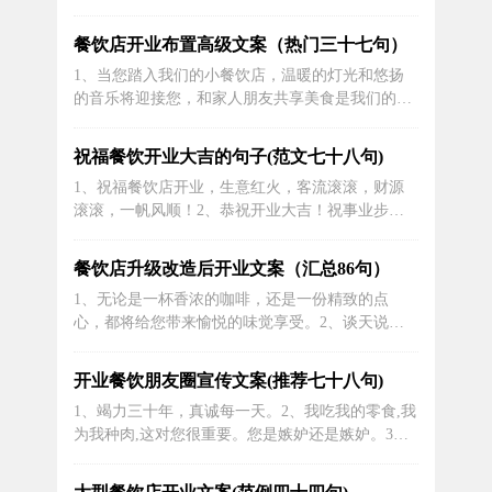
以提升参与者的体验，并确保安全及高效的操作流
程。同时，需考虑到天气等外部因素，灵活调整活
餐饮店开业布置高级文案（热门三十七句）
动安排。
1、当您踏入我们的小餐饮店，温暖的灯光和悠扬
的音乐将迎接您，和家人朋友共享美食是我们的初
衷。2、祝餐厅新店开业，生意兴旺！愿你的每一
块钱都能买到实在的好味道。3、无论是家庭聚
祝福餐饮开业大吉的句子(范文七十八句)
餐、朋友聚会还是商务宴请，我们都将为您提供高
1、祝福餐饮店开业，生意红火，客流滚滚，财源
品质的餐饮服务。欢迎预约！4、在您的味觉上演
滚滚，一帆风顺！2、恭祝开业大吉！祝事业步步
一场奇幻之旅，一餐尽展饕餮盛宴！5、每...
高，万事如意，钞票满满如金山，财富源源不断！
3、鸿运当头，财源滚滚！开业大吉，生意红火！
餐饮店升级改造后开业文案（汇总86句）
4、恭贺开张，致此几句箴言略表心意。欢天喜
1、无论是一杯香浓的咖啡，还是一份精致的点
地，命运利市，和气干事，人气高涨，顾客为上，
心，都将给您带来愉悦的味觉享受。2、谈天说
钱途无量，结壮能干，蒸蒸向上。5、东风...
地，举杯言欢，餐馆新店开业，与你相聚在美食的
海洋里。3、欢迎光临！我们的餐饮店正式开业
开业餐饮朋友圈宣传文案(推荐七十八句)
啦！快来品尝我们精心制作的美食吧！4、“美食从
1、竭力三十年，真诚每一天。2、我吃我的零食,我
此，乘风破浪，便有你我。”全新餐饮店开业，味觉
为我种肉,这对您很重要。您是嫉妒还是嫉妒。3、
冒险家们，欢迎上船！5、当您走进我们的...
道不尽的美味，忘不了的百年。4、开业庆祝，超
值优惠来袭！所有单点菜品一律八折，满足你的口