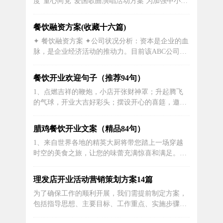
度“童心向党”爱国歌曲演唱活动方案 为加强中小学
些基本情况：在合肥市，他有四家分店，...
生思想道德建设，切实增进未成年人爱党爱国爱社
会主义的情感，进一步丰富中小学生的精神文化生
餐饮融资方案(收藏十六篇)
活，结合体育艺术“2+2”活动的开展，加强社会主义
✦ 餐饮融资方案 ✦公司状况分析：资本是企业的血
核心价值体系建设，特制定“童心向党”年度实施方
脉，是企业经济活动的推动力。目前该ABC公司所
案。一、指导思想...
需要的总金额为4400万元，其中进口设备需要1400
万元(按1美元约为7元)，国内配套资金需要3200万
餐饮开业欢迎句子（推荐94句）
元，且公司自由资金为1000万元，还需2400万元来
1、点燃吉祥的鞭炮，小店开张财神罩；升起腾飞
投产。鉴于目前国内外的经济形势特制定两套融资
的气球，开业大吉好彩头；摆设开心的喜筵，邀请
方案。...
好友来光临。在小店开业之际，希望你来捧场，小
弟还靠你帮忙！我要多多敬你酒哟！2、朋友新店
腊鸡餐饮开业文案（精品84句）
开业的祝福句子 篇一3、新店开业，送你一棵牡丹
1、来自世界各地的精英大厨将带您踏上一场穿越
花，愿花开富贵，财源广；送你一枝梅花，愿紫气
时空的美食之旅，让您的味蕾充满惊喜和满足。
东升，财运旺；送你一句有钱花，愿生...
2、【欢迎品味】我们诚挚邀请您品尝我们新开业
的餐馆。新颖的菜单、舒适的用餐环境，以及热情
理发店开业活动营销策划方案14篇
周到的服务，将为您呈献一次绝味美食之旅。3、
为了确保工作的顺利开展，我们需提前制定方案，
融合传统精髓，呈现古风餐饮的精湛之作。4、亲
包括指导思想、主要目标、工作重点、实施步骤、
爱的顾客，您的喜爱是我们最大的动力，感...
政策措施及具体要求等要素。本文将分享理发店开