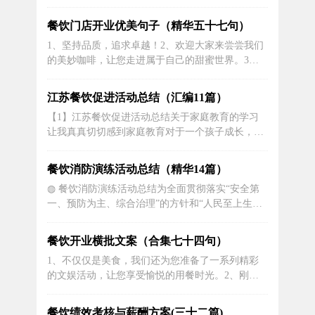
厨房热火朝天地为您烹饪，期待您的光临捧场。
3、我们期待用心制作的美食，能在你的口中化为
餐饮门店开业优美句子（精华五十七句）
甜蜜的回忆。餐厅新店开业，只等你来品尝。4、
1、坚持品质，追求卓越！2、欢迎大家来尝尝我们
在这里，感受你从未有过的美食体验，我们等候您
的美妙咖啡，让您走进属于自己的甜蜜世界。3、
的光临！5、闻一抹花香，尝一口美味，您...
今天是我们门店开业的大日子，欢迎大家莅临参
观！4、哇！新品热销，限时抢购！5、龙凤呈祥，
江苏餐饮促进活动总结（汇编11篇）
欢天喜地迎新春！6、多重优惠，等你来撩！7、快
【1】江苏餐饮促进活动总结关于家庭教育的学习
乐在这里，幸福在这里！让我们共同开启新的征
让我真真切切感到家庭教育对于一个孩子成长，成
程！8、感恩有日，开张大吉！我们的...
才的重要意义。下面，我就从这次学习给我的感触
来谈谈我的一些总结心得。一、更新家庭教育观
餐饮消防演练活动总结（精华14篇）
念，促进学生教育发展。先谈谈家庭教育的现状。
◍ 餐饮消防演练活动总结为全面贯彻落实“安全第
学生良好行为习惯的形成，必须是良好的学校教育
一、预防为主、综合治理”的方针和“人民至上生命
与良好的家庭教育密切配合的结果。然而，...
至上”的理念，加强安全生产以及应急工作，建立健
全火灾事故预警和应急机制，增强综合处理突发事
餐饮开业横批文案（合集七十四句）
件的能力，建立有效的应急救援体系。10月13日下
1、不仅仅是美食，我们还为您准备了一系列精彩
午，中建八局三公司举办“20xx年南京市妇幼保健院
的文娱活动，让您享受愉悦的用餐时光。2、刚刚
丁家庄建设项目部消防...
踏入我们的餐饮店，诱人的香气包围了您。让我们
的热情服务和美味佳肴带您走进愉悦的味觉享受之
餐饮绩效考核与薪酬方案(三十二篇)