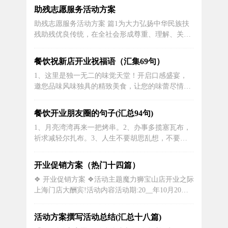
让您的胃口大开。3、热气腾腾的美食，搭配舒心
助残志愿服务活动方案
的用餐环境，我们的餐饮店是您享受美食的不二选
助残志愿服务活动方案 篇1为大力弘扬中华民族扶
择。4、您的味蕾将在我们小餐饮店得到最极致的
残助残优良传统，在全社会形成尊重、理解、关
延伸，我们坚信，细腻的味觉体验将成为...
心、帮助残疾人的良好氛围，市文明办决定在5月
17日全国助残日期间联合市内多家公益组织举办助
餐饮祝新店开业祝福语（汇集69句）
残关爱活动。一、活动宗旨关爱残疾人，让残疾人
1、这里是独一无二的味觉天堂！开启口感盛宴，
走出家门，融入社会，亲近自然，感受阳光，共享
邀您品味风味独具的精致美食，让您的味蕾尽情舞
美好幸福生活。二、...
动。2、根深叶茂工作旺，福财流长有财道;门迎晓
日财源广，户纳清风吉庆多;凤律新调三阳开泰，鸿
餐饮开业朋友圈的句子(汇总94句)
犹丕振四季享通;祝新店开业开业大吉，工作东成西
1、月亮湾湾再来一把烤串。2、办事多揽塞瓦布，
就万事顺心!3、开店象征着新的开始，愿新店繁荣
祈求减轻尔扎布。3、人生不要胡思乱想，不要心
兴旺，给你带来无比的荣耀和成...
猿意马，而是应当从安安静静做好和享受当下开
始，吃饭的时候就好好吃饭，走路的时候就好好走
开业促销方案（热门十四篇）
路，睡觉的时候就好好睡觉。4、人在异乡，胃在
❖ 开业促销方案 ❖活动主题魔力狮宝山店开业之际
故乡。5、小瓷碗里盛满滑溜溜的豆腐，被切成细
上海门店大酬宾!活动内容活动期:20__年10月20日
细的胡萝卜丁垂垂在上面荡漾，薄薄的碎...
至20__年11月20日。凡活动期间到魔力狮各直营店
修车均可获得魔力狮会员卡(见下图)一张,活动期之
活动方案撰写活动总结(汇总十八篇)
后,凡到魔力狮修车累积超过5次(含5次,以魔力狮电