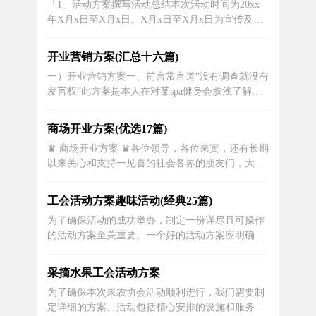
「1」活动方案撰写活动总结本次活动时间为20xx
脑系统记录为准)即可拥有一张魔力狮会员卡,持有
年X月x日至X月x日。X月x日至X月x日为宣传及节
魔...
目甄选时间;X月x日至X月x日为物资购置时间;晚会
安排：(一)、晚会准备：1、与组织部及时做好沟通
开业营销方案(汇总十六篇)
和人员安排协调;2、文体部与各兄弟部门及时做好
一）开业营销方案一、前言常言道“没有调查就没有
工作的沟通;3、确定主持人...
发言权”此方案是本人在对某spa健身会肤浅了解的
基础上撰写，本来就是有违策划之基本法则。但作
为面试的模拟方案也能充分考验一个专业策划人员
商场开业方案(优选17篇)
是否掌握基本的策划理论及策划思路。在此也真诚
♛ 商场开业方案 ♛各位领导，各位来宾，还有长期
的感谢你在百忙之家抽出时间阅读我的设计方案，
以来关心和支持一见喜的社会各界的朋友们，大家
希望有幸能成为公司一员之后，在...
好！今天，是我们一见喜家私“XX贵族馆”开张大喜
的日子。很高兴能看到有这么多的领导，嘉宾们前
工会活动方案趣味活动(经典25篇)
来捧场，这是我们一见喜的莫大荣幸，非常感谢大
为了确保活动的成功举办，制定一份详尽且可操作
家！一见喜自成立以来，得到了社会各界的大力支
的活动方案至关重要。一个好的活动方案应明确活
持和帮助，取得了可喜的成绩，...
动的目的、要求、方式、方法及进度安排。以下是
为大家整理的一份关于工会趣味活动的方案，欢迎
采摘水果工会活动方案
阅读与收藏。
为了确保本次果农协会活动顺利进行，我们需要制
定详细的方案。活动包括精心安排的设施和服务，