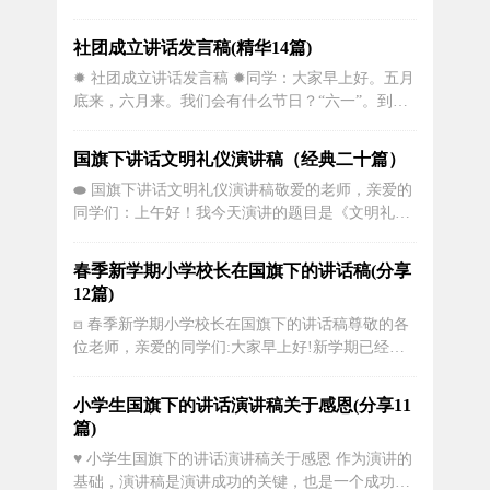
处。寒冷冬季，北风萧瑟，清冷街头，稀疏人迹，
抬头看空荡荡的枝头，一股莫名的伤感由然而生，
社团成立讲话发言稿(精华14篇)
枯黄的干叶在寒风中打着旋飞舞落下，似翩翩的舞
✹ 社团成立讲话发言稿 ✹同学：大家早上好。五月
者，只留下孤单的枝头在冷清的季节打颤发抖。清
底来，六月来。我们会有什么节日？“六一”。到了
晨，闹钟在狂震，此刻你是否有种把它...
六一节，我们会想起很多开心的事。父母会带我们
出去玩，孩子们会收到很多礼物。然而，这样一个
国旗下讲话文明礼仪演讲稿（经典二十篇）
充满歌曲和笑声的节日却有着严肃甚至沉重的渊
⬬ 国旗下讲话文明礼仪演讲稿敬爱的老师，亲爱的
源。国际儿童节的设立与二战期间一次著名的大屠
同学们：上午好！我今天演讲的题目是《文明礼仪
杀有关。1942年6月，...
进校园》。同学们，作为新时代的小学生，我们是
未来的接班人，我们要将中华民族的传统美德继承
春季新学期小学校长在国旗下的讲话稿(分享
下去，因此，我们要从小学礼、懂礼、做个有礼貌
12篇)
的文明人。在我们的生活中，有许许多多体现文明
⧈ 春季新学期小学校长在国旗下的讲话稿尊敬的各
礼仪的事，只是我们没有认真观察，如...
位老师，亲爱的同学们:大家早上好!新学期已经开
始，今天举行第一次升旗仪式，我讲话的题目是
《新学期，新起点，新高度》。要求大家做到以下
小学生国旗下的讲话演讲稿关于感恩(分享11
点：一、争做文明守纪的好孩子。罗曼•罗兰说：没
篇)
有伟大的品格，就没有伟大的人，甚至也没有伟大
♥️ 小学生国旗下的讲话演讲稿关于感恩 作为演讲的
的艺术家、伟大的...
基础，演讲稿是演讲成功的关键，也是一个成功的