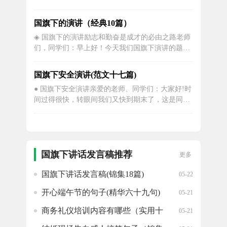
演讲人应该具备的基本写作技能。关于国旗下演讲
稿小学生的有哪些呢?下面是为你整理的内容，希望
国旗下的演讲（经典10篇）
对你有帮助。国旗下演讲稿小学生篇一日月如梭，
◈ 国旗下的演讲励志和勤奋是成才的必由之路老师
光阴似箭。一个学期过去了，学生们在笑声中成长
们，同学们：早上好！今天我们国旗下演讲的题目
了一年。在这学期里全体同学...
是：励志和勤奋是成才的必由之路。 “励”是鼓舞，
劝勉；“志”是关于将来要有所作为的'意愿和决心，
国旗下安全演讲(范文十七篇)
是有识之士的心愿。马路上有两辆出租车，一辆车
● 国旗下安全演讲亲爱的老师、同学们：大家好!时
是空车，一辆车载满了客人，你们认为哪一辆车容
间过得很快，转眼间我们又快到期末了，这是同学
易发生车祸。我认为应该是空...
们最开心最快乐的时候，但是安全又再次成为我们
要提出的重要问题。现在安全事故已经成为我们12
岁以下少年儿童的第一死因。我们小学生因安全事
故、食物中毒、溺水等死亡的，平均每天有40多
人，就是说几乎每天有一个班的学...
国旗下讲话发言稿推荐
更多
国旗下讲话发言稿(锦集18篇)
05-22
开心端午节的句子(精华六十九句)
05-21
商务礼仪培训内容有哪些（实用十
05-21
八篇）