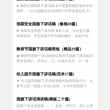
满意呢?你是否在懊恼自己的懒惰与粗心呢?你是否
⬖ 预防近视国旗下讲话稿 ⬖不需要禁锢欲望的冰冷
从此刻起下定决心好好学习呢?你又是否想好好学习
镣铐，一点点提醒也应当使我们立即迷途知返;不需
而苦无方法呢?...
要鲜血淋漓的惨痛教训，一点点打击也足以阻挡我
们迈向罪恶深渊的脚步;不需要纠缠一生的无尽悔
假期安全国旗下讲话稿（集锦20篇）
恨，一点点不安也必将成为我们心头难以搁置的痛
❂ 假期安全国旗下讲话稿 ❂有人说，生命是宝藏，
苦。法总能以它雷霆万均的手段将我们及时地从毁
而我觉得，平安则是守护宝藏的栅栏。说起平安，
灭之路上拉回，又给我们留下难以...
很多家长都会有这样那样的担心，我的妈妈也不例
外，可是，我会很坚决的告诉妈妈，不必担忧了，
教师节国旗下讲话稿简短（精品19篇）
因为有教师对我们的教育与呵护。为了让我们更健
▣ 教师节国旗下讲话稿简短教师节国旗下讲话稿亲
康，学校里还安装了很多的健身器材，教师为了不
爱的老师们、同学们：又一次旭日东升，又一度秋
让我们出危险，告诉了...
风送爽，又一个收获的季节菊桂飘香。老师，在您
忙碌的身影后，在您不倦的指缝间，在您深夜的台
幼儿园升国旗下讲话稿(范本17篇)
灯前，又一个教师节将悄然而至。同学，在你躁动
❖ 幼儿园升国旗下讲话稿亲爱的老师和孩子们：大
的音符间，在你懵懂的记忆里，在你成长的里程
家早上好！我是xx班的x老师。今天中国国旗下的
中，又一个期待的九月祝福满堂。在这个...
演讲是“保护水资源”。 水是人类赖以生存的重要资
源。孩子们也知道我们每天都用水。接下来给孩子
国旗下讲话演讲稿(模板二十篇)
们讲一个小故事：小小喜欢玩水，经常在奶奶不注
国旗下讲话演讲稿 〈一〉老师、同学们，我今天讲
意的时候，溜进浴室，打开水龙头冲水。有一次，