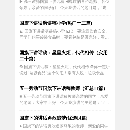
▶️ 高三教师国旗下讲话稿 ◀️尊敬的各位老师、各位
字应用能力，弘扬中华优秀文化传统。一个伟大的
领导，亲爱的同学们，今天我讲话的题目是，“走，
国家，一片辽...
我们读书去”。12月1日，也就是上上周一的升旗仪
式上，也是在这里，我校第__届读书节顺利开幕。
国旗下讲话演讲稿小学(热门十三篇)
本届读书节的主题是“点燃读书激情 共建书香校
⬕ 国旗下讲话演讲稿小学 ⬕ 2、要注意饮食安全。
园”校党委、教务处、学生处、教科处、东校区综合
同学们购买袋装食品时，要看包装是否完好，看清
办、工会、团委、图...
楚生产日期、保质期、生产厂家及地址，不购买“三
无”食品，不随便在外就餐，防止食物中毒；不要在
国旗下讲话稿：星星火炬，代代相传（实用
学校门口和街道流动摊位购买零食，防止误食不健
二十篇）
康食品，造成食物中毒，并注意不要暴饮暴食。
❂ 国旗下讲话稿：星星火炬，代代相传 ❂你一定听
3、要注意在教室里的安全。...
说过“垃圾食品”这个词汇！常有人说：垃圾食品不
要吃！那是些没有营养的东西，会把身体吃坏！什
么是垃圾食品？所谓垃圾食品是指含人体所需营养
五一劳动节国旗下讲话稿教师（汇总11篇）
成分，经过炸、烤、烧等加工工艺使营养成分部分
■ 五一劳动节国旗下讲话稿教师亲爱的同学，亲爱
或完全丧失，或在加工过程中添加、生成或长期过
的老师：大家早上好！今天我演讲的主题是：“五一
量食用在人体内产生...
劳动节”。五月，春回大地，百花争艳；五月，万物
勃发，生机盎然。在这欣欣向荣的季节里，我们的
国旗下的讲话勇敢追梦(优选14篇)
心就像迎春的花朵，美丽带着芬芳，希望伴着企
● 国旗下的讲话勇敢追梦尊敬的老师，亲爱的同学
盼。“五一“国际劳动节，这是我们劳动者的幸福之