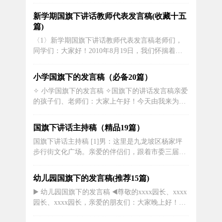
己》。同学们，作为一个小学生，要学会学习掌握
知识；要讲文明、懂礼貌；要有爱心，懂得关心、
新学期国旗下讲话教师代表发言稿(收藏十五
体贴别人，要勤劳不懒惰，自己能做的事情，要自
篇)
己做，还要懂得感恩，同学们：你们说在学校里最
〈1〉新学期国旗下讲话教师代表发言稿老师们，
值得感恩的是谁呢？今天我就讲讲怎样感...
同学们：大家好！2010年8月19日，我们怀揣着梦
想再次相逢在龙山脚下。这里是你播种希望的地
方，是卧龙岗。8月2 1日下午，我们的开学典礼如
小学国旗下的发言稿（必备20篇）
期举行，校长的殷切期望还萦绕耳畔。过去的时
✧ 小学国旗下的发言稿 ✧国旗下的讲话发言稿亲爱
光，无论是暗淡还是辉煌，我们都把他轻轻放下，
的孩子们、老师们：大家上午好！今天由我来为大
新学期，新起点，新目标，新希望...
家进行国旗下的发言，在此我有个问题想问问大
家？大家觉得我们现在的生活幸福吗？70多年前的
国旗下讲话主持稿（精品19篇）
祖国贫穷、落后、任人欺辱，这时涌现出一批为新
国旗下讲话主持稿 [1]男：这里是九龙坡区杨家坪
中国成立而抛头颅、洒热血的中华儿女!是他们在危
步行街文化广场。亲爱的伴侣们，跟着市委三届五
难时刻英勇战斗，为祖国捐躯。黄...
次全委会的胜利召开，重庆文化迎来了年夜成长年
夜繁荣的春天。当前，“唱读讲传”四位一体勾当正
幼儿园国旗下的发言稿(推荐15篇)
在全市上下蓬勃开展，咱们九龙年夜地也是红歌宏
▶️ 幼儿园国旗下的发言稿 ◀️尊敬的xxxx园长、xxxx
亮、经典齐诵，故事新说、规语传扬。女：九龙坡
园长、xxxx园长，亲爱的朋友们：大家晚上好！今
区深切贯彻落实市委、市政府抉择...
天我能成为市直幼儿园的新任园长，是党组织多年