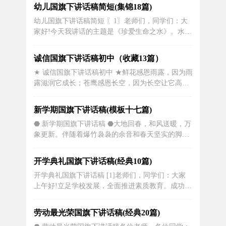
培养的结果，是全体老师信任支持帮助的结果，我
幼儿国旗下讲话稿简短(集锦18篇)
非常感谢党组织和大家对我的信任和重托！我xxxx
幼儿国旗下讲话稿简短 〖1〗老师们，同学们：大
年分到市直幼儿园，在大家的帮助下，从一名普通
家好!今天我讲话的主题是《珍爱生命之水》。水是
的老师，一直...
生命之源。不知道同学们有没有看过这样一则广告?
电视画面上有一只水龙头，正艰难地往外滴着水，
诚信国旗下讲话稿初中（收藏13篇）
滴水的速度越来越慢，最后出现的是一双眼睛，从
★ 诚信国旗下讲话稿初中 ★鲜花感恩雨露，因为雨
眼泪中流出了一滴泪水：如果人类不珍惜水，那么
露滋润它成长；苍鹰感恩长空，因为长空让它高
我们看到的最后一滴水将...
飞；高山感恩大地，因为大地让它高耸；我感恩很
多很多······今日，我要感恩我的教师。教师，您还
新学期国旗下讲话稿(模板十七篇)
记得吗我跨进学校的第一天，您一见面，就俯身问
⬣ 新学期国旗下讲话稿 ⬣大地回春，和风送暖，万
我：“几岁啦叫什么名字”看到您的笑容柔柔的，像
象更新。伴随着爆竹袅袅的余音和春天坚实的脚
妈妈一样温暖，心中顿时溢...
步，带着对新春佳节的美好回忆，怀着对新一年的
美好憧憬，我们又踏上了充满希望的新学期！今天
开学典礼国旗下讲话稿(经典10篇)
我带给大家我最衷心的祝福：祝老师们身体健康、
开学典礼国旗下讲话稿 [1]老师们，同学们：大家
工作顺利！祝同学们身心愉快，步步高升！今天我
上午好!立足学校发展，全面推进素质教育。成功召
演讲的题目叫“迎接新学期”。新学期...
开了素质教育研讨会，确立了以教研教改为突破
口，把实施课堂教学作为实施素质教育的主渠道;把
劳动最光荣国旗下讲话稿(经典20篇)
规范办学行为，培养学生能力，发展学生个性，促