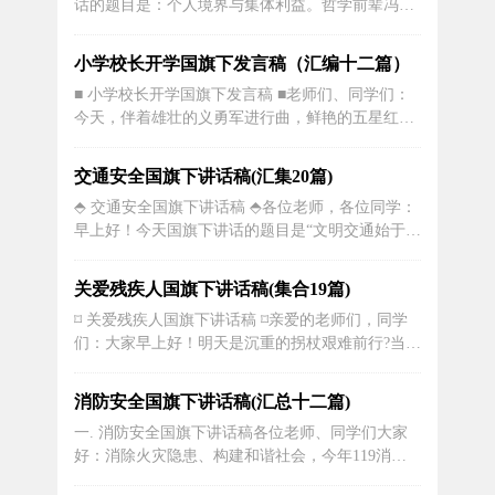
话的题目是：个人境界与集体利益。哲学前辈冯友
晓晓玩的开心，被...
兰曾将人生的境界分为四等，依次为：自然境界、.
功利境界、道德境界和天地境界。自然境界指一个
小学校长开学国旗下发言稿（汇编十二篇）
可能只是顺从本能或其社会习惯做事情的人所处的
■ 小学校长开学国旗下发言稿 ■老师们、同学们：
人生境界。而以自我为中心，无论做什么事都以利
今天，伴着雄壮的义勇军进行曲，鲜艳的五星红旗
己为出发点，这就是功利境...
再次在我们的眼前冉冉升起——一个充满希望的新
学年开始了。首先，我提议大家用热烈的掌声对新
交通安全国旗下讲话稿(汇集20篇)
加入xx小学大家庭的新生表示热烈的欢迎！在此，
⬘ 交通安全国旗下讲话稿 ⬘各位老师，各位同学：
我谨代表学校校委会并以我个人的名义向大家致以
早上好！今天国旗下讲话的题目是“文明交通始于足
新学期的问候与祝福：祝大家...
下，文明学生由我做起”。我们生活在一个交通便利
的社会，每天来往于学校、家庭和其他场所之间，
关爱残疾人国旗下讲话稿(集合19篇)
在那行人车辆拥挤的街道上，你是否看到了潜藏在
⌑ 关爱残疾人国旗下讲话稿 ⌑亲爱的老师们，同学
我们每日行走的交通路线上的危险呢？因为不遵守
们：大家早上好！明天是沉重的拐杖艰难前行?当我
交通法规，我们看到了血的事实...
们欣赏着五彩斑斓的世界，聆听着悦耳动听的歌曲
的时侯，你可曾发觉在你的周围还有一群人却连看
消防安全国旗下讲话稿(汇总十二篇)
一眼蓝天，听一声鸟鸣都是他们一生最大的奢望?和
一. 消防安全国旗下讲话稿各位老师、同学们大家
正常人相比，残疾人饱受生活的艰辛，他们更需要
好：消除火灾隐患、构建和谐社会，今年119消防
关心和帮助!自古以来，有...
日宣传日主题确定为："人人参与消防，共创平安和