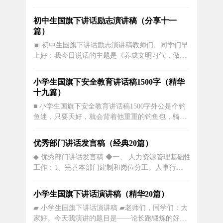
间给我带来祝福。我倍感幸福。因您们的祝福让我
感到我的二十岁生日意义非凡。在这二十年里，父
初中生国旗下讲话励志演讲稿（分享十一
母用辛勤的汗水养育了我。用无限的爱滋润了我。
篇）
他们的所做所为都是为了我。所以我一定要用实际
▣ 初中生国旗下讲话励志演讲稿教师们、同学们早
行动向他们证明：{我的未来不是梦]...
上好：我今日说话的主题是《养成文明习气，做文
明学生》。咱们都知道：杰出的行为习气会对人的
终身发生深远的影响，会让一个人终身获益。19世
小学生国旗下安全教育讲话稿1500字（精华
纪心理学家李德说过：播下你的杰出行为，你就能
十九篇）
具有杰出的习气;播下你的杰出习气，你就能具有杰
■ 小学生国旗下安全教育讲话稿1500字外公是个钓
出的性情;播下你的杰出...
鱼迷，只要天好，就会背着他重重的钓鱼包，骑着
电动车去很远的河边钓鱼，可是他钓鱼的水平却不
太好，每次提回来的鱼桶都只有几条小鱼，有时带
优秀部门讲话发言稿（经典20篇）
着空桶就回来了，但他总是兴致不减。今年，外公
◆ 优秀部门讲话发言稿 ◆一、 人力资源管理基础性
出去钓鱼的次数没有以前那么多了，因为他生了场
工作：1、完善本部门建制和岗位分工。人事行政
病，身体不太好，爸爸妈...
部的前身是人力资源部，原配置为两人。首先把部
门的工作目标定为：为公司建立科学的人才开发和
小学生国旗下讲话演讲稿（精华20篇）
人才管理机制，并保证人才满足公司各个方面的需
▰ 小学生国旗下讲话演讲稿 ▰老师们，同学们：大
求。根据部门员工的工作经历进行了岗位设计，将
家好。今天我演讲的题目是——论长跑锻炼的好
人力资源管理六大板块工作做了分...