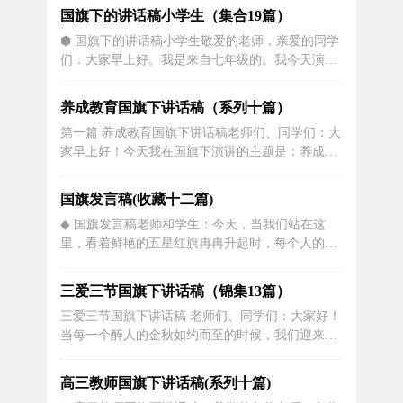
谐"。学校定于明天上午进行消防安全应急疏散演
国旗下的讲话稿小学生（集合19篇）
习，接下来借此机会向全体同学介绍相关消防安全
⬢ 国旗下的讲话稿小学生敬爱的老师，亲爱的同学
知识。首先：无论何时何地，我们对火都要保持高
们：大家早上好。我是来自七年级的。我今天演讲
度警惕，树立起消防安全的意识。...
的主题是，“做好准备，迎接考试”。再过两天，期
末考便如约而至。同学们是否已经做好考段第一的
养成教育国旗下讲话稿（系列十篇）
准备了呢。在过去的一个多星期里，相信大家都跟
第一篇 养成教育国旗下讲话稿老师们、同学们：大
我一样经历了一个详细全面的复习阶段。那在最后
家早上好！今天我在国旗下演讲的主题是：养成良
两天，你会做些哪些准备呢?以下是...
好的行为习惯。 说到养成良好的行为习惯，这让我
想起一个故事：哪个实验室获得重要知识的？”出人
国旗发言稿(收藏十二篇)
意料的是，这位白发苍苍的老者却说：“我是在小学
◆ 国旗发言稿老师和学生：今天，当我们站在这
里。”提问者一下子愣住了，接着问：“您在小学里
里，看着鲜艳的五星红旗冉冉升起时，每个人的心
学到了哪些最重要的东西呢？...
中都无比自豪，无比自豪，无比神圣。为什么？因
为这面被仁人血染了几代人的红旗，是我们伟大祖
三爱三节国旗下讲话稿（锦集13篇）
国的象征，我不禁想：英法联军虽然烧毁了我们的
三爱三节国旗下讲话稿 老师们、同学们：大家好！
圆明园，却没能阻止中国人抗击外国侵略者。我们
当每一个醉人的金秋如约而至的时候，我们迎来了
还有长城，举世闻名的长城，它仍然...
一个特殊的节日——全国推广普通话宣传周，简
称“推普周”。 今年的9月11日至9月17日是第xx届推
高三教师国旗下讲话稿(系列十篇)
普周。今年推普周的主题是：提升国家通用语言文