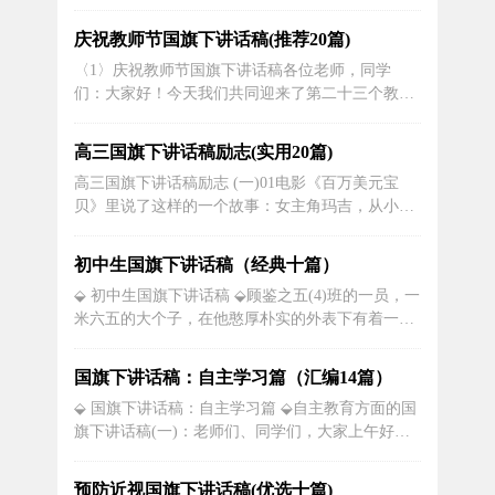
交流，今天我讲话的题目是：寄语同学们：刻苦自
励，满怀豪情奔未来；寄语老师们：学识敦厚，乐
庆祝教师节国旗下讲话稿(推荐20篇)
观豁达育桃李。同学们，我们正值青春年少，雄姿
〈1〉庆祝教师节国旗下讲话稿各位老师，同学
英发之时， 我们浑身上下都洋溢着青春气息，一举
们：大家好！今天我们共同迎来了第二十三个教师
一动都荡漾着快乐的音符，青春是...
节。在此，我谨代表学校领导班子向全体教职工表
示节日的祝贺和真诚的慰问！对工作在第一线不辞
高三国旗下讲话稿励志(实用20篇)
劳苦、呕心沥血、默默耕耘、任劳任怨的教职工致
高三国旗下讲话稿励志 (一)01电影《百万美元宝
以最崇高的敬意！对责无旁贷地担起二中发展的重
贝》里说了这样的一个故事：女主角玛吉，从小家
任、以校为家、以苦为乐、精诚团结、顾全...
境贫穷，没有房子，没有完整的家庭，也从未享受
过父母的疼爱。应对老板对她大龄拳击手的质疑，
初中生国旗下讲话稿（经典十篇）
她大声地回答说：“我31岁，没有男朋友，不敢谈恋
⬙ 初中生国旗下讲话稿 ⬙顾鉴之五(4)班的一员，一
爱，每一天仅有刷不完的盘子，看不见未来的人
米六五的大个子，在他憨厚朴实的外表下有着一颗
生，拳击是我唯一的...
细腻而又美好的心灵。和很多同学一样，他也是家
里唯一的孩子，是爸爸妈妈、爷爷奶奶、外公外婆
国旗下讲话稿：自主学习篇（汇编14篇）
手心里的宝。但是和和同龄人相比，他更懂得孝顺
⬙ 国旗下讲话稿：自主学习篇 ⬙自主教育方面的国
长辈。在爷爷奶奶身边，他最爱说的一句话是让我
旗下讲话稿(一)：老师们、同学们，大家上午好，
来，你们歇着。每每到这时候，...
我今天国旗下讲话的主题是：学会自主学习。上个
星期学校进行了第一次段考，你对自己的成绩是否
预防近视国旗下讲话稿(优选十篇)