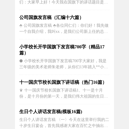
们：大家早上好！今天我在国旗下的讲话题目是
日，是全世界劳动人...
《让简单的习惯不简单，让平凡的小事不平凡》。
今天是开学第二周，短短一周来，我们的校园时时
公司国旗发言稿（汇编十六篇）
处处都洋溢着新气象、新风貌，孕育着新希望。在
⬘ 公司国旗发言稿 ⬘各位同仁们：你们好！我先做
这里我们要感谢老师们的辛苦付出，新的学期,为了
一个自我介绍，我叫xx，是我们公司新上任的总经
给全体师生营造一个良好的育人和学习...
理。相信有很多公司的同事和员工，还不认识我，
因为我来到公司才一个月的时间，但是没有关系，
小学校长开学国旗下发言稿700字（精品17
以后会有足够多的时间来让你们认识和了解我。我
篇）
是一个比较随和的人，也是一个经历十分丰富的领
⬣ 小学校长开学国旗下发言稿700字大家好，我是
导，在来我们公司之前，我做过物...
三年级的美术老师朱老师，从你们13年踏入**小学
我就担任你们的美术老师，作为一名新老师我也没
有担任过一年级的教学，我也很忐忑，这三年我们
十一国庆节校长国旗下讲话稿（热门16篇）
一起成长，从最初的懵懂到现在的默契的配合，我
♛ 十一国庆节校长国旗下讲话稿1、十一是十月
非常有满足感。在我眼力，你们是一群天真无邪的
份，是十月份的第一天，是我们伟大祖国的生日，
天使，跟你们在一起我经常被你...
每年的十月一日，天安门广场都是繁花似锦，人流
如潮，很多当地人一或者游客都会早早到天安门广
生日个人讲话发言稿(模板16篇)
场去看升国旗，看到国旗升起的那一刻，我们都会
生日个人讲话发言稿 〈一〉今天在这里举行我的二
心潮澎湃，热泪盈眶，作为一个中国人，非常骄傲
十岁生日宴会，首先我感谢大家在百忙之中抽出时
和自豪，祝愿我们伟大的祖国永远繁荣昌...