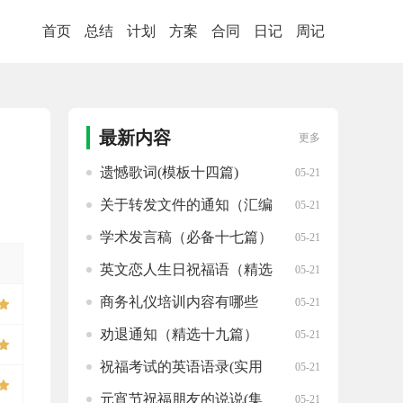
首页
总结
计划
方案
合同
日记
周记
最新内容
更多
遗憾歌词(模板十四篇)
05-21
关于转发文件的通知（汇编
05-21
十二篇）
学术发言稿（必备十七篇）
05-21
英文恋人生日祝福语（精选
05-21
一百句）
商务礼仪培训内容有哪些
05-21
（汇编10篇）
劝退通知（精选十九篇）
05-21
祝福考试的英语语录(实用
05-21
九十四句)
元宵节祝福朋友的说说(集
05-21