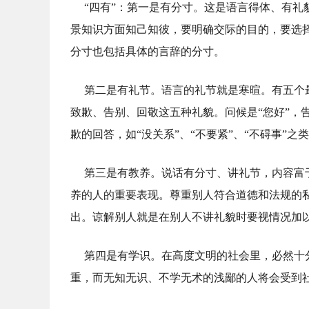
“四有”：第一是有分寸。这是语言得体、有
景知识方面知己知彼，要明确交际的目的，要选
分寸也包括具体的言辞的分寸。
第二是有礼节。语言的礼节就是寒暄。有五个
致歉、告别、回敬这五种礼貌。问候是“您好”，告
歉的回答，如“没关系”、“不要紧”、“不碍事”之
第三是有教养。说话有分寸、讲礼节，内容富
养的人的重要表现。尊重别人符合道德和法规的
出。谅解别人就是在别人不讲礼貌时要视情况加
第四是有学识。在高度文明的社会里，必然十
重，而无知无识、不学无术的浅鄙的人将会受到