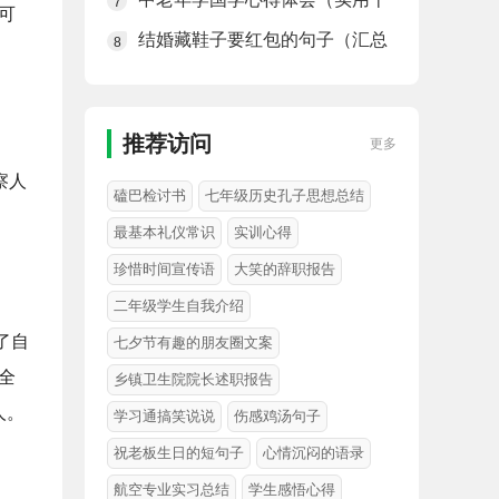
7
可
四篇）
结婚藏鞋子要红包的句子（汇总
8
五十二句）
推荐访问
更多
察人
磕巴检讨书
七年级历史孔子思想总结
最基本礼仪常识
实训心得
珍惜时间宣传语
大笑的辞职报告
二年级学生自我介绍
了自
七夕节有趣的朋友圈文案
全
乡镇卫生院院长述职报告
人。
学习通搞笑说说
伤感鸡汤句子
祝老板生日的短句子
心情沉闷的语录
航空专业实习总结
学生感悟心得