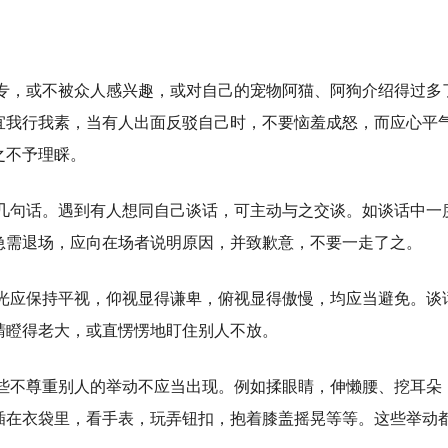
专，或不被众人感兴趣，或对自己的宠物阿猫、阿狗介绍得过多
宜我行我素，当有人出面反驳自己时，不要恼羞成怒，而应心平
之不予理睬。
几句话。遇到有人想同自己谈话，可主动与之交谈。如谈话中一
急需退场，应向在场者说明原因，并致歉意，不要一走了之。
光应保持平视，仰视显得谦卑，俯视显得傲慢，均应当避免。谈
睛瞪得老大，或直愣愣地盯住别人不放。
些不尊重别人的举动不应当出现。例如揉眼睛，伸懒腰、挖耳朵
插在衣袋里，看手表，玩弄钮扣，抱着膝盖摇晃等等。这些举动