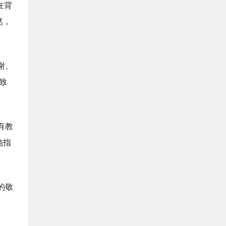
在背
然，
谢、
致
有教
地指
的敬