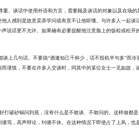
尊重。谈话中使用外语和方言，需要顾及谈话的对象以及在场的
使他人感到是故意卖弄学问或有意不让他听懂。与许多人一起谈
小声说话更不允许。如果确有必要提醒他注意脸上的饭粒或松开
都谈上几句话。不要搞“酒逢知己千杯少，话不投机半句多”而冷
貌而谨慎，不要在许多人交谈时，同其中的某位女士一见如故，
专好打破砂锅问到底，没有什么是不敢谈、不敢问的。这样做都是
刺谩骂，高声辩论，纠缠不休。在这种情况下即使占了上风，也