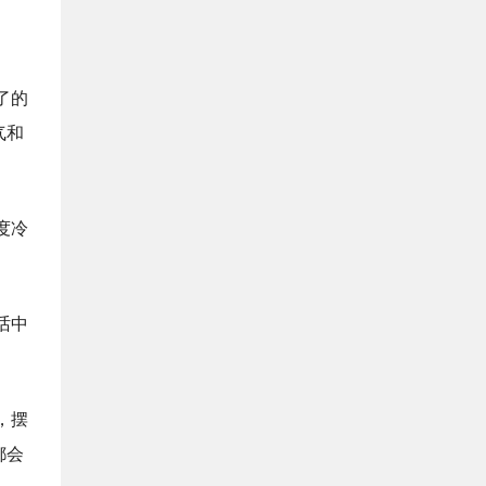
了的
气和
度冷
话中
，摆
都会