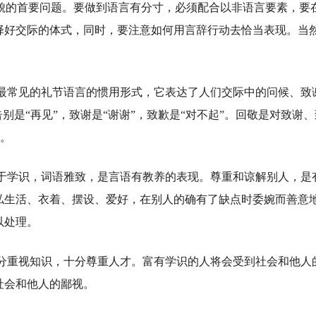
礼貌的首要问题。要做到语言有分寸，必须配合以非语言要素，要
择好交际的体式，同时，要注意如何用言辞行动去恰当表现。当
最常见的礼节语言的惯用形式，它表达了人们交际中的问候、致
别是“再见”，致谢是“谢谢”，致歉是“对不起”。回敬是对致谢、
类。
于学识，词语雅致，是言语有教养的表现。尊重和谅解别人，是
私生活、衣着、摆设、爱好，在别人的确有了缺点时委婉而善意
以处理。
分重视知识，十分尊重人才。富有学识的人将会受到社会和他人
社会和他人的鄙视。