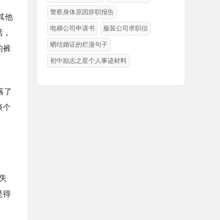
警察身体原因辞职报告
其他
电梯公司申请书
服装公司求职信
话，
晒结婚证的烂漫句子
的裤
初中励志之星个人事迹材料
落了
谈个
失
是得