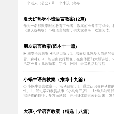
一个老人（公公）和一个小孩（冬冬...
夏天好热呀小班语言教案(12篇)
作为一名默默奉献的教育工作者，教案的准备不可或缺。
《夏天好热呀》小班语言教案，供大家参考，欢迎阅读。
朋友语言教案(范本十一篇)
▶️ 朋友语言教案 ◀️活动目标：1、培养幼儿热爱大自
冒、森林)。4、能自由发挥想像，在集体面前大胆讲述。
活动准备：儿歌磁带、字卡、挂图、录音机活动过程...
小蜗牛语言教案（推荐十九篇）
⬭ 小蜗牛语言教案一、活动目标：1、通过认识各种动物
性。2、通过学习欣赏故事《小乌龟开店》，让幼儿知道
据动物的特征，多方面感知，并用身体语言表达出来，发展幼
大班小学语言教案（精选十八篇）