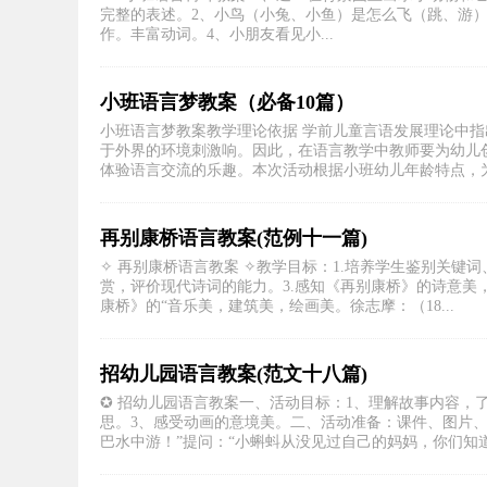
完整的表述。2、小鸟（小兔、小鱼）是怎么飞（跳、游
作。丰富动词。4、小朋友看见小...
小班语言梦教案（必备10篇）
小班语言梦教案教学理论依据 学前儿童言语发展理论中指
于外界的环境刺激响。因此，在语言教学中教师要为幼儿
体验语言交流的乐趣。本次活动根据小班幼儿年龄特点，为其
再别康桥语言教案(范例十一篇)
✧ 再别康桥语言教案 ✧教学目标：1.培养学生鉴别关键
赏，评价现代诗词的能力。3.感知《再别康桥》的诗意美
康桥》的“音乐美，建筑美，绘画美。徐志摩：（18...
招幼儿园语言教案(范文十八篇)
✪ 招幼儿园语言教案一、活动目标：1、理解故事内容，
思。3、感受动画的意境美。二、活动准备：课件、图片、
巴水中游！”提问：“小蝌蚪从没见过自己的妈妈，你们知道小