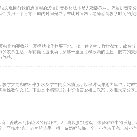
级语文组目前我们所使用的汉语拼音教材版本是人教版教材。汉语拼音部
我们共用一个月零一周的时间完成，在此时间内，老师感觉教学时间的安
夏熟作物要收获，夏播秋收作物要下地。收、种交替，样样都忙，故名“芒
节的农事生活。车轱辘飞速滚动，穿越一座座苍翠欲滴的山丘，眼前的景
特...
，教学大纲和教科书要求及学生的实际情况，以课时或课题为单位，对教
实用性教学文书。下面是小编整理的中班语言爱祖国教案，欢迎大家分享
环境，养成不乱扔垃圾的好习惯。2、喜欢参加游戏，体验游戏中的乐趣。
 4个、平衡木4条、钓鱼钩人手一根、猫妈妈头饰一个、小鱼若干条、装小
.