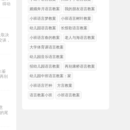
）得动
嫦娥奔月语言教案
我的朋友语言教案
小班语言梦教案
小班语言树叶教案
幼儿园语言教案
长恨歌语言教案
上取决
小班语言春的教案
老人与海语言教案
交谈，
大学体育课语言教案
幼儿园音乐语言教案
招幼儿园语言教案
再别康桥语言教案
生鉴
幼儿园中班语言教案：家
《再别
小班语言芒种
方言教案
语言教案小班
小班语言教案
意
细的尾