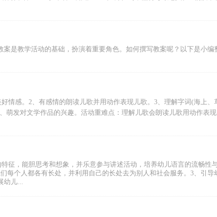
教案是教学活动的基础，扮演着重要角色。如何撰写教案呢？以下是小编
然的美好情感。2、有感情的朗读儿歌并用动作表现儿歌。3、理解字词(海上、
5、萌发对文学作品的兴趣。活动重难点：理解儿歌会朗读儿歌用动作表现
的特征，能胆思考和想象，并乐意参与讲述活动，培养幼儿语言的流畅性
我们每个人都各有长处，并利用自己的长处去为别人和社会服务。3、引导
儿...