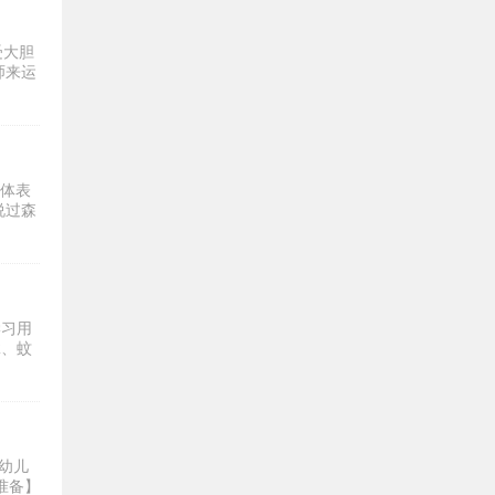
受大胆
师来运
肢体表
说过森
学习用
2、蚊
幼儿
准备】