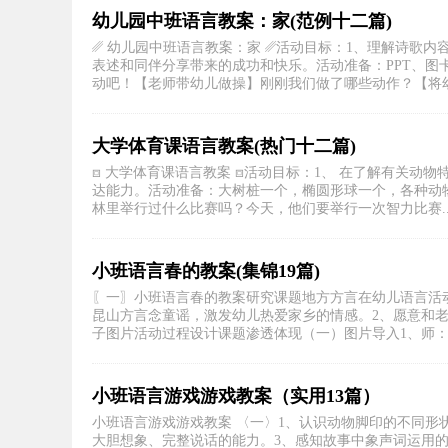
幼儿园中班语言教案：家(范例十二篇)
␥ 幼儿园中班语言教案：家 ␥活动目标：1、理解诗歌
表述和同伴分享带来的成功和快乐。活动准备：PPT、
动吧！【老师带幼儿做操】刚刚我们做了哪些动作？【将幼.
大学体育课语言教案(热门十二篇)
⧈ 大学体育课语言教案 ⧈活动目标：1、 在了解有关动
达能力。活动准备：大树桩一个，椭圆形球一个，各种动
林里举行过什么比赛吗？今天，他们要举行一次智力比赛..
小班语言春的教案(集锦19篇)
〖一〗小班语言春的教案研究课题地方方言在幼儿语言活动
昆山方言念童谣，激发幼儿热爱家乡的情感。2、愿意和老
子图片活动过程设计课题渗透体现（一）图片导入1、师：图
小班语言游戏游戏教案（实用13篇）
小班语言游戏游戏教案 〈一〉1、认识动物脚印的不同形
大胆想象、完整说话的能力。3、感知故事中象声词运用