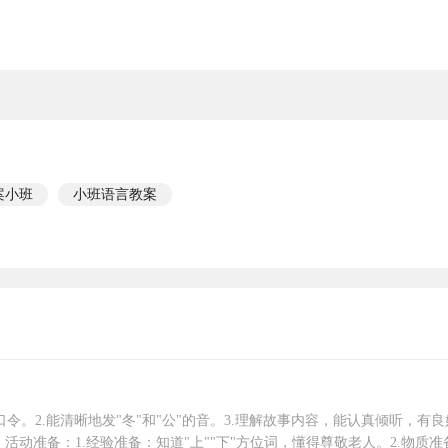
案小班
小班语言教案
绕口令。2.能清晰地发"冬"和"公"的音。3.理解故事内容，能认真倾听，有
活动准备：1.经验准备：知道"上""下"方位词，懂得尊敬老人。2.物质准