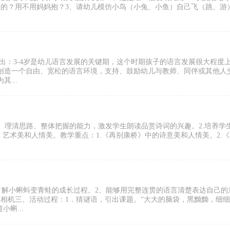
）的？用不用妈妈抱？3、请幼儿模仿小鸟（小兔、小鱼）自己飞（跳、游
出：3-4岁是幼儿语言发展的关键期，这个时期孩子的语言发展很大程度
创造一个自由、宽松的语言环境，支持、鼓励幼儿与教师、同伴或其他人
...
词、理清思路、整体把握的能力，激发学生朗读品赏诗词的兴趣。2.培养学
，艺术美和人情美。教学重点：1.《再别康桥》中的诗意美和人情美。2.
了解小蝌蚪变青蛙的成长过程。2、能够用完整连贯的语言清楚表达自己的
相机三、活动过程：1．猜谜语，引出课题。“大大的脑袋，黑黝黝，细
蝌...