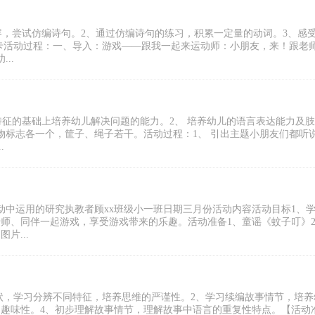
内容，尝试仿编诗句。2、通过仿编诗句的练习，积累一定量的动词。3、感
图卡活动过程：一、导入：游戏——跟我一起来运动师：小朋友，来！跟老
..
物特征的基础上培养幼儿解决问题的能力。2、 培养幼儿的语言表达能力及
物标志各一个，筐子、绳子若干。活动过程：1、 引出主题小朋友们都听
.
中运用的研究执教者顾xx班级小一班日期三月份活动内容活动目标1、
师、同伴一起游戏，享受游戏带来的乐趣。活动准备1、童谣《蚊子叮》
片...
状，学习分辨不同特征，培养思维的严谨性。2、学习续编故事情节，培养
的趣味性。4、初步理解故事情节，理解故事中语言的重复性特点。【活动