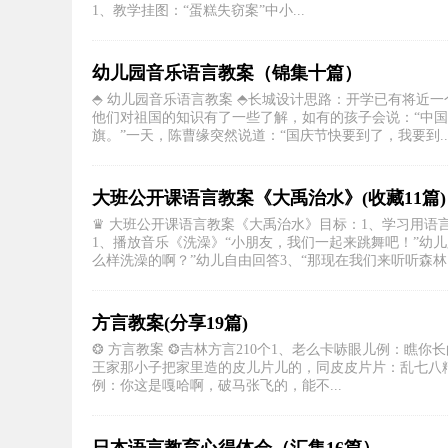
1、教学挂图：“蛋糕失窃案”中小...
幼儿园音乐语言教案（锦集十篇）
⬘ 幼儿园音乐语言教案 ⬘长城设计思路：开学已有将近
他们对祖国的知识有了一些了解，如有的孩子会说：“中国
旗。”一天，陈曹缘突然说道：“国庆节快要到了，我要到..
大班公开课语言教案《大禹治水》(收藏11篇)
♛ 大班公开课语言教案《大禹治水》目标：1、学习用语
1、播放音乐《洗澡》“小朋友，我们一起来跳舞吧！”幼
么样洗澡的啊？”幼儿自由回答3、“那现在我们来听听森林..
方言教案(分享19篇)
❂ 方言教案 ❂吉林方言210个1、老么卡哧眼儿例：瞧
王家那小子把家里造的皮儿片儿的，同皮皮片片：乱七八糟
例：你这是嘎哈啊，破马张飞的，能不...