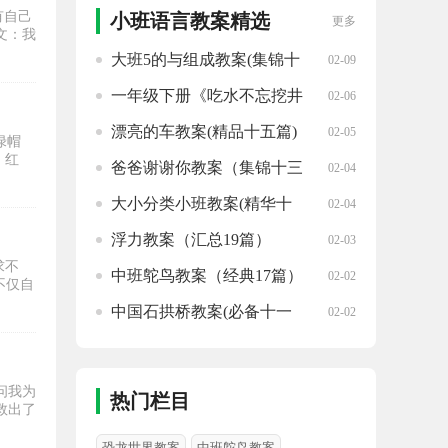
有自己
小班语言教案精选
更多
文：我
大班5的与组成教案(集锦十
02-09
篇)
一年级下册《吃水不忘挖井
02-06
人》语文教案(优选12篇)
漂亮的车教案(精品十五篇)
02-05
绿帽
，红
爸爸谢谢你教案（集锦十三
02-04
篇）
大小分类小班教案(精华十
02-04
四篇)
浮力教案（汇总19篇）
02-03
求不
中班鸵鸟教案（经典17篇）
02-02
不仅自
中国石拱桥教案(必备十一
02-02
篇)
问我为
热门栏目
救出了
恐龙世界教案
中班鸵鸟教案