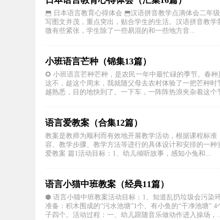
日本语言教育心得体会（汇集16篇）
⬒ 日本语言教育心得体会 ⬒汉语拼音教学点滴体会二年
写图文并茂，重点突出，贴合学生的生活。汉语拼音教学
微有些紧张，学生除了一些易混的和一些地方音...
小班语言芒种（锦集13篇）
✪ 小班语言芒种芒种，是农民一年中最忙碌的季节。春种
这不，趁这个周末，我就随父母去农村体验了一把芒种时
越熟悉，目的地快到了。一下车，一阵阵热浪夹杂着这个节气
语言爱教案（合集12篇）
教案是教师为顺利而有效地开展教学活动，根据课程标准
容、教学步骤、教学方法等进行的具体设计和安排的一种
爱教案 篇1活动目标：1、幼儿倾听故事，感知小兔和...
语言小猫中班教案（经典11篇）
⬢ 语言小猫中班教案活动目标：1、知道乱扔垃圾会污染
准备：积木围成的“污水池塘”1个、有小鱼的“干净池塘”
子四个。活动过程：一、幼儿跟随音乐做动作进入操场，..