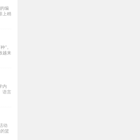
分的编
排上稍
种”。
致越来
学内
。语言
活动
鱼的篮