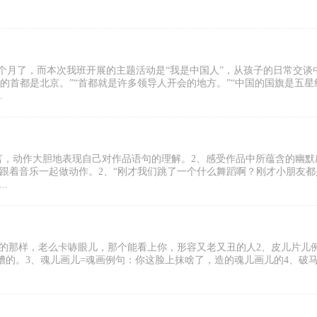
一个月了，而本次我班开展的主题活动是“我是中国人”，从孩子的日常交谈
的首都是北京。”“首都就是许多领导人开会的地方。”“中国的国旗是五星
.
言，动作大胆地表现自己对作品语句的理解。2、感受作品中所蕴含的幽默
儿跟着音乐一起做动作。2、“刚才我们跳了一个什么舞蹈啊？刚才小朋友都
.
你长的那样，老么卡哧眼儿，那个能看上你，形容又老又丑的人2、皮儿片儿
的。3、魂儿画儿=魂画例句：你这脸上抹啥了，造的魂儿画儿的4、破