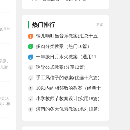
球的影响》教案（集锦十六
篇）
热门排行
更多
整理的
铃儿响叮当音乐教案(汇总十五
1
篇)
多肉分类教案（热门16篇）
2
一年级日月水火教案（通用11
3
草原、
篇）
诱导公式教案(分享12篇)
儿歌
4
手工风信子的教案(优选十六篇)
5
10以内的相邻数的教案（经典十
6
四篇）
小学教师节教案设计(实用18篇)
与灵活
7
幼儿根
济南的冬天优秀教案(系列10篇)
8