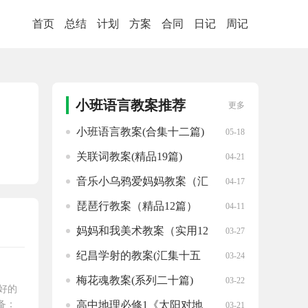
首页
总结
计划
方案
合同
日记
周记
小班语言教案推荐
更多
小班语言教案(合集十二篇)
05-18
关联词教案(精品19篇)
04-21
音乐小乌鸦爱妈妈教案（汇
04-17
总11篇）
琵琶行教案（精品12篇）
04-11
妈妈和我美术教案（实用12
03-27
篇）
纪昌学射的教案(汇集十五
03-24
篇)
梅花魂教案(系列二十篇)
03-22
良好的
备：
高中地理必修1《太阳对地
03-21