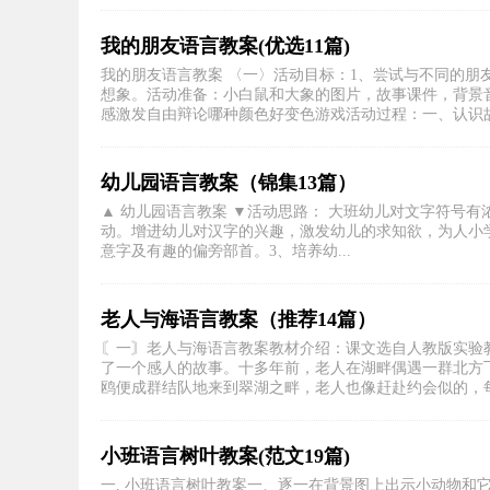
我的朋友语言教案(优选11篇)
我的朋友语言教案 〈一〉活动目标：1、尝试与不同的朋
想象。活动准备：小白鼠和大象的图片，故事课件，背景
感激发自由辩论哪种颜色好变色游戏活动过程：一、认识故事
幼儿园语言教案（锦集13篇）
▲ 幼儿园语言教案 ▼活动思路： 大班幼儿对文字符号
动。增进幼儿对汉字的兴趣，激发幼儿的求知欲，为人小学
意字及有趣的偏旁部首。3、培养幼...
老人与海语言教案（推荐14篇）
〘一〙老人与海语言教案教材介绍：课文选自人教版实验教
了一个感人的故事。十多年前，老人在湖畔偶遇一群北方
鸥便成群结队地来到翠湖之畔，老人也像赶赴约会似的，每天
小班语言树叶教案(范文19篇)
一. 小班语言树叶教案一、逐一在背景图上出示小动物和它