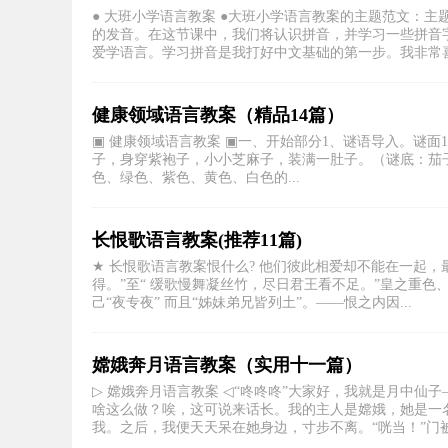
● 大班小学语言教案 ●大班小学语言教案的主题范文：
的发音。在这节课中，我们将认识拼音，并学习一些拼音
爱学语言。学习拼音是我打好中文基础的第一步。我非常喜欢
健康领域语言教案（精品14篇）
▣ 健康领域语言教案 ▣一、开始部分1、谜语导入。谜
子，身穿紫袍子，小小芝麻子，装满一肚子。（谜底：茄
色、绿色、紫色、黄色、白色的...
长恨歌语言教案(推荐11篇)
★ 长恨歌语言教案恨什么? 他们彼此相爱却不能在一起
得。”至“ 缓歌慢舞凝丝竹，尽日君王看不足。”皇之重
己“夜专夜” 而且“姊妹弟兄皆列土”。——恨之内因...
嫦娥奔月语言教案（实用十一篇）
▷ 嫦娥奔月语言教案 ◁“咚咚咚”大家好，我就是月中
啥这么做？唉，这可说来话长。我的主人是嫦娥，她是一
我。之后，我便天天呆在她身边，寸步不离。“咣当！”门被.