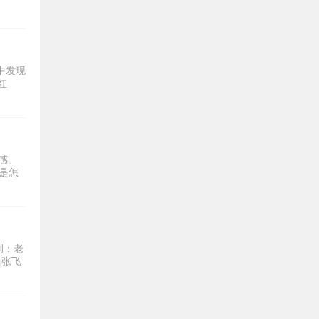
中发现
红
感。
是怎
例：老
马张飞