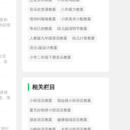
音乐欣赏课教案
八年级力教案
母鸡叫咯咯教案
小班美术小船教案
受和
特征情
夸自己的教案
幼儿园清明节教案
人教版九年级英语教案
幼儿计算教案
语文s版设计教案
次活
小学二年级下册音乐教案
、会
相关栏目
讲述
临，海
小班语言教案
我会跳小班语言教案
夏天好热呀小班语言教案
朋友语言教案
健康领域语言教案
"进行
小蜗牛语言教案
大班小学语言教案