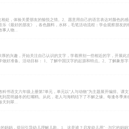
友相处，体验关爱朋友的愉悦之情。2、愿意用自己的语言表达对颜色的感
音乐《最好的朋友》，各色颜料，水杯，毛笔活动流程：学会观察朋友的
人物...
有浓厚的兴趣，开始关注自己认识的文字，学着辨别一些相近的字，开展此
做好准备。活动目标： 1、了解中国汉字的起源和特点。2、了解象形字
科书语文六年级上册第7单元，单元以“人与动物”为主题展开编排。课文
飞到昆明越冬的红嘴鸥。从此，老人与海鸥结下了不解之缘。每逢冬季来
到翠...
的妈妈，提问引导幼儿理解儿歌。1、这是谁？启发幼儿用"··与它的妈妈