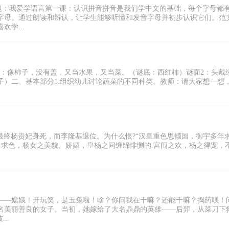
主题：我爱学语言第一课：认识拼音拼音是我们学中文的基础，每个字母都
字母。通过朗读和辨认，让学生能够听懂和发音字母并初步认识它们。范
学...
面1：像柿子，没有盖，又当水果，又当菜。（谜底：西红柿）谜面2：头戴
子）二、基本部分1.组织幼儿讨论蔬菜的不同种类。教师：请大家想一想
，最终杨贵妃身死，而李隆基退位。为什么恨?“汉皇重色思倾国，御宇多年
色、求色，杨女之美貌、娇媚，皇杨之间缠绵悱恻的.宫闱之欢，杨之得宠，
仙子——嫦娥！开玩笑，是玉兔啦！啥？你问我在干嘛？还能干嘛？捣药呗！
名美丽善良的女子。当初，她嫁给了大名鼎鼎的英雄——后羿，从菜刀下
..